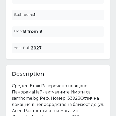
Bathrooms
1
Floor
8 from 9
Year Built
2027
Description
Среден Етаж Разсрочено плащане
ПанорамаНай- актуалните Имоти са
samhome.bg Реф. Номер: 33923Отлична
локация в непосредствена близост до: ул.
Асен Разцветников и магазин