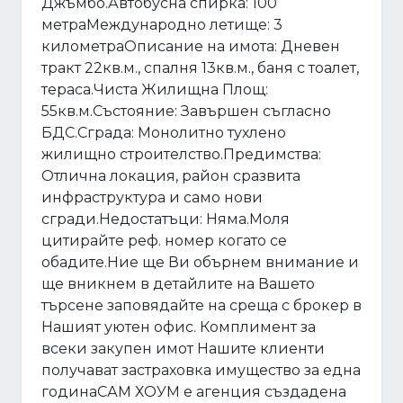
Джъмбо.Автобусна спирка: 100
метраМеждународно летище: 3
километраОписание на имота: Дневен
тракт 22кв.м., спалня 13кв.м., баня с тоалет,
тераса.Чиста Жилищна Площ:
55кв.м.Състояние: Завършен съгласно
БДС.Сграда: Монолитно тухлено
жилищно строителство.Предимства:
Отлична локация, район сразвита
инфраструктура и само нови
сгради.Недостатъци: Няма.Моля
цитирайте реф. номер когато се
обадите.Ние ще Ви обърнем внимание и
ще вникнем в детайлите на Вашето
търсене заповядайте на среща с брокер в
Нашият уютен офис. Комплимент за
всеки закупен имот Нашите клиенти
получават застраховка имущество за една
годинаСАМ ХОУМ е агенция създадена