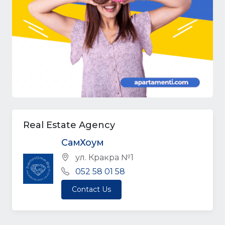
Real Estate Agency
СамХоум
ул. Кракра №1
052 58 01 58
Contact Us