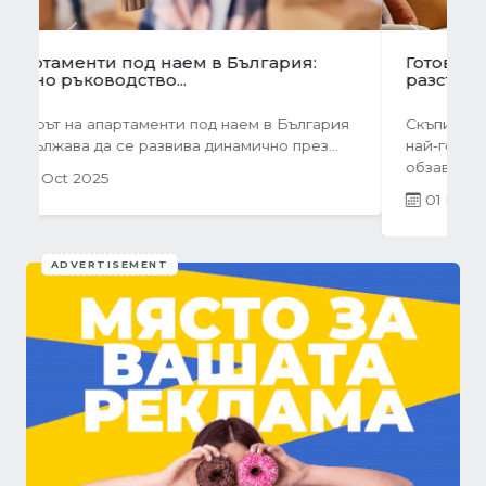
Previous
Next
Готови завеси за хол на една ръка
разстояние
Скъпи дами, нека си признаем, че понякога
най-голямото предизвикателство в
обзавеждането...
01 Oct 2025
ADVERTISEMENT