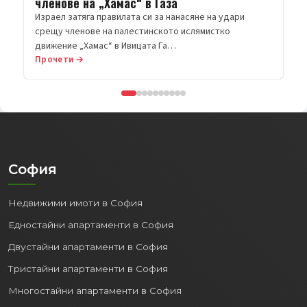
членове на „Хамас“ в Газа
Израел затяга правилата си за нанасяне на удари
срещу членове на палестинското ислямистко
движение „Хамас“ в Ивицата Га…
Прочети →
София
Недвижими имоти в София
Едностайни апартаменти в София
Двустайни апартаменти в София
Тристайни апартаменти в София
Многостайни апартаменти в София