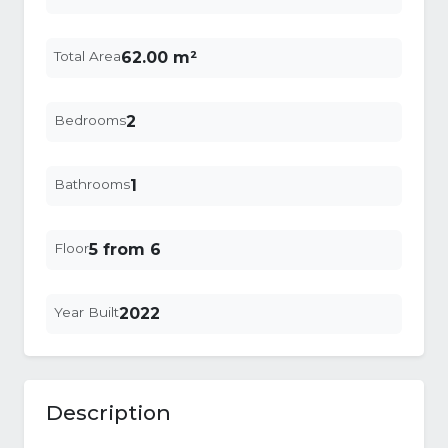
Total Area
62.00 m²
Bedrooms
2
Bathrooms
1
Floor
5 from 6
Year Built
2022
Description