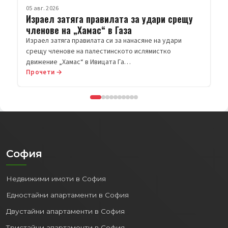
05 авг. 2026
Израел затяга правилата за удари срещу
членове на „Хамас“ в Газа
Израел затяга правилата си за нанасяне на удари
срещу членове на палестинското ислямистко
движение „Хамас“ в Ивицата Га…
Прочети →
София
Недвижими имоти в София
Едностайни апартаменти в София
Двустайни апартаменти в София
Тристайни апартаменти в София