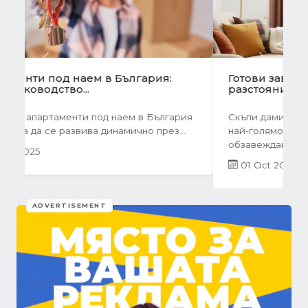
Previous
Next
Готови завеси за хол на една ръка
разстояние
Скъпи дами, нека си признаем, че понякога
най-голямото предизвикателство в
обзавеждането...
01 Oct 2025
ADVERTISEMENT