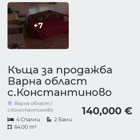
+7
Къща за продажба
Варна област
с.Константиново
Варна област /
140,000 €
с.Константиново
4 Спални
2 Бани
64.00 m²