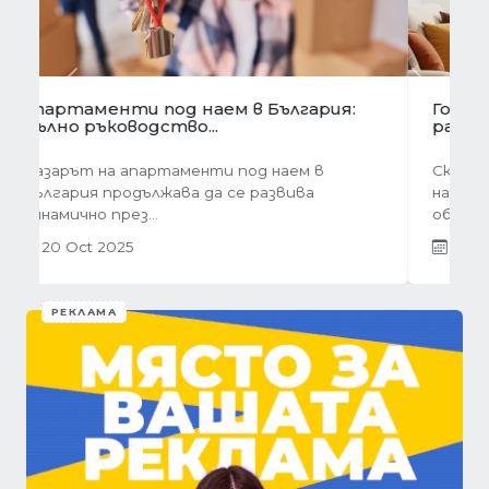
Предишна
Следва
Готови завеси за хол на една ръка
разстояние
Скъпи дами, нека си признаем, че понякога
най-голямото предизвикателство в
обзавеждането...
01 Oct 2025
РЕКЛАМА