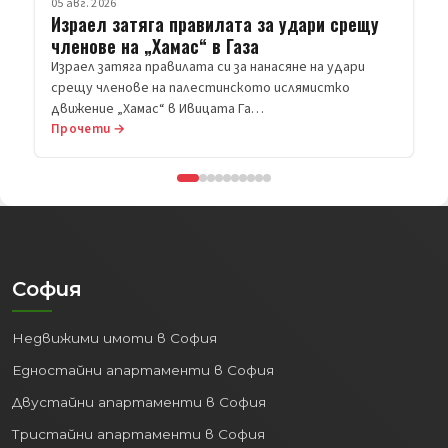
Израел затяга правилата за удари срещу
членове на „Хамас“ в Газа
Израел затяга правилата си за нанасяне на удари
срещу членове на палестинското ислямистко
движение „Хамас“ в Ивицата Га…
Прочети →
София
Недвижими имоти в София
Едностайни апартаменти в София
Двустайни апартаменти в София
Тристайни апартаменти в София
Многостайни апартаменти в София