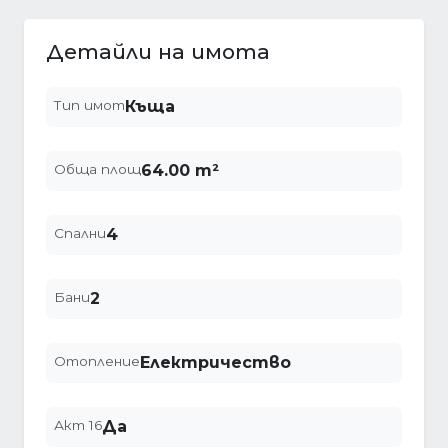
Детайли на имота
Тип имот
Къща
Обща площ
64.00 m²
Спални
4
Бани
2
Отопление
Електричество
Акт 16
Да