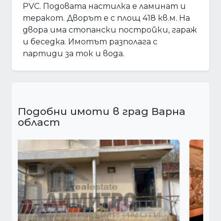
PVC. Подовата настилка е ламинат и
теракот. Дворът е с площ 418 кв.м. На
двора има стопански постройки, гараж
и беседка. Имотът разполага с
партиди за ток и вода.
Подобни имоти в град Варна
област