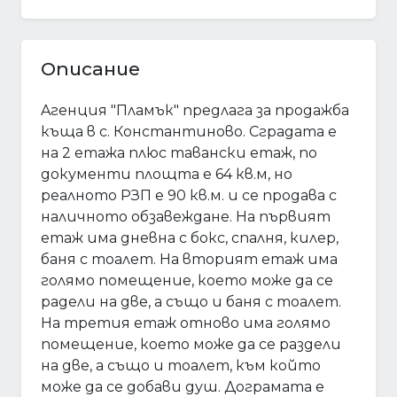
Описание
Aгенция "Пламък" предлага за продажба
къща в с. Константиново. Сградата е
на 2 етажа плюс тавански етаж, по
документи площта е 64 кв.м, но
реалното РЗП е 90 кв.м. и се продава с
наличното обзавеждане. На първият
етаж има дневна с бокс, спалня, килер,
баня с тоалет. На вторият етаж има
голямо помещение, което може да се
радели на две, а също и баня с тоалет.
На третия етаж отново има голямо
помещение, което може да се раздели
на две, а също и тоалет, към който
може да се добави душ. Дограмата е