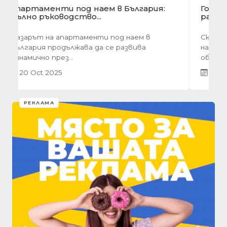
Предишна
Следва
Готови завеси за хол на една ръка
разстояние
Скъпи дами, нека си признаем, че понякога
най-голямото предизвикателство в
обзавеждането...
01 Oct 2025
РЕКЛАМА