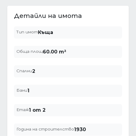
Детайли на имота
Тип имот
Къща
Обща площ
60.00 m²
Спални
2
Бани
1
Етаж
1 от 2
Година на строителство
1930