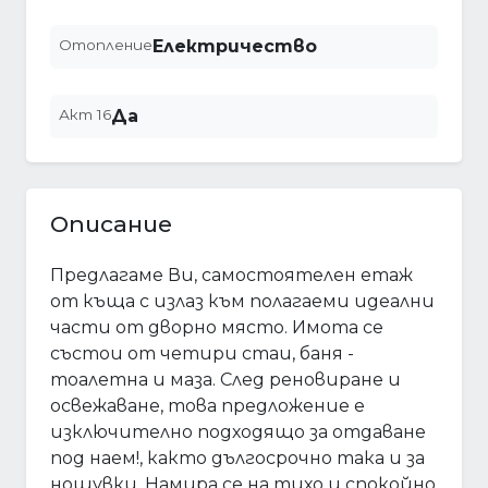
Отопление
Електричество
Акт 16
Да
Описание
Предлагаме Ви, самостоятелен етаж
от къща с излаз към полагаеми идеални
части от дворно място. Имота се
състои от четири стаи, баня -
тоалетна и маза. След реновиране и
освежаване, това предложение е
изключително подходящо за отдаване
под наем!, както дългосрочно така и за
нощувки. Намира се на тихо и спокойно