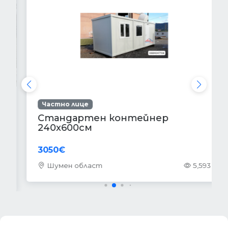
Частно лице
Стандартен контейнер
240х600см
3050€
Шумен област
5,593