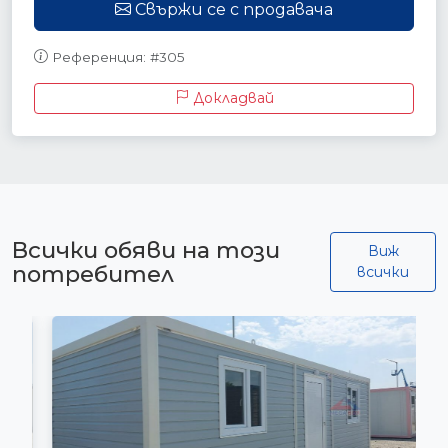
Свържи се с продавача
Референция: #305
Докладвай
Всички обяви на този
Виж
потребител
всички