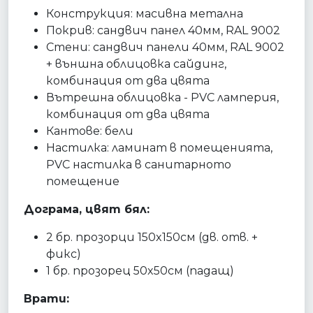
Конструкция: масивна метална
Покрив: сандвич панел 40мм, RAL 9002
Стени: сандвич панели 40мм, RAL 9002
+ външна облицовка сайдинг,
комбинация от два цвята
Вътрешна облицовка - PVC ламперия,
комбинация от два цвята
Кантове: бели
Настилка: ламинат в помещенията,
PVC настилка в санитарното
помещение
Дограма, цвят бял:
2 бр. прозорци 150x150см (дв. отв. +
фикс)
1 бр. прозорец 50x50см (падащ)
Врати: