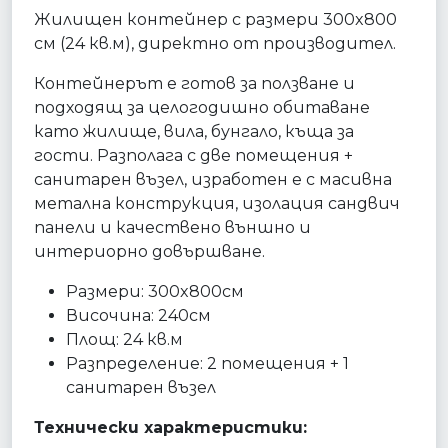
Жилищен контейнер с размери 300x800
см (24 кв.м), директно от производител.
Контейнерът е готов за ползване и
подходящ за целогодишно обитаване
като жилище, вила, бунгало, къща за
гости. Разполага с две помещения +
санитарен възел, изработен е с масивна
метална конструкция, изолация сандвич
панели и качествено външно и
интериорно довършване.
Размери: 300x800см
Височина: 240см
Площ: 24 кв.м
Разпределение: 2 помещения + 1
санитарен възел
Технически характеристики: