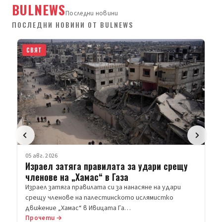
BULNEWS
Последни новини
ПОСЛЕДНИ НОВИНИ ОТ BULNEWS
СВЯТ
05 авг. 2026
Израел затяга правилата за удари срещу
членове на „Хамас“ в Газа
Израел затяга правилата си за нанасяне на удари
срещу членове на палестинското ислямистко
движение „Хамас“ в Ивицата Га…
Прочети →