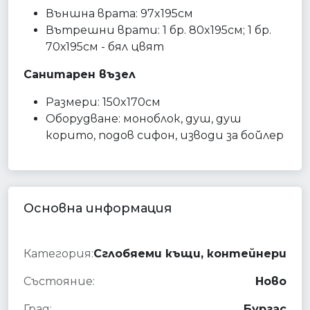
Външна врата: 97x195см
Вътрешни врати: 1 бр. 80x195см; 1 бр.
70х195см - бял цвят
Санитарен възел
Размери: 150x170см
Оборудване: моноблок, душ, душ
корито, подов сифон, изводи за бойлер
Основна информация
Категория:
Сглобяеми къщи, контейнери
Състояние:
Ново
Град:
Бургас