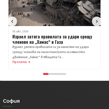
05 авг. 2026
Израел затяга правилата за удари срещу
членове на „Хамас“ в Газа
Израел затяга правилата си за нанасяне на удари
срещу членове на палестинското ислямистко
движение „Хамас“ в Ивицата Га…
Прочети →
София