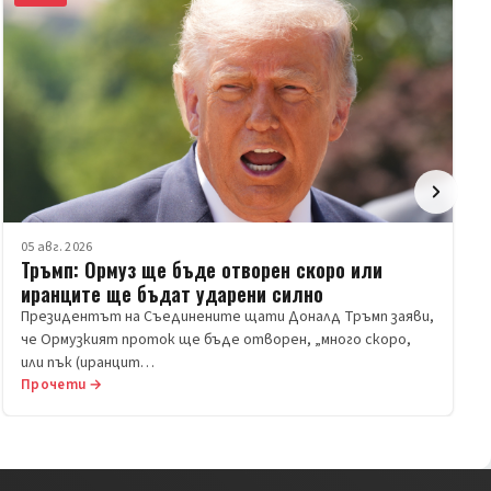
05 авг. 2026
Тръмп: Ормуз ще бъде отворен скоро или
иранците ще бъдат ударени силно
Президентът на Съединените щати Доналд Тръмп заяви,
че Ормузкият проток ще бъде отворен, „много скоро,
или пък (иранцит…
Прочети →