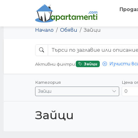
Прода
Начало
Обяви
Зайци
Изчисти вс
Активни филтри:
Зайци
Категория
Цена 
Зайци
Зайци