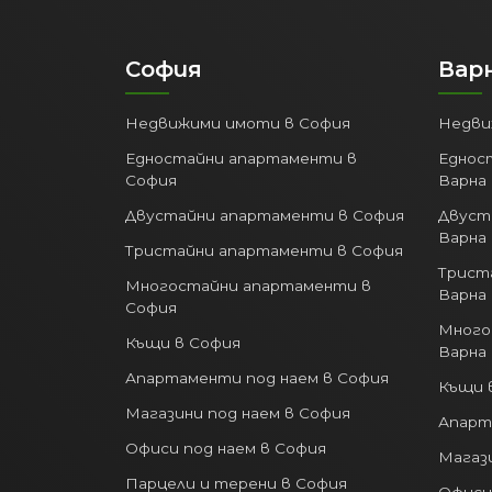
София
Вар
Недвижими имоти в София
Недви
Едностайни апартаменти в
Еднос
София
Варна
Двустайни апартаменти в София
Двуст
Варна
Тристайни апартаменти в София
Трист
Многостайни апартаменти в
Варна
София
Много
Къщи в София
Варна
Апартаменти под наем в София
Къщи 
Магазини под наем в София
Апарт
Офиси под наем в София
Магази
Парцели и терени в София
Офиси