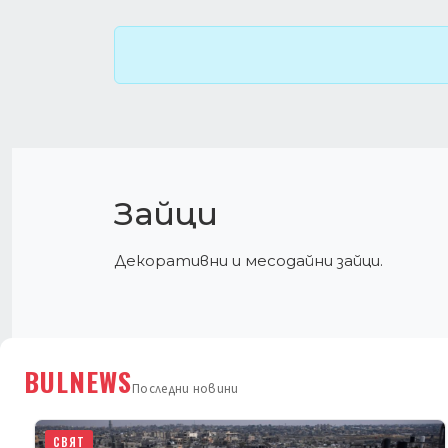
Зайци
Декоративни и месодайни зайци.
BULNEWS
Последни новини
СВЯТ