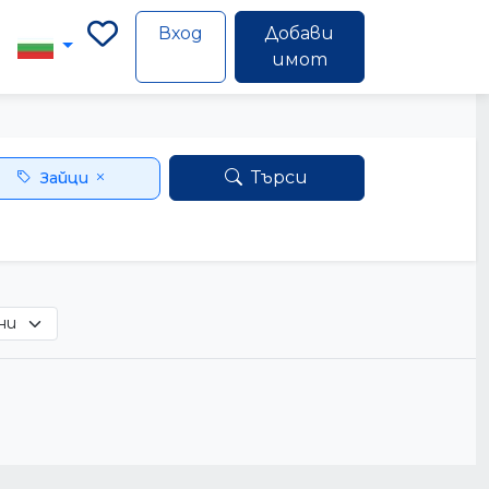
Вход
Добави
имот
Търси
Зайци