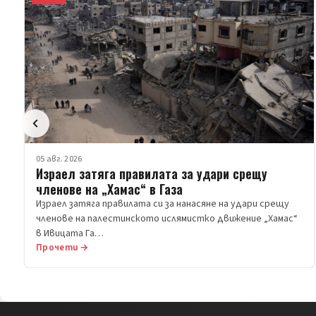
05 авг. 2026
Израел затяга правилата за удари срещу
членове на „Хамас“ в Газа
Израел затяга правилата си за нанасяне на удари срещу
членове на палестинското ислямистко движение „Хамас“
в Ивицата Га…
Прочети →