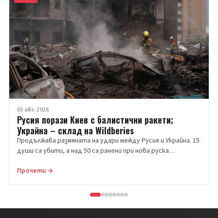
05 авг. 2026
Русия порази Киев с балистични ракети;
Украйна – склад на Wildberies
Продължава размяната на удари между Русия и Украйна. 15
души са убити, а над 50 са ранени при нова руска…
Прочети →