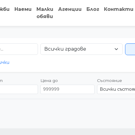
жби
Наеми
Малки
Агенции
Блог
Контакти
обяви
ички
от
Цена до
Състояние