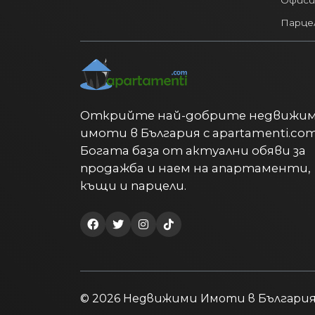
Парце
Открийте най-добрите недвижи
имоти в България с apartamenti.com
Богата база от актуални обяви за
продажба и наем на апартаменти,
къщи и парцели.
© 2026 Недвижими Имоти в България: 