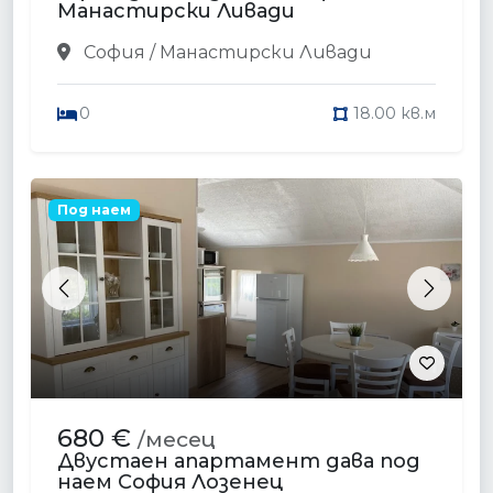
Манастирски Ливади
София / Манастирски Ливади
0
18.00 кв.м
Под наем
Previous
Next
680 €
/месец
Двустаен апартамент дава под
наем София Лозенец