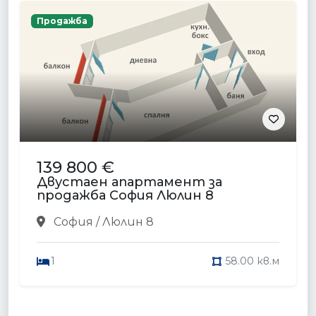
Продажба
139 800 €
Двустаен апартамент за
продажба София Люлин 8
София / Люлин 8
1
58.00 кв.м