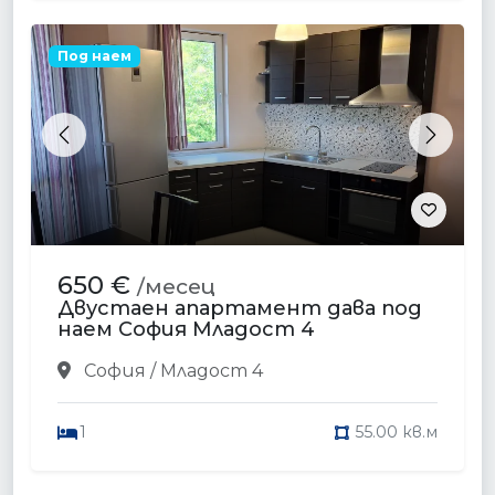
Под наем
Previous
Next
650 €
/месец
Двустаен апартамент дава под
наем София Младост 4
София / Младост 4
1
55.00 кв.м