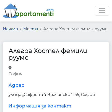
Начало
Места
Алегра Хостел фемили руумс
Алегра Хостел фемили
руумс
lodging
point_of_interest
София
establishment
Адрес
улица „Софроний Врачански“ 145, София
Информация за контакт