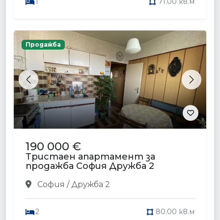
1
71.00 кв.м
Продажба
Previous
Next
190 000 €
Тристаен апартамент за
продажба София Дружба 2
София / Дружба 2
2
80.00 кв.м