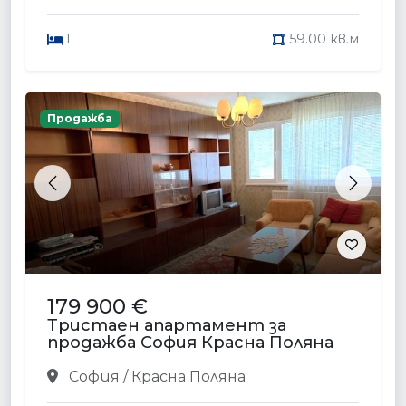
1
59.00 кв.м
Продажба
Previous
Next
179 900 €
Тристаен апартамент за
продажба София Красна Поляна
София / Красна Поляна