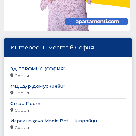
Интересни места в София
ЗД ЕВРОИНС (СОФИЯ)
София
МЦ „Д-р Домусчиеви“
София
Стар Пост
София
Игрална зала Magic Bet - Чипровци
София