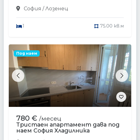
София / Лозенец
1
75.00 кв.м
Под наем
Previous
Next
780 €
/месец
Тристаен апартамент дава под
наем София Хладилника