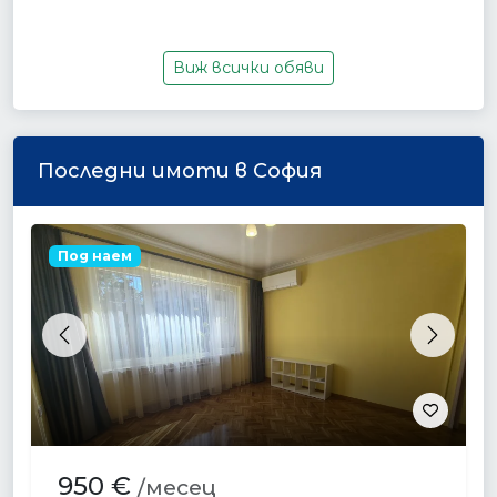
Виж всички обяви
Последни имоти в София
Под наем
Previous
Next
950 €
/месец