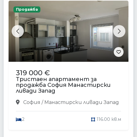
Продажба
Previous
Next
319 000 €
Тристаен апартамент за
продажба София Манастирски
ливади Запад
София / Манастирски ливади Запад
2
116.00 кв.м