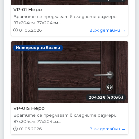
VP-01 Hepo
Вратите се предлагат в следните размери:
87х204см. 77х204см...
01.05.2026
Виж детайли →
Интериорни врати
204.52€ (400лв.)
VP-01S Hepo
Вратите се предлагат в следните размери:
87х204см. 77х204см...
01.05.2026
Виж детайли →