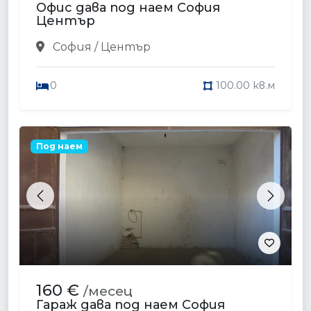
Офис дава под наем София
Център
София / Център
0
100.00 кв.м
Под наем
Previous
Next
160 €
/месец
Гараж дава под наем София