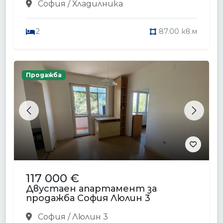
София / Хладилника
2
87.00 кв.м
Продажба
Previous
Next
117 000 €
Двустаен апартамент за
продажба София Люлин 3
София / Люлин 3