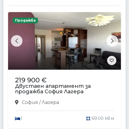
Продажба
Previous
Next
219 900 €
Двустаен апартамент за
продажба София Лагера
София / Лагера
1
69.00 кв.м