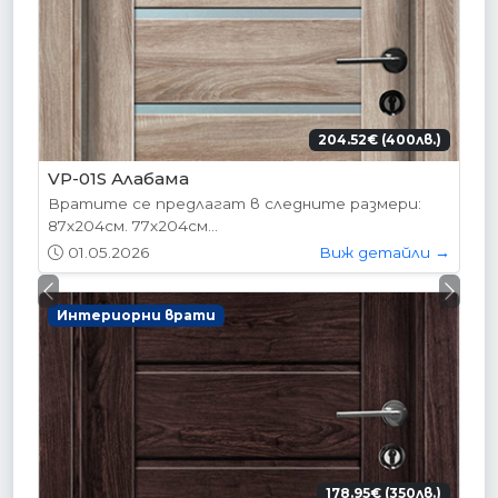
204.52€ (400лв.)
VP-01S Алабама
Вратите се предлагат в следните размери:
87х204см. 77х204см...
01.05.2026
Виж детайли →
Previous
Next
Интериорни врати
178.95€ (350лв.)