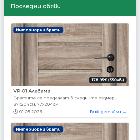
Последни обяви
Интериорни врати
178.95€ (350лв.)
VP-01 Алабама
Вратите се предлагат в следните размери:
87х204см. 77х204см...
01.05.2026
Виж детайли →
Интериорни врати