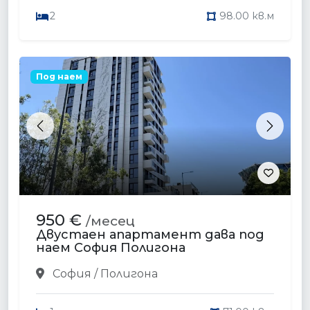
2
98.00 кв.м
Под наем
Previous
Next
950 €
/месец
Двустаен апартамент дава под
наем София Полигона
София / Полигона