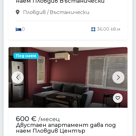
наем Пловдив Въстанически
Пловдив / Въстанически
0
36.00 кв.м
Под наем
Previous
Next
600 €
/месец
Двустаен апартамент дава под
наем Пловдив Център