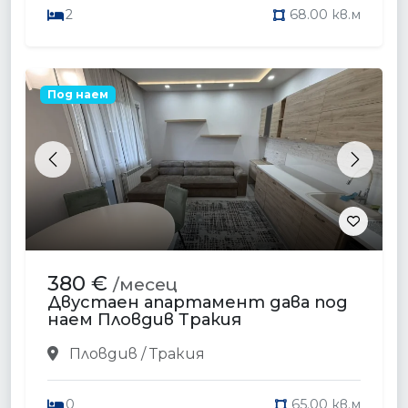
2
68.00 кв.м
Под наем
Previous
Next
380 €
/месец
Двустаен апартамент дава под
наем Пловдив Тракия
Пловдив / Тракия
0
65.00 кв.м