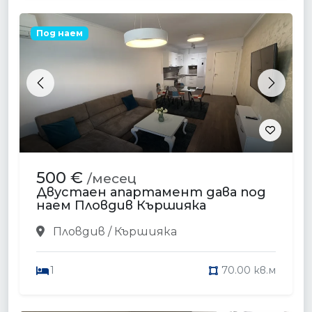
Под наем
Previous
Next
500 €
/месец
Двустаен апартамент дава под
наем Пловдив Кършияка
Пловдив / Кършияка
1
70.00 кв.м