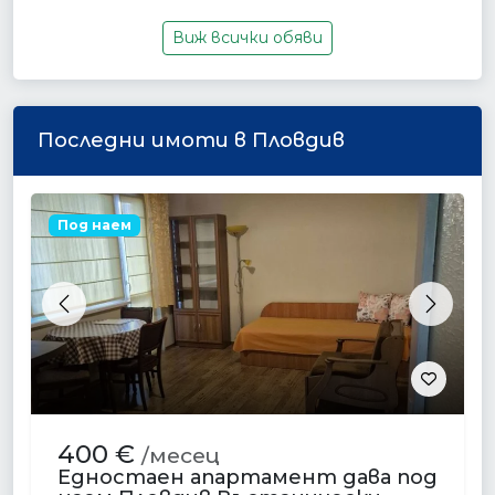
Виж всички обяви
Последни имоти в Пловдив
Под наем
Previous
Next
400 €
/месец
Едностаен апартамент дава под