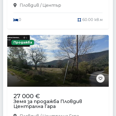
Пловдив / Център
0
60.00 кв.м
Продажба
27 000 €
Земя за продажба Пловдив
Централна Гара