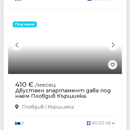
Под наем
Previous
Next
410 €
/месец
Двустаен апартамент дава под
наем Пловдив Кършияка
Пловдив / Кършияка
0
80.00 кв.м