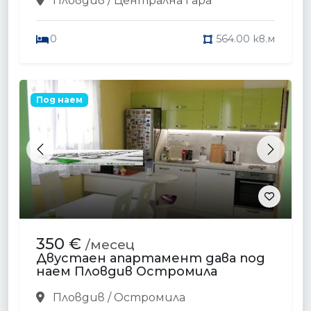
Пловдив / Централна Гара
0
564.00 кв.м
Под наем
Previous
Next
350 €
/месец
Двустаен апартамент дава под
наем Пловдив Остромила
Пловдив / Остромила