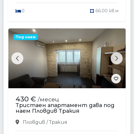
0
66.00 кв.м
Под наем
Previous
Next
430 €
/месец
Тристаен апартамент дава под
наем Пловдив Тракия
Пловдив / Тракия