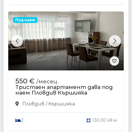
Под наем
Previous
Next
550 €
/месец
Тристаен апартамент дава под
наем Пловдив Кършияка
Пловдив / Кършияка
2
130.00 кв.м