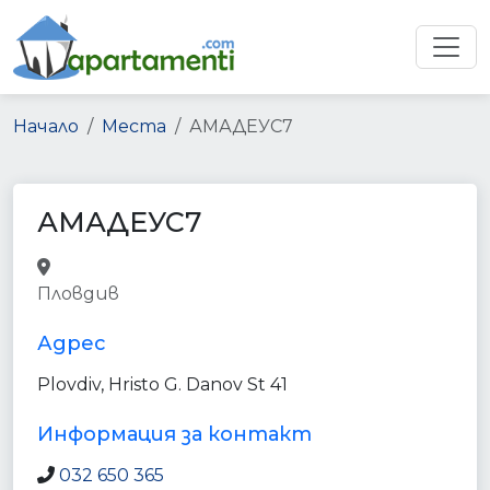
Начало
Места
АМАДЕУС7
АМАДЕУС7
travel_agency
point_of_interest
Пловдив
establishment
Адрес
Plovdiv, Hristo G. Danov St 41
Информация за контакт
032 650 365