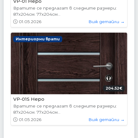
VP-01 Hepo
Вратите се предлагат в следните размери:
87х204см. 77х204см...
01.05.2026
Виж детайли →
Интериорни врати
204.52€
VP-01S Hepo
Вратите се предлагат в следните размери:
87х204см. 77х204см...
01.05.2026
Виж детайли →