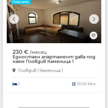
Под наем
Previous
Next
230 €
/месец
Едностаен апартамент дава под
наем Пловдив Каменица 1
Пловдив / Каменица 1
0
30.00 кв.м