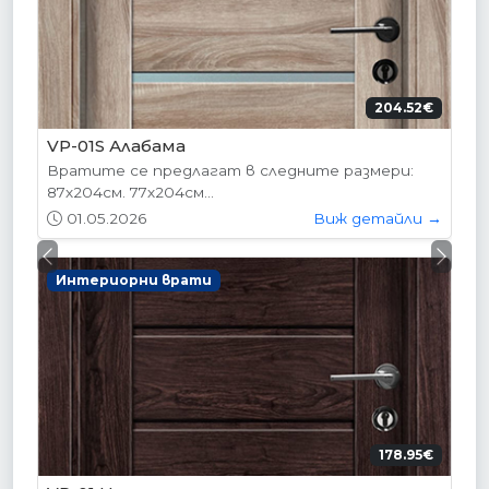
204.52€
VP-01S Алабама
Вратите се предлагат в следните размери:
87х204см. 77х204см...
01.05.2026
Виж детайли →
Previous
Next
Интериорни врати
178.95€