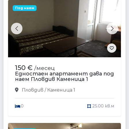
Под наем
Previous
Next
150 €
/месец
Едностаен апартамент дава под
наем Пловдив Каменица 1
Пловдив / Каменица 1
0
25.00 кв.м