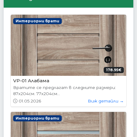
Интериорни врати
178.95€
VP-01 Алабама
Вратите се предлагат в следните размери:
87х204см. 77х204см...
01.05.2026
Виж детайли →
Интериорни врати