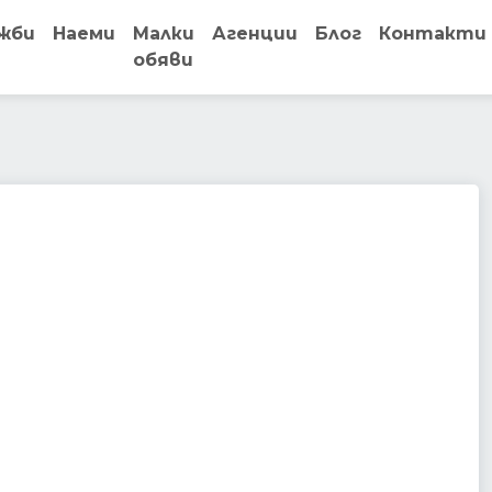
жби
Наеми
Малки
Агенции
Блог
Контакти
обяви
establishment