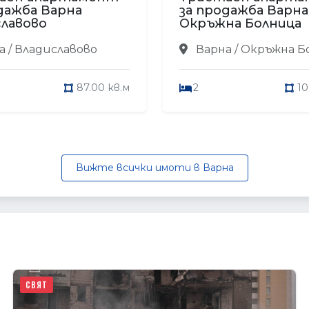
дажба Варна
за продажба Варна
лавово
Окръжна Болница
 / Владиславово
Варна / Окръжна Б
87.00 кв.м
2
10
Вижте всички имоти в Варна
СВЯТ