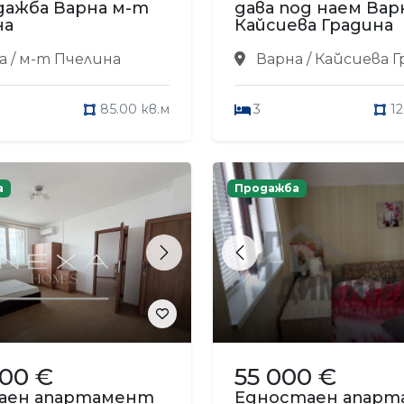
дажба Варна м-т
дава под наем Вар
на
Кайсиева Градина
 / м-т Пчелина
Варна / Кайсиева 
85.00 кв.м
3
1
а
Продажба
s
Next
Previous
900 €
55 000 €
аен апартамент
Едностаен апар