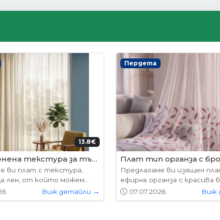
ни врати
Интериорни врати
204.52€ (400лв.)
178.
лабама
VP-01 Hepo
е предлагат в следните
Вратите се предлагат в 
7х204см. 77х204см...
размери: 87х204см. 77х204см
26
Виж детайли →
01.05.2026
Виж 