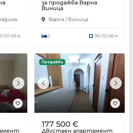
на
за продажба Варна
Виница
Градина
Варна / Виница
20.00 кв.м
3
96.00 кв.м
Продажба
Next
Previous
Next
177 500 €
тамент
Двустаен апартамент