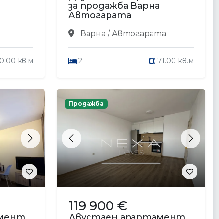
за продажба Варна
Автогарата
Варна / Автогарата
0.00 кв.м
2
71.00 кв.м
Продажба
Next
Previous
Next
119 900 €
амент
Двустаен апартамент