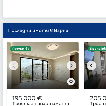
Последни имоти в Варна
Продажба
Продажб
Previous
Next
Previou
195 000 €
205 
Тристаен апартамент
Трист