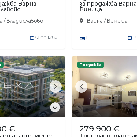
дажба Варна
за продажба Варна
лавово
Виница
 / Владиславово
Варна / Виница
51.00 кв.м
1
3
а
Продажба
s
Next
Previous
00 €
279 900 €
аен апартамент
Тристаен апарт