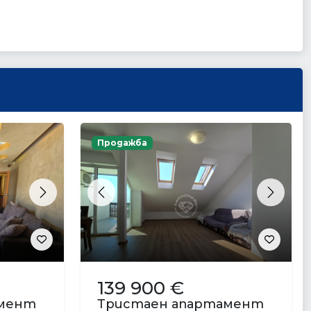
Продажба
Next
Previous
Next
139 900 €
амент
Тристаен апартамент