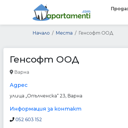
Прода
Начало
Места
Генсофт ООД
Генсофт ООД
Варна
electronics_store
point_of_interest
store
Адрес
улица „Опълченска“ 23, Варна
Информация за контакт
052 603 152