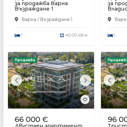
за продажба Варна
за про
Възраждане 1
Владис
Варна / Възраждане 1
Варна
1
40.00 кв.м
1
Продажба
Продажб
Previous
Next
Previou
66 000 €
96 0
Двустаен апартамент
Трист