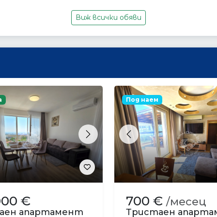
Виж всички обяви
а
Под наем
s
Next
Previous
000 €
700 €
/месец
аен апартамент
Тристаен апарт