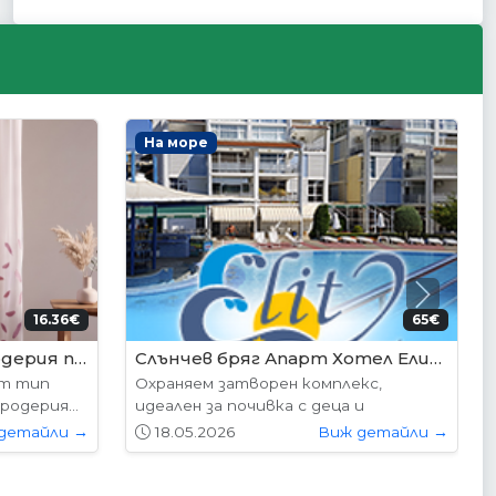
Интериорни врати
Next
95€ (350лв.)
204.52€ (400лв.)
VP-01S Hepo
следните
Вратите се предлагат в следните
...
размери: 87х204см. 77х204см...
детайли →
01.05.2026
Виж детайли →