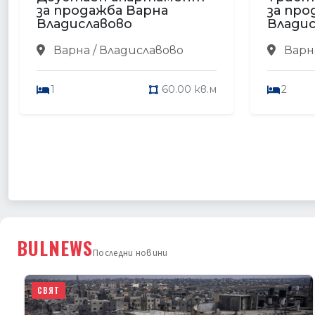
за продажба Варна
за про
Владиславово
Владис
Варна / Владиславово
Варна
1
60.00 кв.м
2
BULNEWS
Последни новини
СВЯТ