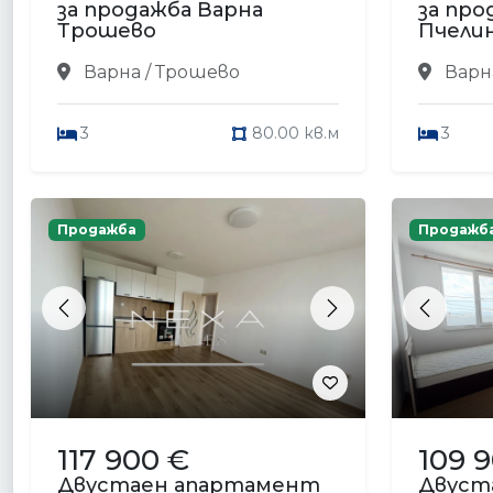
за продажба Варна
за про
Трошево
Пчели
Варна / Трошево
Варна
3
80.00 кв.м
3
Продажба
Продажб
Previous
Next
Previou
117 900 €
109 
Двустаен апартамент
Двуст