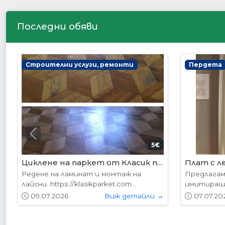
Последни обяви
Интериорни врати
Интериор
Previous
178.95€ (350лв.)
VP-01 Алабама
VP-01S А
Вратите се предлагат в следните
Вратите с
размери: 87х204см. 77х204см...
размери: 8
01.05.2026
Виж детайли →
01.05.20