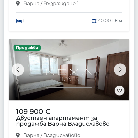
Варна / Възраждане 1
1
40.00 кв.м
Продажба
Previous
Next
109 900 €
Двустаен апартамент за
продажба Варна Владиславово
Варна / Владиславово