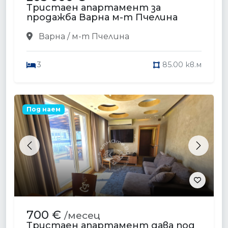
Тристаен апартамент за
продажба Варна м-т Пчелина
Варна / м-т Пчелина
3
85.00 кв.м
Под наем
Previous
Next
700 €
/месец
Тристаен апартамент дава под