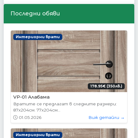
Последни обяви
Интериорни врати
178.95€ (350лв.)
VP-01 Алабама
Вратите се предлагат в следните размери:
87х204см. 77х204см...
01.05.2026
Виж детайли →
Интериорни врати