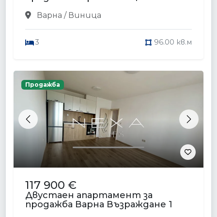
Варна / Виница
3
96.00 кв.м
Продажба
Previous
Next
117 900 €
Двустаен апартамент за
продажба Варна Възраждане 1