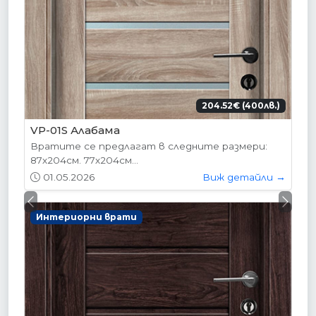
204.52€ (400лв.)
VP-01S Алабама
Вратите се предлагат в следните размери:
87х204см. 77х204см...
01.05.2026
Виж детайли →
Previous
Next
Интериорни врати