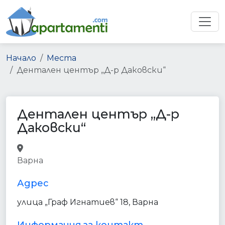
Начало
Места
Дентален център „Д-р Даковски“
Дентален център „Д-р
Даковски“
dentist
health
point_of_interest
Варна
establishment
Адрес
улица „Граф Игнатиев“ 18, Варна