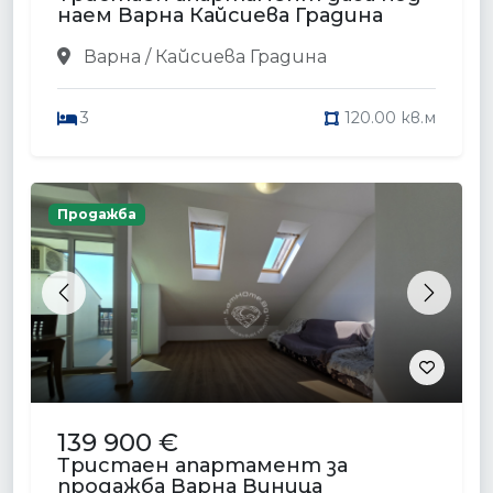
наем Варна Кайсиева Градина
Варна / Кайсиева Градина
3
120.00 кв.м
Продажба
Previous
Next
139 900 €
Тристаен апартамент за
продажба Варна Виница