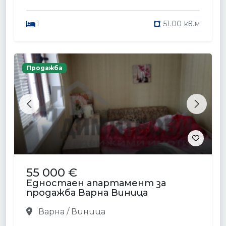
1
51.00 кв.м
Продажба
Previous
Next
55 000 €
Едностаен апартамент за
продажба Варна Виница
Варна / Виница