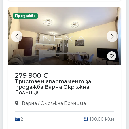
Продажба
Previous
Next
279 900 €
Тристаен апартамент за
продажба Варна Окръжна
Болница
Варна / Окръжна Болница
2
100.00 кв.м