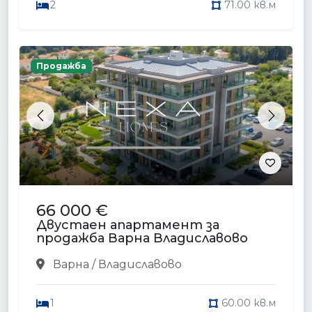
2
71.00 кв.м
Продажба
Previous
Next
66 000 €
Двустаен апартамент за
продажба Варна Владиславово
Варна / Владиславово
1
60.00 кв.м