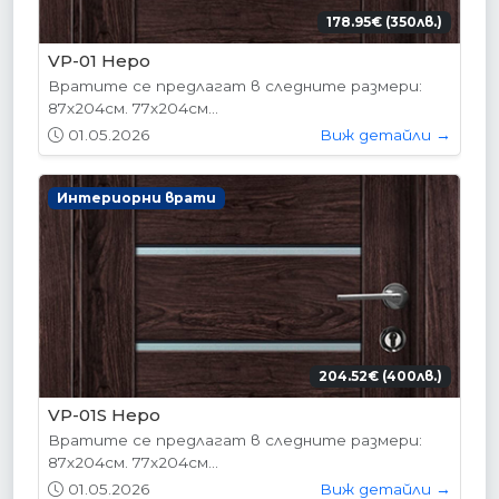
178.95€ (350лв.)
VP-01 Hepo
Вратите се предлагат в следните размери:
87х204см. 77х204см...
01.05.2026
Виж детайли →
Интериорни врати
204.52€ (400лв.)
VP-01S Hepo
Вратите се предлагат в следните размери:
87х204см. 77х204см...
01.05.2026
Виж детайли →