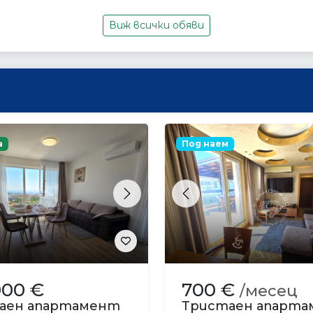
Виж всички обяви
а
Под наем
s
Next
Previous
000 €
700 €
/месец
аен апартамент
Тристаен апарт