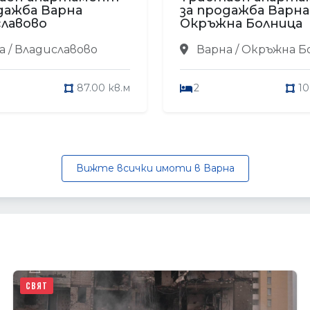
дажба Варна
за продажба Варна
лавово
Окръжна Болница
 / Владиславово
Варна / Окръжна Б
87.00 кв.м
2
10
Вижте всички имоти в Варна
СВЯТ