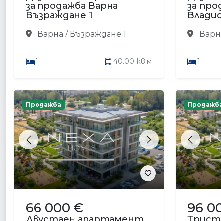
за продажба Варна
за про
Възраждане 1
Владис
Варна / Възраждане 1
Варна
1
40.00 кв.м
1
Продажба
Продажб
Previous
Next
Previou
66 000 €
96 0
Двустаен апартамент
Трист