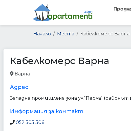
Прода
Начало
Места
Кабелкомерс Варна
Кабелкомерс Варна
Варна
shopping_mall
point_of_interest
store
est
Адрес
Западна промишлена зона ул."Перла" (районът
Информация за контакт
052 505 306