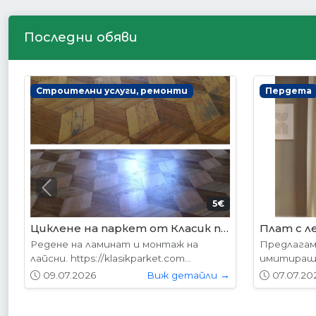
Последни обяви
Интериорни врати
Интериор
Previous
178.95€ (350лв.)
VP-01 Алабама
VP-01S А
Вратите се предлагат в следните
Вратите с
размери: 87х204см. 77х204см...
размери: 8
01.05.2026
Виж детайли →
01.05.20