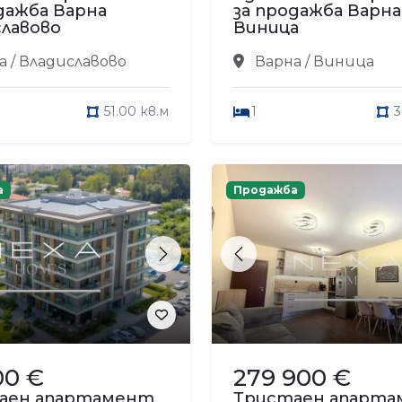
дажба Варна
за продажба Варна
лавово
Виница
 / Владиславово
Варна / Виница
51.00 кв.м
1
3
а
Продажба
s
Next
Previous
00 €
279 900 €
аен апартамент
Тристаен апарт