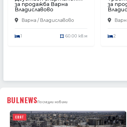
за продажба Варна
за про
Владиславово
Владис
Варна / Владиславово
Варна
1
60.00 кв.м
2
BULNEWS
Последни новини
СВЯТ