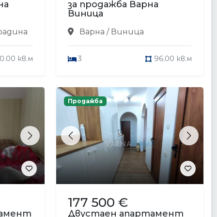
на
за продажба Варна
Виница
Градина
Варна / Виница
20.00 кв.м
3
96.00 кв.м
Продажба
Next
Previous
Next
177 500 €
тамент
Двустаен апартамент