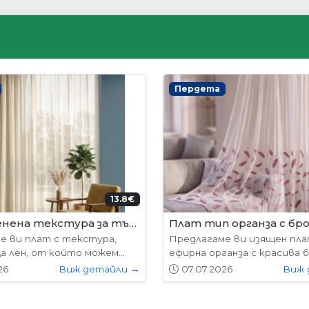
ни врати
Интериорни врати
204.52€ (400лв.)
178.
лабама
VP-01 Hepo
е предлагат в следните
Вратите се предлагат в 
7х204см. 77х204см...
размери: 87х204см. 77х204см
26
Виж детайли →
01.05.2026
Виж 