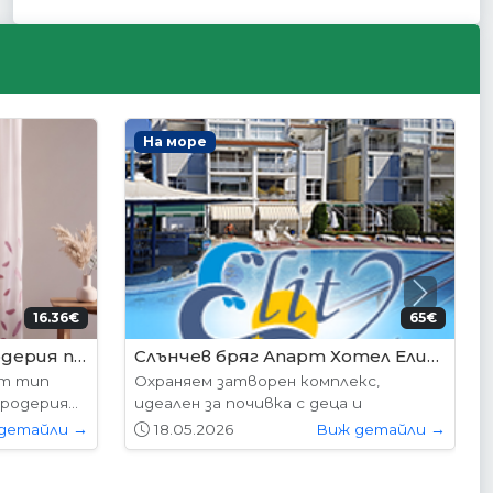
Интериорни врати
Next
95€ (350лв.)
204.52€ (400лв.)
VP-01S Hepo
следните
Вратите се предлагат в следните
...
размери: 87х204см. 77х204см...
детайли →
01.05.2026
Виж детайли →