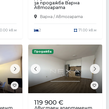
за продажба Варна
Автогарата
Варна / Автогарата
0.00 кв.м
2
71.00 кв.м
Продажба
Next
Previous
Next
119 900 €
амент
Двустаен апартамент