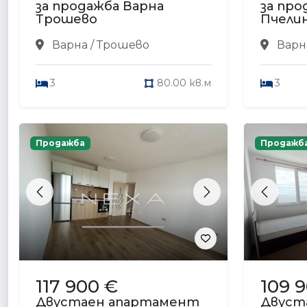
за продажба Варна
за про
Трошево
Пчели
Варна / Трошево
Варна
3
80.00 кв.м
3
Продажба
Продажб
Previous
Next
Previou
117 900 €
109 
Двустаен апартамент
Двуст