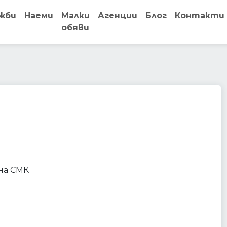
жби
Наеми
Малки
Агенции
Блог
Контакти
обяви
ablishment
 на СМК