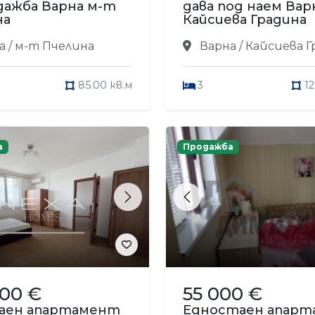
дажба Варна м-т
дава под наем Вар
на
Кайсиева Градина
 / м-т Пчелина
Варна / Кайсиева 
85.00 кв.м
3
1
а
Продажба
s
Next
Previous
900 €
55 000 €
аен апартамент
Едностаен апар