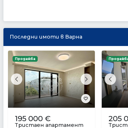
Последни имоти в Варна
Продажба
Продажб
Previous
Next
Previou
195 000 €
205 
Тристаен апартамент
Трист