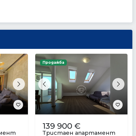
Продажба
Next
Previous
Next
139 900 €
амент
Тристаен апартамент