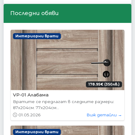
Последни обяви
Интериорни врати
178.95€ (350лв.)
VP-01 Алабама
Вратите се предлагат в следните размери:
87х204см. 77х204см...
01.05.2026
Виж детайли →
Интериорни врати