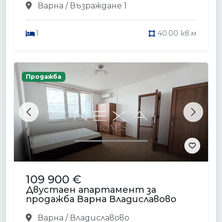
Варна / Възраждане 1
1
40.00 кв.м
Продажба
Previous
Next
109 900 €
Двустаен апартамент за
продажба Варна Владиславово
Варна / Владиславово