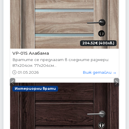
204.52€ (400лв.)
VP-01S Алабама
Вратите се предлагат в следните размери:
87х204см. 77х204см...
01.05.2026
Виж детайли →
Previous
Next
Интериорни врати