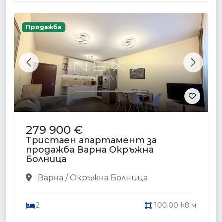
Продажба
Previous
Next
279 900 €
Тристаен апартамент за
продажба Варна Окръжна
Болница
Варна / Окръжна Болница
2
100.00 кв.м