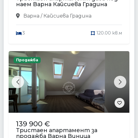
наем Варна Кайсиева Градина
Варна / Кайсиева Градина
3
120.00 кв.м
Продажба
Previous
Next
139 900 €
Тристаен апартамент за
продажба Варна Виница