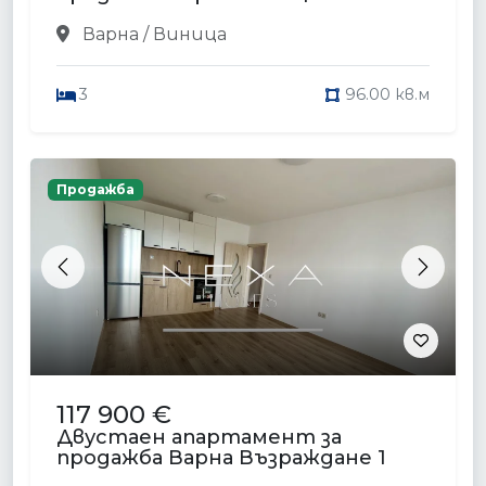
Варна / Виница
3
96.00 кв.м
Продажба
Previous
Next
117 900 €
Двустаен апартамент за
продажба Варна Възраждане 1