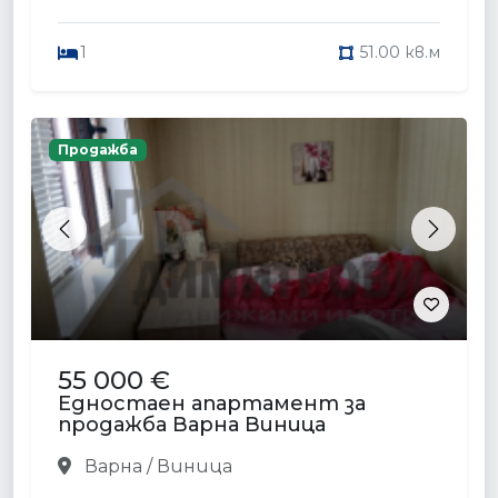
1
51.00 кв.м
Продажба
Previous
Next
55 000 €
Едностаен апартамент за
продажба Варна Виница
Варна / Виница