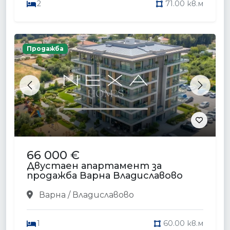
2
71.00 кв.м
Продажба
Previous
Next
66 000 €
Двустаен апартамент за
продажба Варна Владиславово
Варна / Владиславово
1
60.00 кв.м