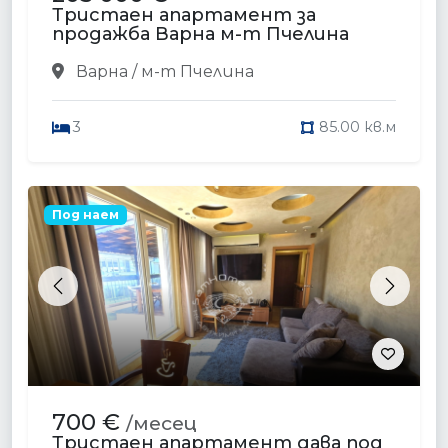
Тристаен апартамент за
продажба Варна м-т Пчелина
Варна / м-т Пчелина
3
85.00 кв.м
Под наем
Previous
Next
700 €
/месец
Тристаен апартамент дава под