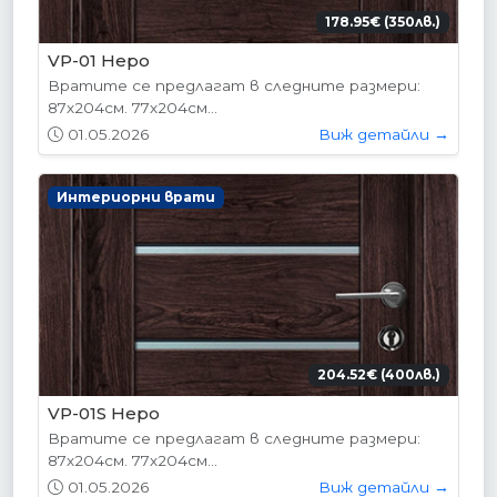
178.95€ (350лв.)
VP-01 Hepo
Вратите се предлагат в следните размери:
87х204см. 77х204см...
01.05.2026
Виж детайли →
Интериорни врати
204.52€ (400лв.)
VP-01S Hepo
Вратите се предлагат в следните размери:
87х204см. 77х204см...
01.05.2026
Виж детайли →