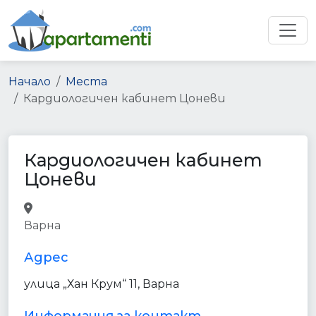
Начало
Места
Кардиологичен кабинет Цоневи
Кардиологичен кабинет
Цоневи
doctor
hospital
health
Варна
point_of_interest
establishment
Адрес
улица „Хан Крум“ 11, Варна