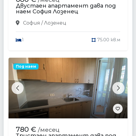
Двустаен апартамент дава под
наем София Лозенец
София / Лозенец
1
75.00 кв.м
Под наем
Previous
Next
780 €
/месец
Тристаен апартамент дава под