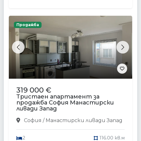
Продажба
Previous
Next
319 000 €
Тристаен апартамент за
продажба София Манастирски
ливади Запад
София / Манастирски ливади Запад
2
116.00 кв.м