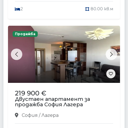
2
80.00 кв.м
Продажба
Previous
Next
219 900 €
Двустаен апартамент за
продажба София Лагера
София / Лагера