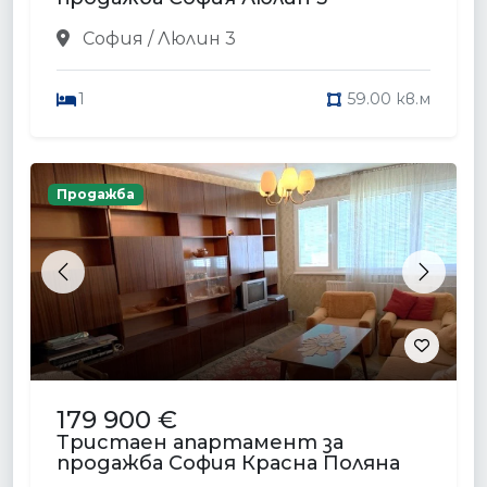
София / Люлин 3
1
59.00 кв.м
Продажба
Previous
Next
179 900 €
Тристаен апартамент за
продажба София Красна Поляна