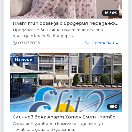
16.36€
Плат тип органза с бродерия пера за ефирни тънки пердета, код-15319-V-5
Предлагаме ви изящен плат тип ефирна
органза с красива бродерия...
07.07.2026
Виж детайли →
На море
65€
Слънчев бряг Апарт Хотел Елит – затворен комплекс с охрана
Охраняем затворен комплекс, идеален за
почивка с деца и възрастни...