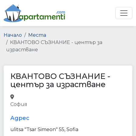
Начало
Места
КВАНТОВО СЪЗНАНИЕ - център за
израстване
КВАНТОВО СЪЗНАНИЕ -
център за израстване
gym
health
point_of_interest
София
establishment
Адрес
ulitsa "Tsar Simeon" 55, Sofia