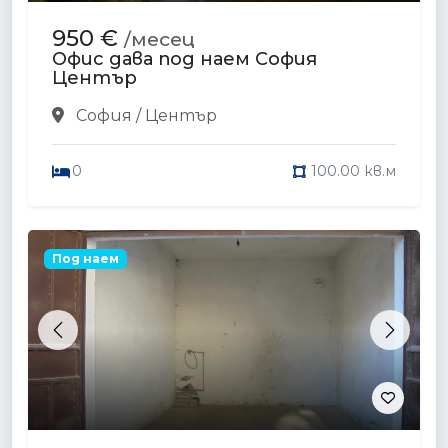
950 €
/месец
Офис дава под наем София
Център
София / Център
0
100.00 кв.м
Под наем
Previous
Next