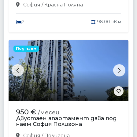
София / Красна Поляна
2
98.00 кв.м
Под наем
Previous
Next
950 €
/месец
Двустаен апартамент дава под
наем София Полигона
София / Полигона