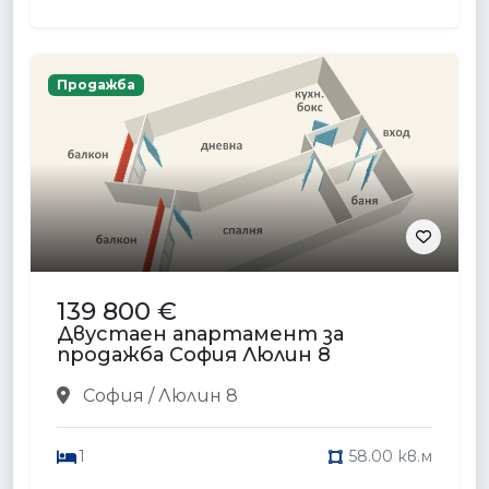
Продажба
139 800 €
Двустаен апартамент за
продажба София Люлин 8
София / Люлин 8
1
58.00 кв.м