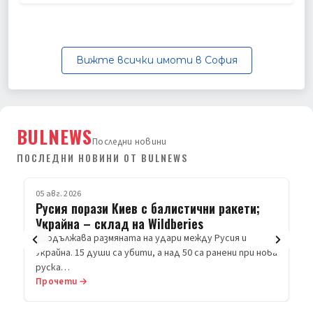
Вижте всички имоти в София
BULNEWS
Последни новини
ПОСЛЕДНИ НОВИНИ ОТ BULNEWS
05 авг. 2026
СВЯТ
Русия порази Киев с балистични ракети;
Украйна – склад на Wildberies
Продължава размяната на удари между Русия и
Украйна. 15 души са убити, а над 50 са ранени при нова
руска…
Прочети →