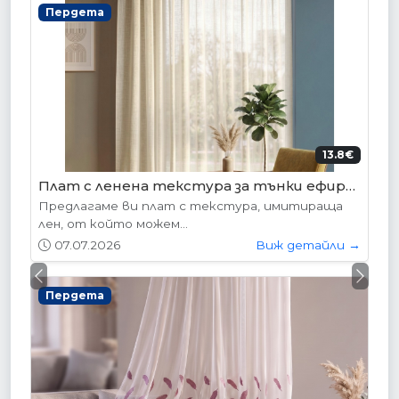
Пердета
13.8€
Плат с ленена текстура за тънки ефирни пердета, код-36048-001
Предлагаме ви плат с текстура, имитираща
лен, от който можем...
07.07.2026
Виж детайли →
Previous
Next
Пердета