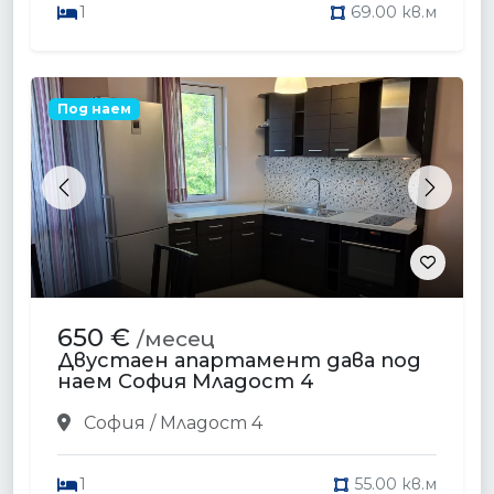
1
69.00 кв.м
Под наем
Previous
Next
650 €
/месец
Двустаен апартамент дава под
наем София Младост 4
София / Младост 4
1
55.00 кв.м