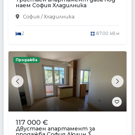
наем София Хладилника
София / Хладилника
2
87.00 кв.м
Продажба
Previous
Next
117 000 €
Двустаен апартамент за
продажба София Люлин 3