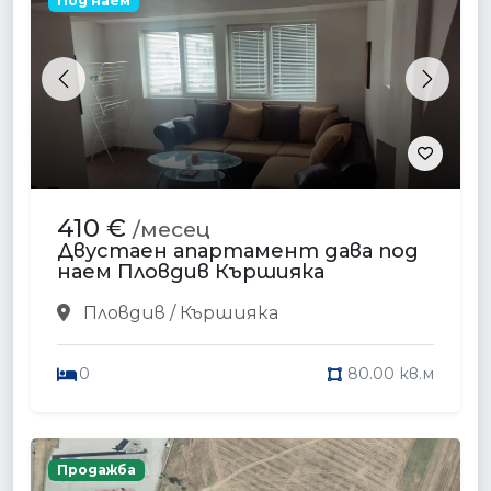
Под наем
Previous
Next
410 €
/месец
Двустаен апартамент дава под
наем Пловдив Кършияка
Пловдив / Кършияка
0
80.00 кв.м
Продажба