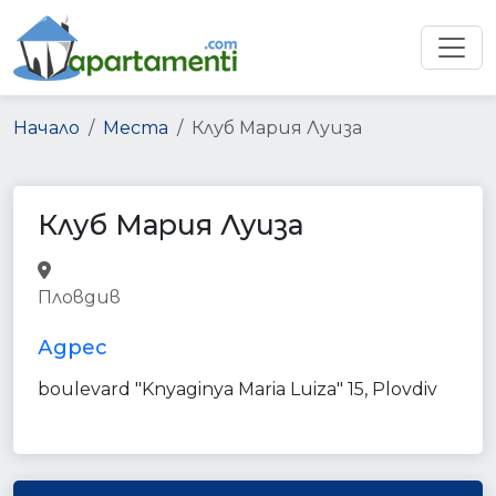
Начало
Места
Клуб Мария Луиза
Клуб Мария Луиза
night_club
point_of_interest
Пловдив
establishment
Адрес
boulevard "Knyaginya Maria Luiza" 15, Plovdiv