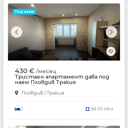
Под наем
Previous
Next
430 €
/месец
Тристаен апартамент дава под
наем Пловдив Тракия
Пловдив / Тракия
2
68.00 кв.м