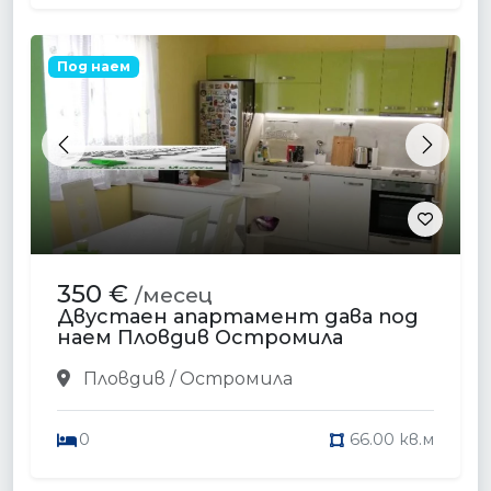
Под наем
Previous
Next
350 €
/месец
Двустаен апартамент дава под
наем Пловдив Остромила
Пловдив / Остромила
0
66.00 кв.м