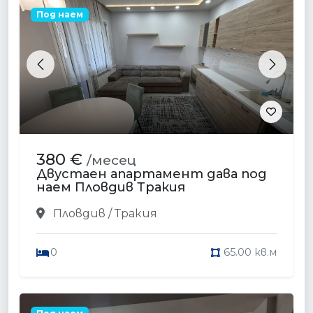
Под наем
Previous
Next
380 €
/месец
Двустаен апартамент дава под
наем Пловдив Тракия
Пловдив / Тракия
0
65.00 кв.м