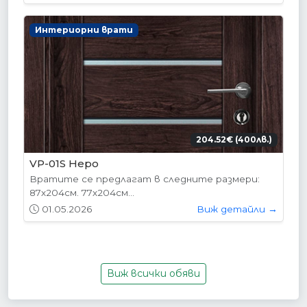
Интериорни врати
204.52€ (400лв.)
VP-01S Hepo
Вратите се предлагат в следните размери:
87х204см. 77х204см...
01.05.2026
Виж детайли →
Виж всички обяви