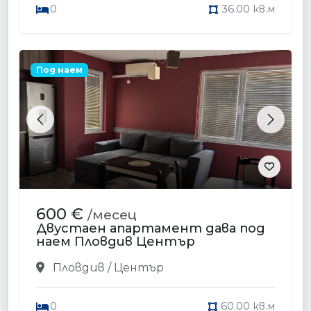
0
36.00 кв.м
Под наем
Previous
Next
600 €
/месец
Двустаен апартамент дава под
наем Пловдив Център
Пловдив / Център
0
60.00 кв.м