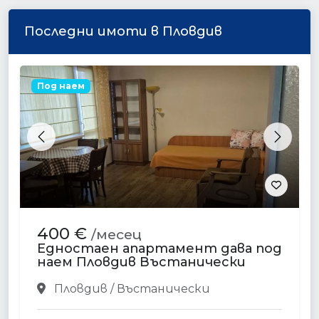
Последни имоти в Пловдив
Под наем
Previous
Next
400 €
/месец
Едностаен апартамент дава под
наем Пловдив Въстанически
Пловдив / Въстанически