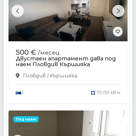
Previous
Next
500 €
/месец
Двустаен апартамент дава под
наем Пловдив Кършияка
Пловдив / Кършияка
1
70.00 кв.м
Под наем