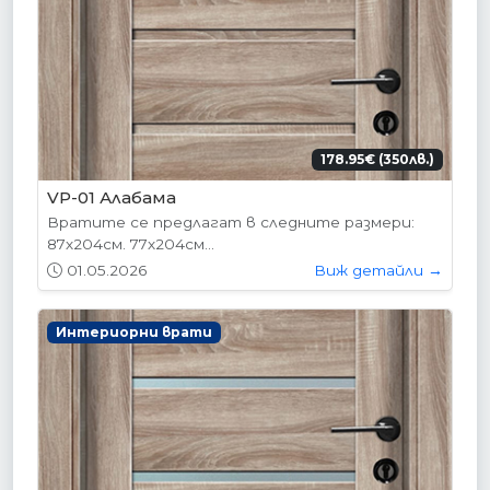
178.95€ (350лв.)
VP-01 Алабама
Вратите се предлагат в следните размери:
87х204см. 77х204см...
01.05.2026
Виж детайли →
Интериорни врати