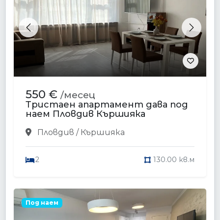
Previous
Next
550 €
/месец
Тристаен апартамент дава под
наем Пловдив Кършияка
Пловдив / Кършияка
2
130.00 кв.м
Под наем