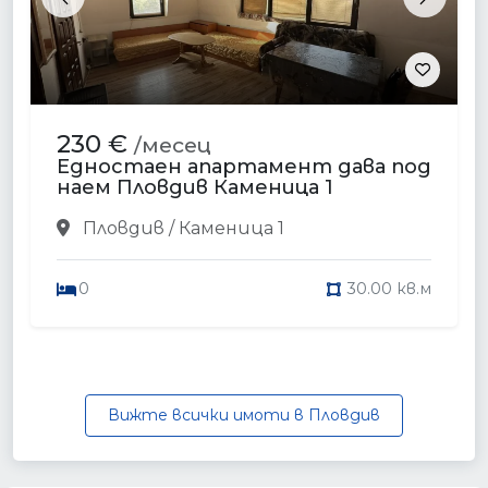
Previous
Next
230 €
/месец
Едностаен апартамент дава под
наем Пловдив Каменица 1
Пловдив / Каменица 1
0
30.00 кв.м
Вижте всички имоти в Пловдив