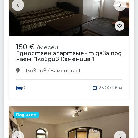
Previous
Next
150 €
/месец
Едностаен апартамент дава под
наем Пловдив Каменица 1
Пловдив / Каменица 1
0
25.00 кв.м
Под наем