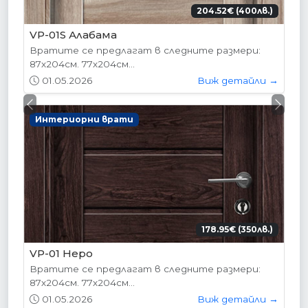
204.52€ (400лв.)
VP-01S Алабама
Вратите се предлагат в следните размери:
87х204см. 77х204см...
01.05.2026
Виж детайли →
Previous
Next
Интериорни врати
178.95€ (350лв.)
VP-01 Hepo
Вратите се предлагат в следните размери:
87х204см. 77х204см...
01.05.2026
Виж детайли →