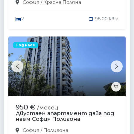
София / Красна Поляна
2
98.00 кв.м
Под наем
Previous
Next
950 €
/месец
Двустаен апартамент дава под
наем София Полигона
София / Полигона