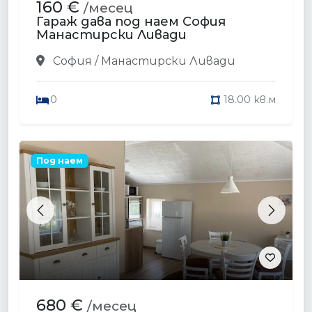
160 €
/месец
Гараж дава под наем София
Манастирски Ливади
София / Манастирски Ливади
0
18.00 кв.м
Под наем
Previous
Next
680 €
/месец