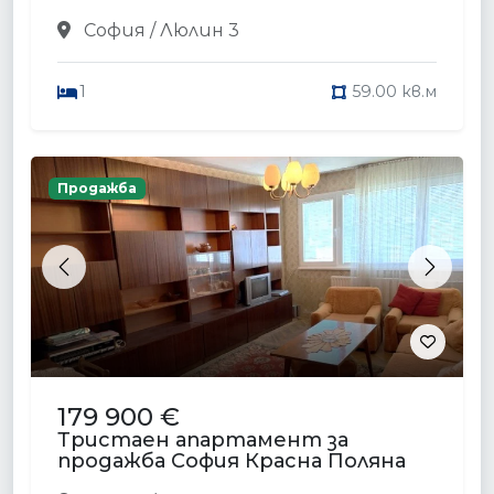
София / Люлин 3
1
59.00 кв.м
Продажба
Previous
Next
179 900 €
Тристаен апартамент за
продажба София Красна Поляна