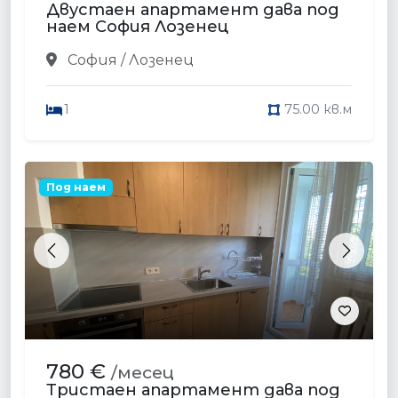
Двустаен апартамент дава под
наем София Лозенец
София / Лозенец
1
75.00 кв.м
Под наем
Previous
Next
780 €
/месец
Тристаен апартамент дава под