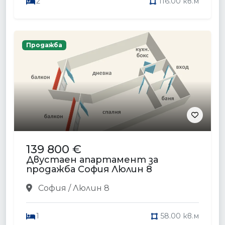
2
116.00 кв.м
Продажба
139 800 €
Двустаен апартамент за
продажба София Люлин 8
София / Люлин 8
1
58.00 кв.м