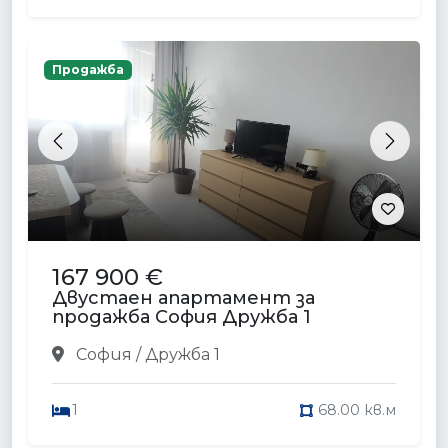
Продажба
Previous
Next
167 900 €
Двустаен апартамент за
продажба София Дружба 1
София / Дружба 1
1
68.00 кв.м