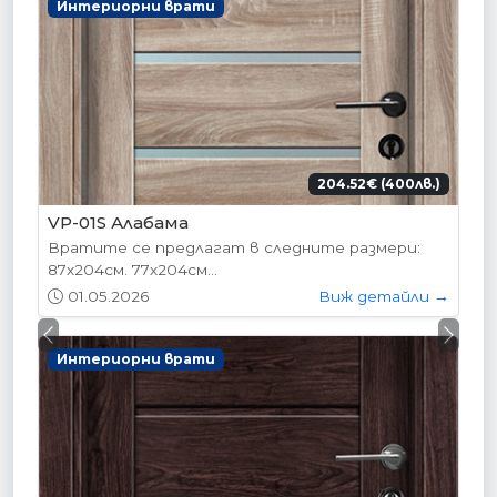
Интериорни врати
204.52€ (400лв.)
VP-01S Алабама
Вратите се предлагат в следните размери:
87х204см. 77х204см...
01.05.2026
Виж детайли →
Previous
Next
Интериорни врати