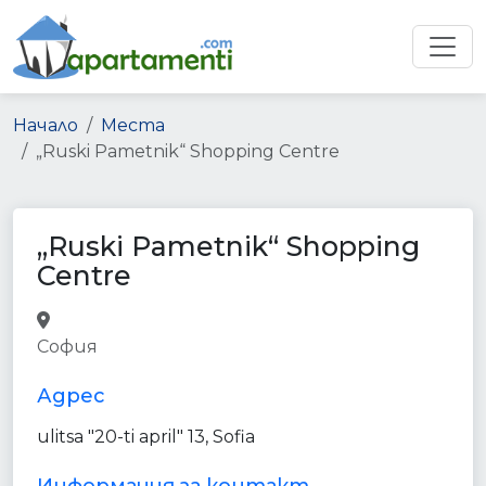
Начало
Места
„Ruski Pametnik“ Shopping Centre
„Ruski Pametnik“ Shopping
Centre
shopping_mall
point_of_interest
София
establishment
Адрес
ulitsa "20-ti april" 13, Sofia