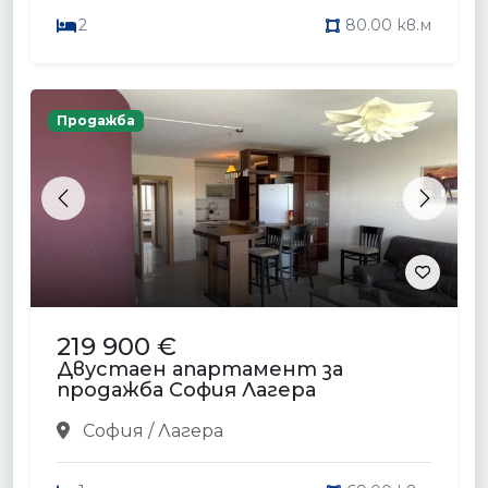
2
80.00 кв.м
Продажба
Previous
Next
219 900 €
Двустаен апартамент за
продажба София Лагера
София / Лагера