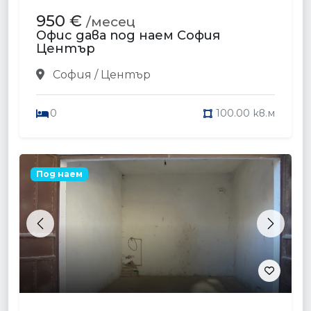
950 €
/месец
Офис дава под наем София
Център
София / Център
0
100.00 кв.м
Под наем
Previous
Next