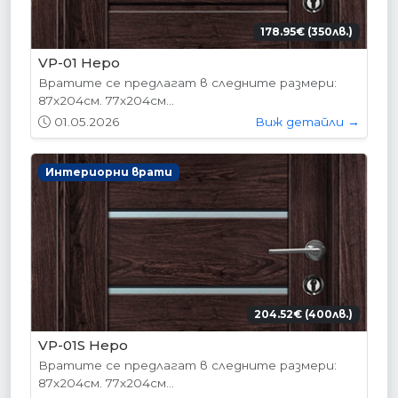
178.95€ (350лв.)
VP-01 Hepo
Вратите се предлагат в следните размери:
87х204см. 77х204см...
01.05.2026
Виж детайли →
Интериорни врати
204.52€ (400лв.)
VP-01S Hepo
Вратите се предлагат в следните размери:
87х204см. 77х204см...