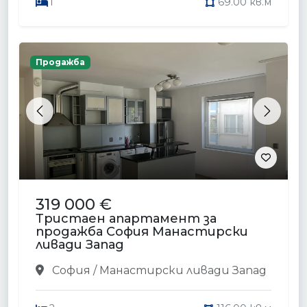
1
69.00 кв.м
Продажба
Previous
Next
319 000 €
Тристаен апартамент за
продажба София Манастирски
ливади Запад
София / Манастирски ливади Запад