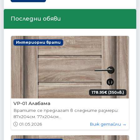
Последни обяви
Интериорни врати
178.95€ (350лв.)
VP-01 Алабама
Вратите се предлагат в следните размери:
87х204см. 77х204см...
01.05.2026
Виж детайли →