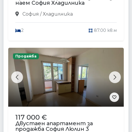
наем София Хладилника
София / Хладилника
2
87.00 кв.м
Продажба
Previous
Next
117 000 €
Двустаен апартамент за
продажба София Люлин 3