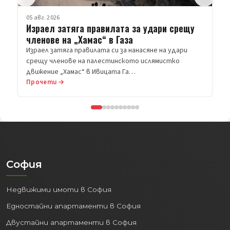
05 авг. 2026
Русия порази Киев с балистични ракети;
Украйна – склад на Wildberies
Продължава размяната на удари между Русия и
Украйна. 15 души са убити, а над 50 са ранени при нова
руска…
Прочети →
София
Недвижими имоти в София
Едностайни апартаменти в София
Двустайни апартаменти в София