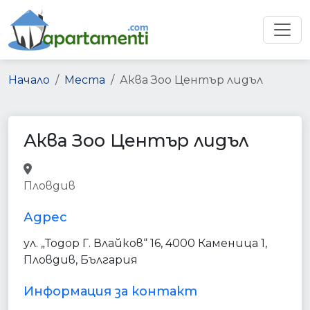
Начало
Места
Аква Зоо Център лидъл
Аква Зоо Център лидъл
pet_store
store
point_of_interest
Пловдив
establishment
Адрес
ул. „Тодор Г. Влайков“ 16, 4000 Каменица 1,
Пловдив, България
Информация за контакт