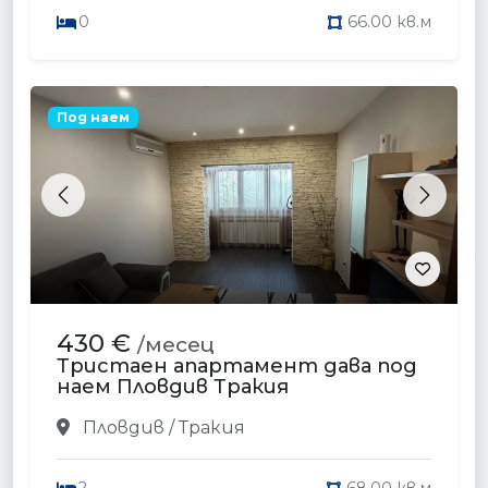
0
66.00 кв.м
Под наем
Previous
Next
430 €
/месец
Тристаен апартамент дава под
наем Пловдив Тракия
Пловдив / Тракия