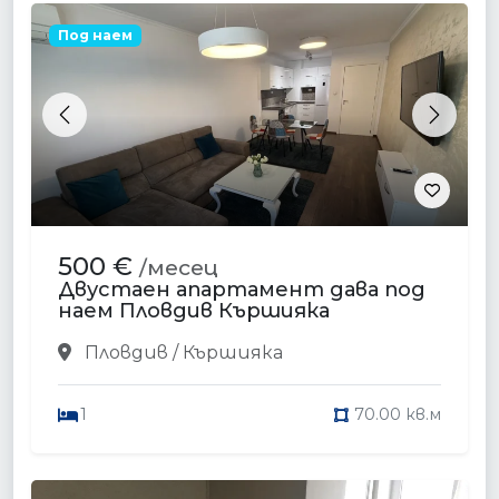
Под наем
Previous
Next
500 €
/месец
Двустаен апартамент дава под
наем Пловдив Кършияка
Пловдив / Кършияка
1
70.00 кв.м