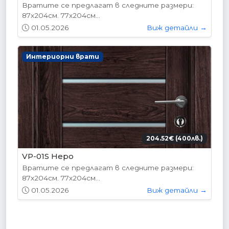
Вратите се предлагат в следните размери:
87х204см. 77х204см...
01.05.2026
Виж детайли →
Интериорни врати
204.52€ (400лв.)
VP-01S Hepo
Вратите се предлагат в следните размери:
87х204см. 77х204см...
01.05.2026
Виж детайли →