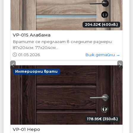
204.52€ (400лв.)
VP-01S Алабама
Вратите се предлагат в следните размери:
87х204см. 77х204см...
01.05.2026
Виж детайли →
Previous
Next
Интериорни врати
178.95€ (350лв.)
VP-01 Hepo