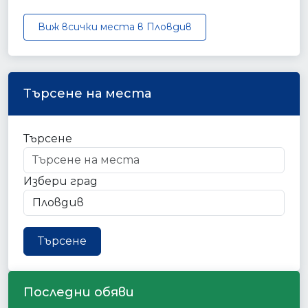
Виж всички места в Пловдив
Търсене на места
Търсене
Избери град
Търсене
Последни обяви