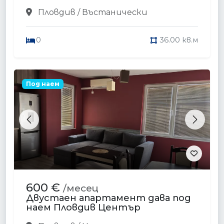
Пловдив / Въстанически
0
36.00 кв.м
Под наем
Previous
Next
600 €
/месец
Двустаен апартамент дава под
наем Пловдив Център