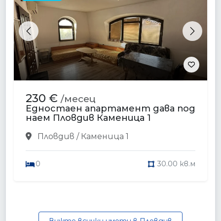
Previous
Next
230 €
/месец
Едностаен апартамент дава под
наем Пловдив Каменица 1
Пловдив / Каменица 1
0
30.00 кв.м