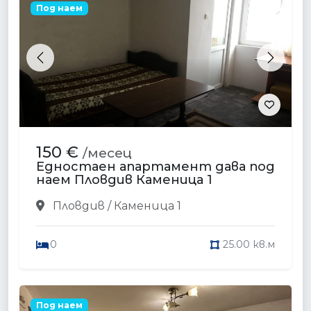
Под наем
Previous
Next
150 €
/месец
Едностаен апартамент дава под
наем Пловдив Каменица 1
Пловдив / Каменица 1
0
25.00 кв.м
Под наем