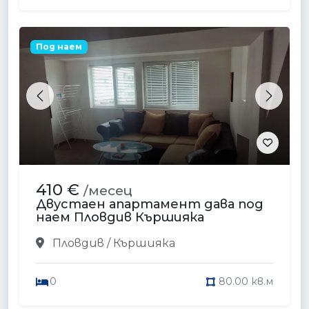
Под наем
Previous
Next
410 €
/месец
Двустаен апартамент дава под
наем Пловдив Кършияка
Пловдив / Кършияка
0
80.00 кв.м