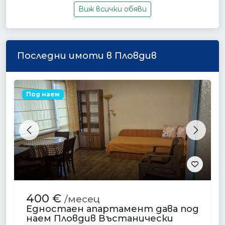
Виж всички обяви
Последни имоти в Пловдив
Под наем
Previous
Next
400 €
/месец
Едностаен апартамент дава под
наем Пловдив Въстанически