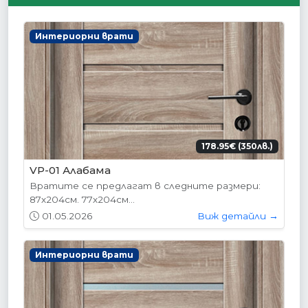
Интериорни врати
178.95€ (350лв.)
VP-01 Алабама
Вратите се предлагат в следните размери:
87х204см. 77х204см...
01.05.2026
Виж детайли →
Интериорни врати