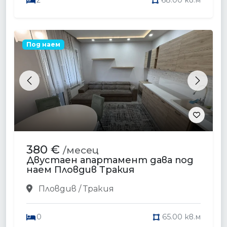
2
68.00 кв.м
Под наем
Previous
Next
380 €
/месец
Двустаен апартамент дава под
наем Пловдив Тракия
Пловдив / Тракия
0
65.00 кв.м