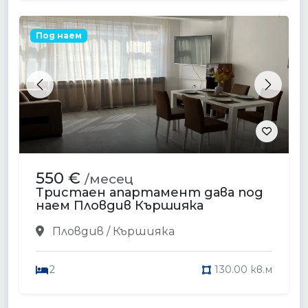
Под наем
Previous
Next
550 €
/месец
Тристаен апартамент дава под
наем Пловдив Кършияка
Пловдив / Кършияка
2
130.00 кв.м