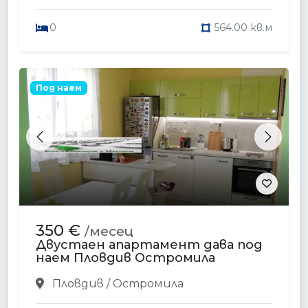
0
564.00 кв.м
Под наем
Previous
Next
350 €
/месец
Двустаен апартамент дава под
наем Пловдив Остромила
Пловдив / Остромила