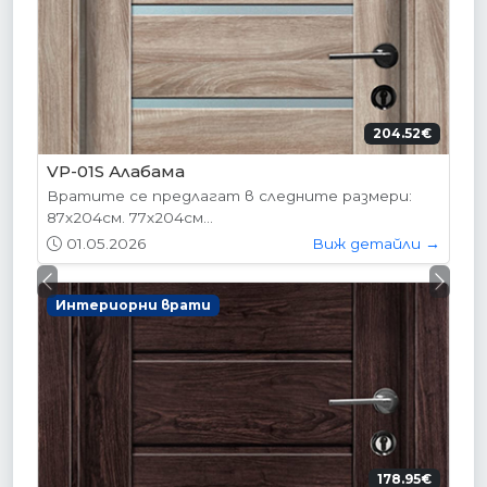
204.52€
VP-01S Алабама
Вратите се предлагат в следните размери:
87х204см. 77х204см...
01.05.2026
Виж детайли →
Previous
Next
Интериорни врати
178.95€