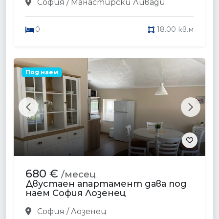
София / Манастирски Ливади
0
18.00 кв.м
Под наем
Previous
Next
680 €
/месец
Двустаен апартамент дава под
наем София Лозенец
София / Лозенец