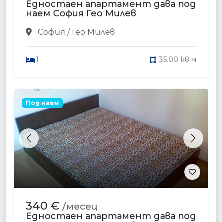
Едностаен апартамент дава под
наем София Гео Милев
София / Гео Милев
1
35.00 кв.м
Под наем
Previous
Next
340 €
/месец
Едностаен апартамент дава под