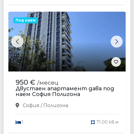
Под наем
Previous
Next
950 €
/месец
Двустаен апартамент дава под
наем София Полигона
София / Полигона
1
71.00 кв.м