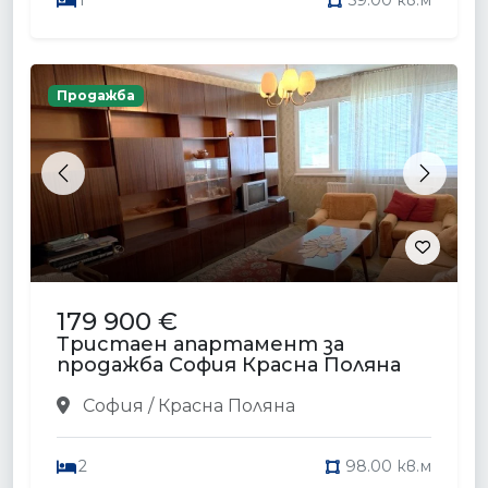
1
59.00 кв.м
Продажба
Previous
Next
179 900 €
Тристаен апартамент за
продажба София Красна Поляна
София / Красна Поляна
2
98.00 кв.м