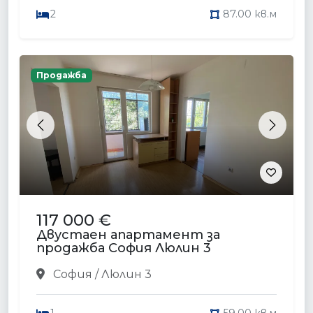
2
87.00 кв.м
Продажба
Previous
Next
117 000 €
Двустаен апартамент за
продажба София Люлин 3
София / Люлин 3