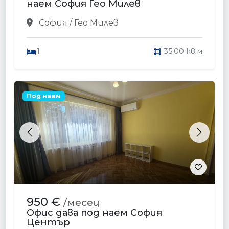
наем София Гео Милев
София / Гео Милев
1
35.00 кв.м
Под наем
Previous
Next
950 €
/месец
Офис дава под наем София
Център