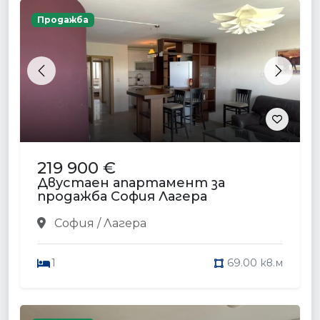
Продажба
Previous
Next
219 900 €
Двустаен апартамент за
продажба София Лагера
София / Лагера
1
69.00 кв.м