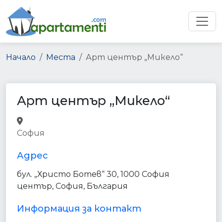
Начало
Места
Арт център „Микело“
Арт център „Микело“
painter
store
point_of_interest
София
establishment
Адрес
бул. „Христо Ботев“ 30, 1000 София
център, София, България
Информация за контакт