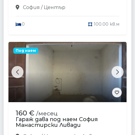
София / Център
0
100.00 кв.м
Под наем
Previous
Next
160 €
/месец
Гараж дава под наем София
Манастирски Ливади