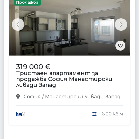
Продажба
Previous
Next
319 000 €
Тристаен апартамент за
продажба София Манастирски
ливади Запад
София / Манастирски ливади Запад
2
116.00 кв.м