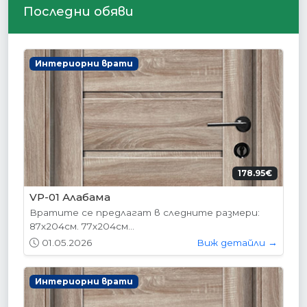
Последни обяви
Интериорни врати
178.95€
VP-01 Алабама
Вратите се предлагат в следните размери:
87х204см. 77х204см...
01.05.2026
Виж детайли →
Интериорни врати