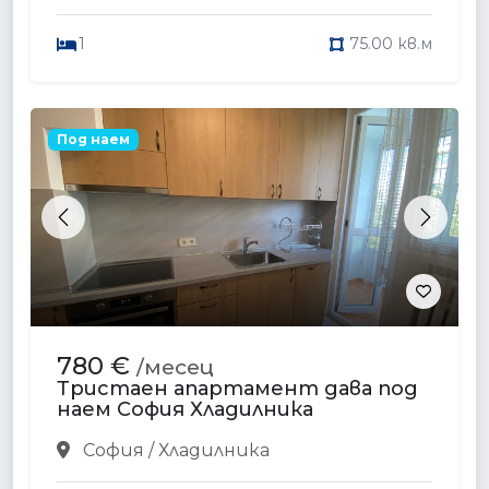
1
75.00 кв.м
Под наем
Previous
Next
780 €
/месец
Тристаен апартамент дава под
наем София Хладилника
София / Хладилника