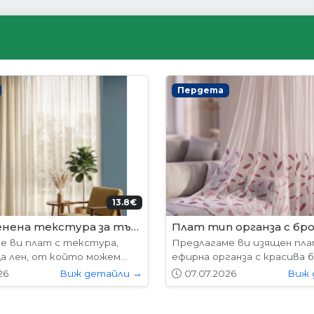
Интериорни врати
65€
178.95€ (350лв.)
Слънчев бряг Апарт Хотел Елит – затворен комплекс с охрана
VP-01 Алабама
ен комплекс,
Вратите се предлагат в следните
ка с деца и
размери: 87х204см. 77х204см...
Виж детайли →
01.05.2026
Виж детайли 