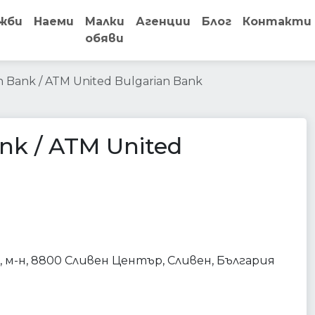
жби
Наеми
Малки
Агенции
Блог
Контакти
обяви
n Bank / ATM United Bulgarian Bank
nk / ATM United
ment
 м-н, 8800 Сливен Център, Сливен, България