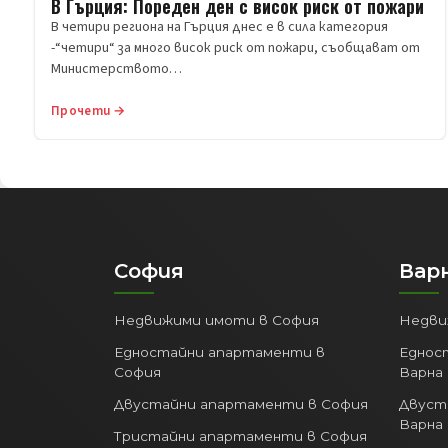
В Гърция: Пореден ден с висок риск от пожари
В четири региона на Гърция днес е в сила категория
-“четири“ за много висок риск от пожари, съобщават от
Министерството…
Прочети →
София
Вар
Недвижими имоти в София
Недви
Едностайни апартаменти в
Еднос
София
Варна
Двустайни апартаменти в София
Двуст
Варна
Тристайни апартаменти в София