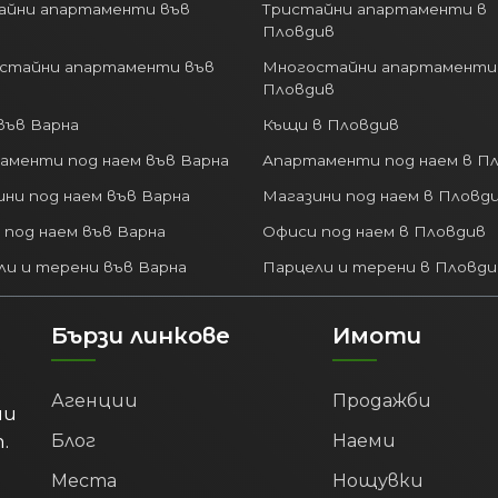
айни апартаменти във
Тристайни апартаменти в
Пловдив
стайни апартаменти във
Многостайни апартаменти
Пловдив
във Варна
Къщи в Пловдив
аменти под наем във Варна
Апартаменти под наем в П
ни под наем във Варна
Магазини под наем в Пловд
 под наем във Варна
Офиси под наем в Пловдив
ли и терени във Варна
Парцели и терени в Пловди
Бързи линкове
Имоти
Агенции
Продажби
ми
.
Блог
Наеми
Места
Нощувки