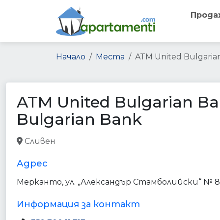
Прода
Начало
Места
ATM United Bulgaria
ATM United Bulgarian Ba
Bulgarian Bank
Сливен
atm
finance
point_of_interest
establish
Адрес
Мерканто, ул. „Александър Стамболийски“ № 8,
Информация за контакт