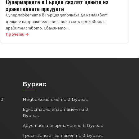
Супермарките в Гърция свалят цените на
хранителните продукти
Супермаркетите в Гърция започнаха да намаляват
цените на хранителните стоки след преговори с
правителството. Свалянето…
Прочети →
Бургас
ив
Недвижими имоти в Бургас
Едностайни апартаменти в
Бургас
Двустайни апартаменти в Бургас
Тристайни апартаменти в Бургас