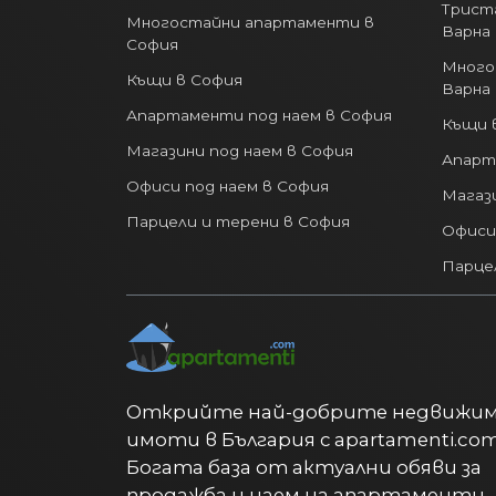
Трист
Многостайни апартаменти в
Варна
София
Много
Къщи в София
Варна
Апартаменти под наем в София
Къщи 
Магазини под наем в София
Апарт
Офиси под наем в София
Магази
Парцели и терени в София
Офиси
Парце
Открийте най-добрите недвижи
имоти в България с apartamenti.com
Богата база от актуални обяви за
продажба и наем на апартаменти,