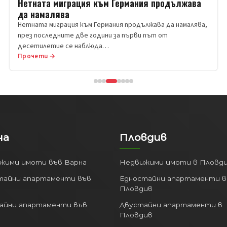
Нетната миграция към Германия продължава
да намалява
Нетната миграция към Германия продължава да намалява,
през последните две години за първи път от
десетилетие се наблюда…
Прочети →
на
Пловдив
жими имоти във Варна
Недвижими имоти в Пловд
тайни апартаменти във
Едностайни апартаменти в
Пловдив
айни апартаменти във
Двустайни апартаменти в
Пловдив