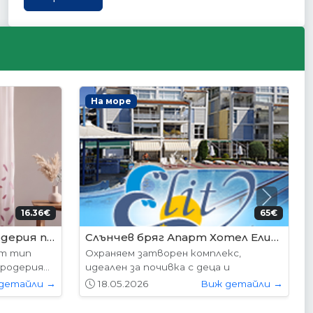
Интериорни врати
Next
95€ (350лв.)
204.52€ (400лв.)
VP-01S Hepo
следните
Вратите се предлагат в следните
...
размери: 87х204см. 77х204см...
детайли →
01.05.2026
Виж детайли →