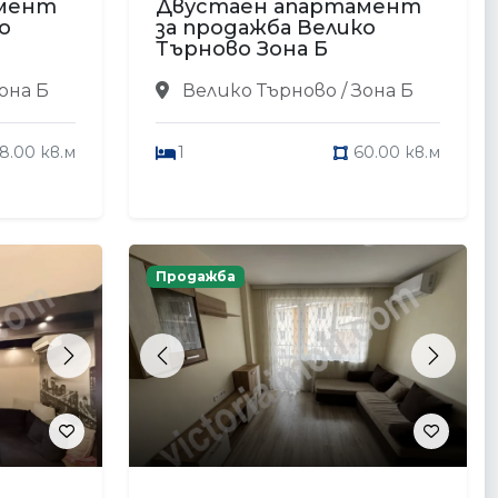
амент
Двустаен апартамент
о
за продажба Велико
Търново Зона Б
она Б
Велико Търново / Зона Б
8.00 кв.м
1
60.00 кв.м
Продажба
Next
Previous
Next