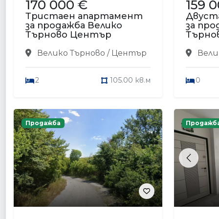
170 000 €
159 
Тристаен апартамент
Двуст
за продажба Велико
за про
Търново Център
Търно
Велико Търново / Център
Вели
2
105.00 кв.м
0
Продажба
Продажб
Previou