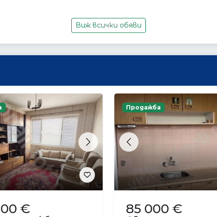
Виж всички обяви
а
Продажба
s
Next
Previous
000 €
85 000 €