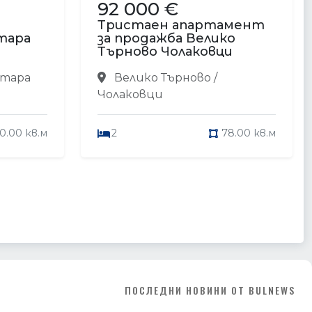
92 000 €
Тристаен апартамент
тара
за продажба Велико
Търново Чолаковци
Стара
Велико Търново /
Чолаковци
0.00 кв.м
2
78.00 кв.м
ПОСЛЕДНИ НОВИНИ ОТ BULNEWS