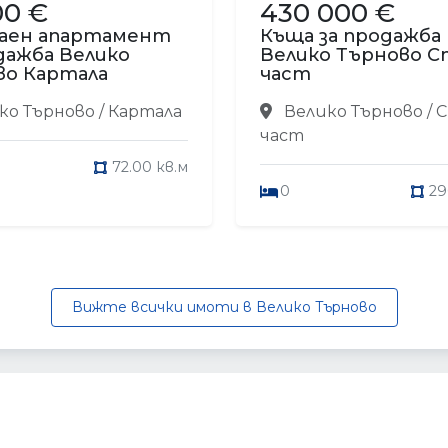
00 €
430 000 €
аен апартамент
Къща за продажба
дажба Велико
Велико Търново С
во Картала
част
о Търново / Картала
Велико Търново / 
част
72.00 кв.м
0
29
Вижте всички имоти в Велико Търново