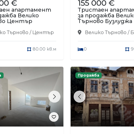
000 €
155 000 €
аен апартамент
Тристаен апарт
дажба Велико
за продажба Велик
во Център
Търново Бузлуджа
ко Търново / Център
Велико Търново / 
80.00 кв.м
0
9
а
Продажба
s
Next
Previous