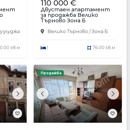
110 000 €
амент
Двустаен апартамент
о
за продажба Велико
Търново Зона Б
Бузлуджа
Велико Търново / Зона Б
0.00 кв.м
1
76.00 кв.м
Продажба
Next
Previous
Next