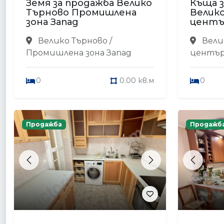
Земя за продажба Велико
Къща з
Търново Промишлена
Велик
зона Запад
цент
Велико Търново /
Вели
Промишлена зона Запад
центъ
0
0.00 кв.м
0
Продажба
Продажб
Previous
Next
Previou