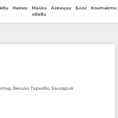
жби
Наеми
Малки
Агенции
Блог
Контакти
обяви
establishment
ентър, Велико Търново, България