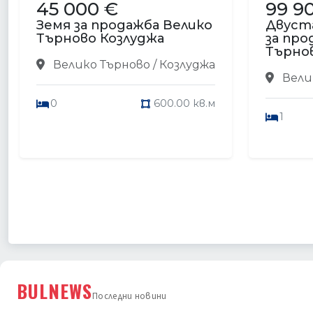
45 000 €
99 9
Земя за продажба Велико
Двуст
Търново Козлуджа
за про
Търно
Велико Търново / Козлуджа
Велик
0
600.00 кв.м
1
BULNEWS
Последни новини