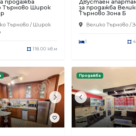
а продажба
Двустаен апарт
о Търново Широк
за продажба Велик
ър
Търново Зона Б
ко Търново / Широк
Велико Търново / З
р
1
4
118.00 кв.м
а
Продажба
s
Next
Previous