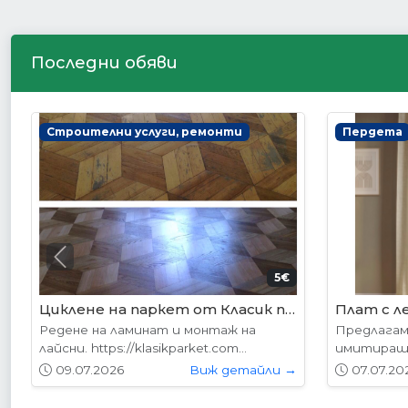
Последни обяви
Интериорни врати
Интериор
Previous
178.95€ (350лв.)
VP-01 Алабама
VP-01S А
Вратите се предлагат в следните
Вратите с
размери: 87х204см. 77х204см...
размери: 8
01.05.2026
Виж детайли →
01.05.20