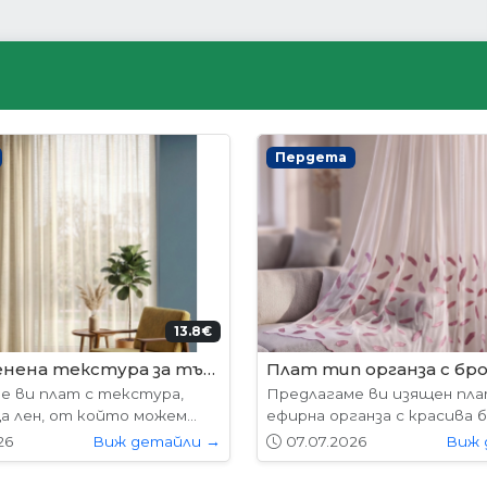
ни врати
Интериорни врати
204.52€ (400лв.)
178.
лабама
VP-01 Hepo
е предлагат в следните
Вратите се предлагат в 
7х204см. 77х204см...
размери: 87х204см. 77х204см
26
Виж детайли →
01.05.2026
Виж 