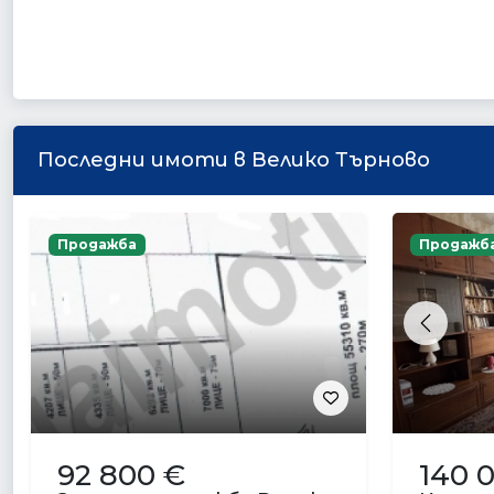
Последни имоти в Велико Търново
Продажба
Продажб
Previou
92 800 €
140 