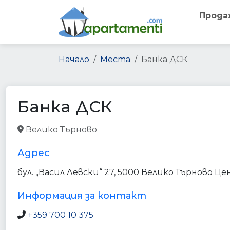
Прода
Начало
Места
Банка ДСК
Банка ДСК
Велико Търново
bank
finance
point_of_interest
Адрес
бул. „Васил Левски“ 27, 5000 Велико Търново Ц
Информация за контакт
+359 700 10 375