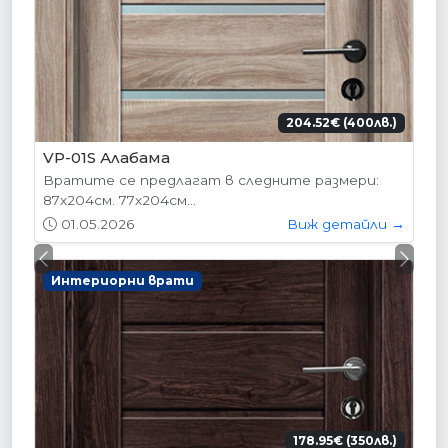
204.52€ (400лв.)
VP-01S Алабама
Вратите се предлагат в следните размери:
87х204см. 77х204см...
01.05.2026
Виж детайли →
Previous
Next
Интериорни врати
178.95€ (350лв.)