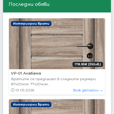
Последни обяви
Интериорни врати
178.95€ (350лв.)
VP-01 Алабама
Вратите се предлагат в следните размери:
87х204см. 77х204см...
01.05.2026
Виж детайли →
Интериорни врати