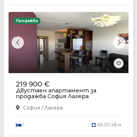
Продажба
Previous
Next
219 900 €
Двустаен апартамент за
продажба София Лагера
София / Лагера
1
69.00 кв.м