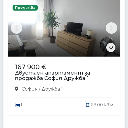
Продажба
Previous
Next
167 900 €
Двустаен апартамент за
продажба София Дружба 1
София / Дружба 1
1
68.00 кв.м