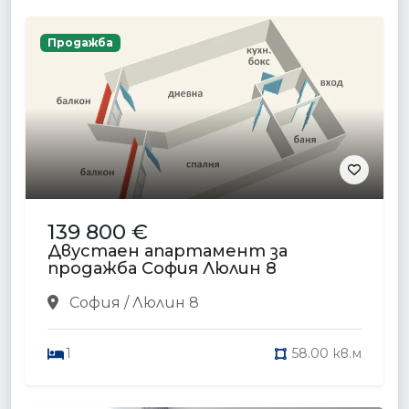
Продажба
139 800 €
Двустаен апартамент за
продажба София Люлин 8
София / Люлин 8
1
58.00 кв.м