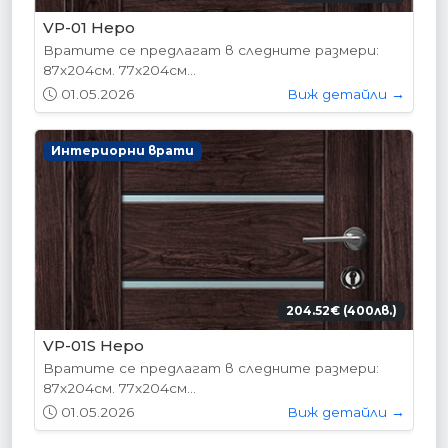
VP-01 Hepo
Вратите се предлагат в следните размери:
87х204см. 77х204см...
01.05.2026
Виж детайли →
Интериорни врати
204.52€ (400лв.)
VP-01S Hepo
Вратите се предлагат в следните размери:
87х204см. 77х204см...
01.05.2026
Виж детайли →