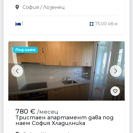
София / Лозенец
1
75.00 кв.м
Под наем
Previous
Next
780 €
/месец
Тристаен апартамент дава под
наем София Хладилника