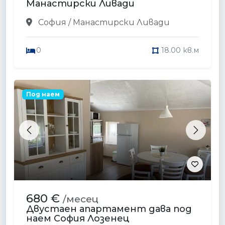
Манастирски Ливади
София / Манастирски Ливади
0
18.00 кв.м
Под наем
Previous
Next
680 €
/месец
Двустаен апартамент дава под
наем София Лозенец