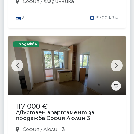
София / Хладилника
2
87.00 кв.м
Продажба
Previous
Next
117 000 €
Двустаен апартамент за
продажба София Люлин 3
София / Люлин 3