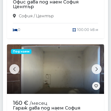
Офис дава под наем София
Център
София / Център
0
100.00 кв.м
Под наем
Previous
Next
160 €
/месец
Гараж дава под наем София