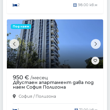
2
98.00 кв.м
Под наем
Previous
Next
950 €
/месец
Двустаен апартамент дава под
наем София Полигона
София / Полигона