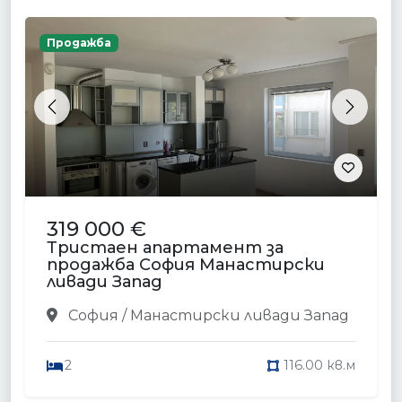
Продажба
Previous
Next
319 000 €
Тристаен апартамент за
продажба София Манастирски
ливади Запад
София / Манастирски ливади Запад
2
116.00 кв.м