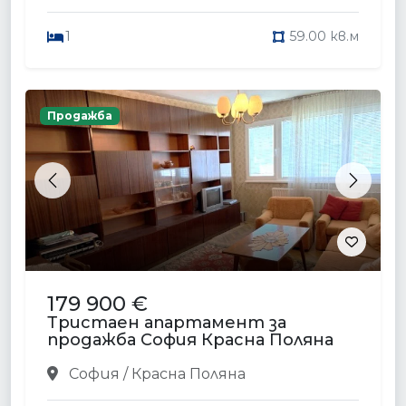
1
59.00 кв.м
Продажба
Previous
Next
179 900 €
Тристаен апартамент за
продажба София Красна Поляна
София / Красна Поляна