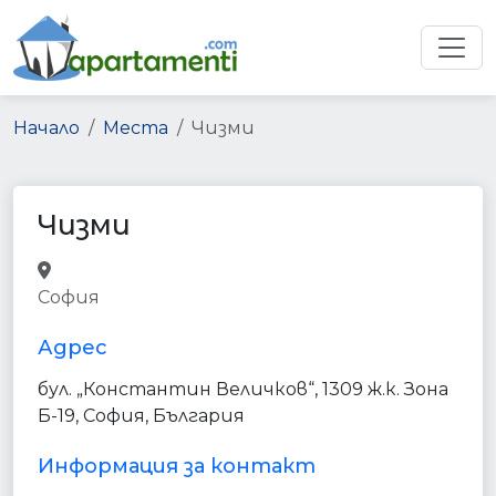
Начало
Места
Чизми
Чизми
shoe_store
clothing_store
store
София
point_of_interest
establishment
Адрес
бул. „Константин Величков“, 1309 ж.к. Зона
Б-19, София, България
Информация за контакт