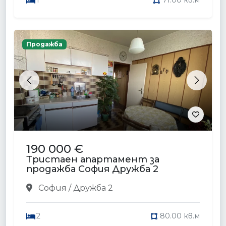
1
71.00 кв.м
Продажба
Previous
Next
190 000 €
Тристаен апартамент за
продажба София Дружба 2
София / Дружба 2
2
80.00 кв.м