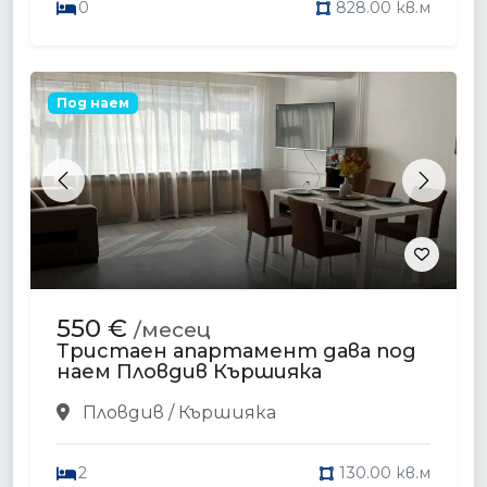
0
828.00 кв.м
Под наем
Previous
Next
550 €
/месец
Тристаен апартамент дава под
наем Пловдив Кършияка
Пловдив / Кършияка
2
130.00 кв.м