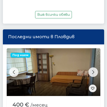
Виж всички обяви
Последни имоти в Пловдив
Под наем
Previous
Next
400 €
/месец