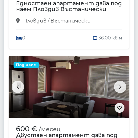
Едностаен апартамент дава под
наем Пловдив Въстанически
Пловдив / Въстанически
0
36.00 кв.м
Под наем
Previous
Next
600 €
/месец
Двустаен апартамент дава под