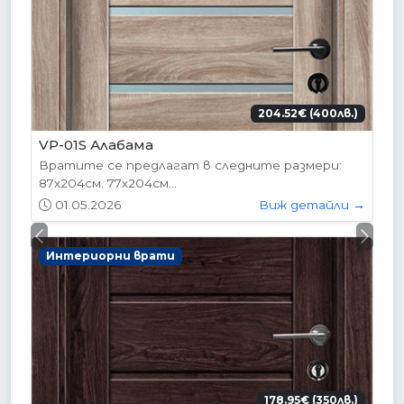
204.52€ (400лв.)
VP-01S Алабама
Вратите се предлагат в следните размери:
87х204см. 77х204см...
01.05.2026
Виж детайли →
Previous
Next
Интериорни врати
178.95€ (350лв.)