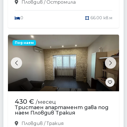
Пловдив / Остромила
0
66.00 кв.м
Под наем
Previous
Next
430 €
/месец
Тристаен апартамент дава под
наем Пловдив Тракия
Пловдив / Тракия