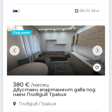
2
68.00 кв.м
Под наем
Previous
Next
380 €
/месец
Двустаен апартамент дава под
наем Пловдив Тракия
Пловдив / Тракия