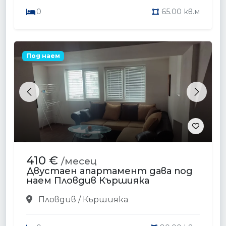
0
65.00 кв.м
Под наем
Previous
Next
410 €
/месец
Двустаен апартамент дава под
наем Пловдив Кършияка
Пловдив / Кършияка