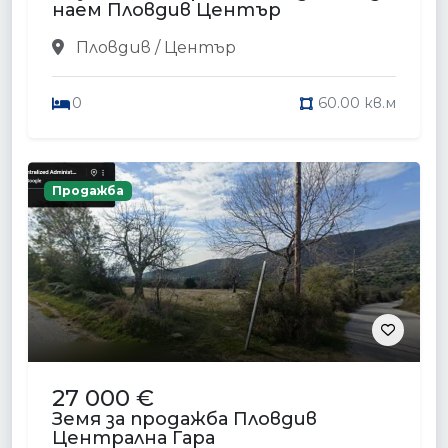
наем Пловдив Център
Пловдив / Център
0
60.00 кв.м
Продажба
27 000 €
Земя за продажба Пловдив
Централна Гара