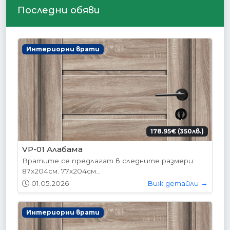
Последни обяви
Интериорни врати
178.95€ (350лв.)
VP-01 Алабама
Вратите се предлагат в следните размери:
87х204см. 77х204см...
01.05.2026
Виж детайли →
Интериорни врати