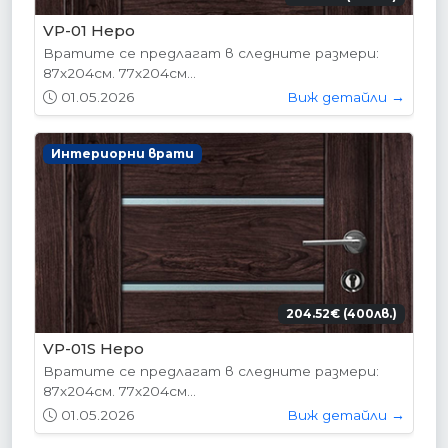
VP-01 Hepo
Вратите се предлагат в следните размери:
87х204см. 77х204см...
01.05.2026
Виж детайли →
Интериорни врати
204.52€ (400лв.)
VP-01S Hepo
Вратите се предлагат в следните размери:
87х204см. 77х204см...
01.05.2026
Виж детайли →