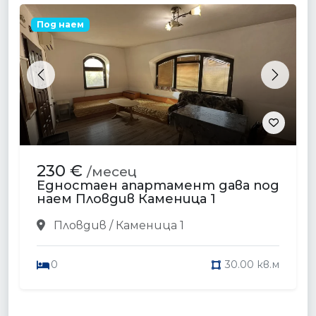
Под наем
Previous
Next
230 €
/месец
Едностаен апартамент дава под
наем Пловдив Каменица 1
Пловдив / Каменица 1
0
30.00 кв.м