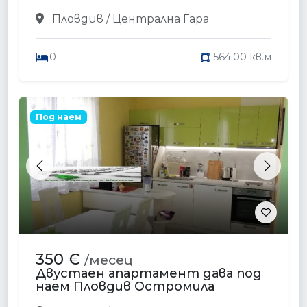
Пловдив / Централна Гара
0
564.00 кв.м
Под наем
Previous
Next
350 €
/месец
Двустаен апартамент дава под
наем Пловдив Остромила