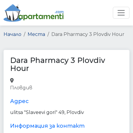
Начало
Места
Dara Pharmacy 3 Plovdiv Hour
Dara Pharmacy 3 Plovdiv
Hour
pharmacy
health
point_of_interest
Пловдив
store
establishment
Адрес
ulitsa "Slaveevi gori" 49, Plovdiv
Информация за контакт