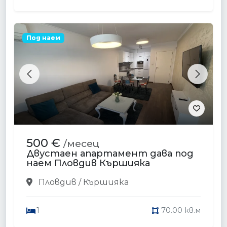
Под наем
Previous
Next
500 €
/месец
Двустаен апартамент дава под
наем Пловдив Кършияка
Пловдив / Кършияка
1
70.00 кв.м