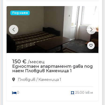
Под наем
Previous
Next
150 €
/месец
Едностаен апартамент дава под
наем Пловдив Каменица 1
Пловдив / Каменица 1
0
25.00 кв.м