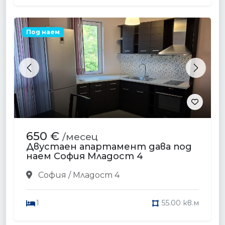
Под наем
Previous
Next
650 €
/месец
Двустаен апартамент дава под
наем София Младост 4
София / Младост 4
1
55.00 кв.м