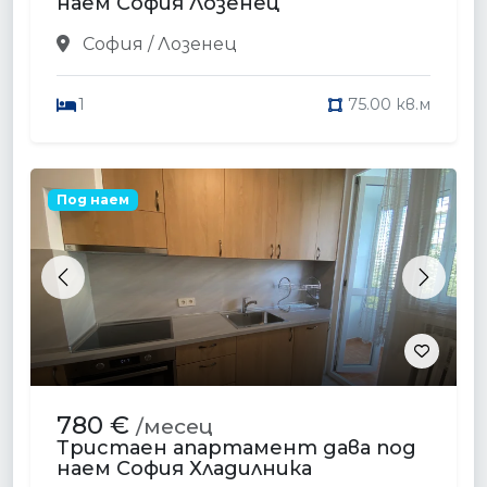
наем София Лозенец
София / Лозенец
1
75.00 кв.м
Под наем
Previous
Next
780 €
/месец
Тристаен апартамент дава под
наем София Хладилника