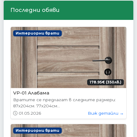
Последни обяви
Интериорни врати
178.95€ (350лв.)
VP-01 Алабама
Вратите се предлагат в следните размери:
87х204см. 77х204см...
01.05.2026
Виж детайли →
Интериорни врати