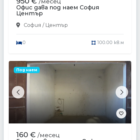
950 €
/месец
Офис дава под наем София
Център
София / Център
0
100.00 кв.м
Под наем
Previous
Next
160 €
/месец