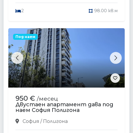
2
98.00 кв.м
Под наем
Previous
Next
950 €
/месец
Двустаен апартамент дава под
наем София Полигона
София / Полигона