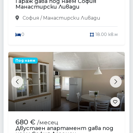
Гараж дава под наем София
Манастирски Ливади
София / Манастирски Ливади
0
18.00 кв.м
Под наем
Previous
Next
680 €
/месец
Двустаен апартамент дава под