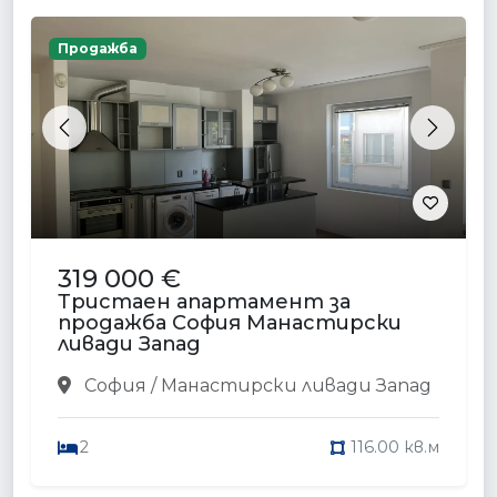
Продажба
Previous
Next
319 000 €
Тристаен апартамент за
продажба София Манастирски
ливади Запад
София / Манастирски ливади Запад
2
116.00 кв.м