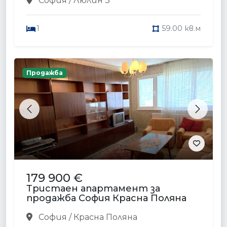
София / Люлин 3
1
59.00 кв.м
Продажба
Previous
Next
179 900 €
Тристаен апартамент за
продажба София Красна Поляна
София / Красна Поляна