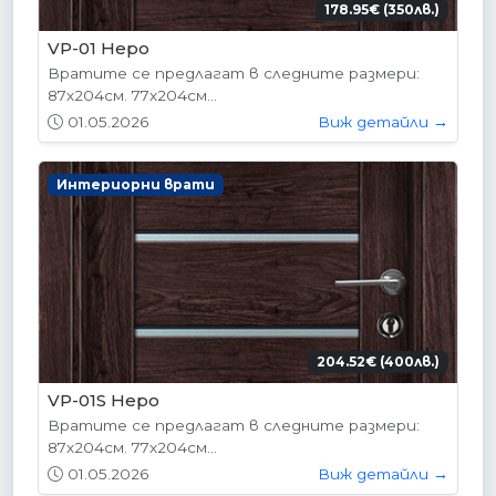
178.95€ (350лв.)
VP-01 Hepo
Вратите се предлагат в следните размери:
87х204см. 77х204см...
01.05.2026
Виж детайли →
Интериорни врати
204.52€ (400лв.)
VP-01S Hepo
Вратите се предлагат в следните размери:
87х204см. 77х204см...
01.05.2026
Виж детайли →