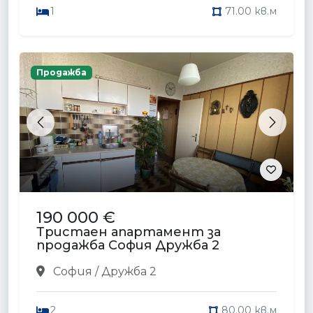
1
71.00 кв.м
Продажба
Previous
Next
190 000 €
Тристаен апартамент за
продажба София Дружба 2
София / Дружба 2
2
80.00 кв.м