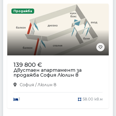
Продажба
139 800 €
Двустаен апартамент за
продажба София Люлин 8
София / Люлин 8
1
58.00 кв.м