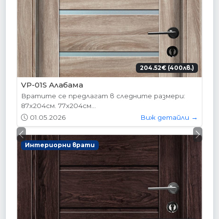
204.52€ (400лв.)
VP-01S Алабама
Вратите се предлагат в следните размери:
87х204см. 77х204см...
01.05.2026
Виж детайли →
Previous
Next
Интериорни врати