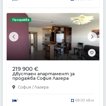
Продажба
Previous
Next
219 900 €
Двустаен апартамент за
продажба София Лагера
София / Лагера
1
69.00 кв.м