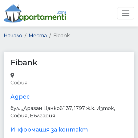
Начало
Места
Fibank
Fibank
bank
finance
point_of_interest
София
establishment
Адрес
бул. „Драган Цанков“ 37, 1797 ж.к. Изток,
София, България
Информация за контакт