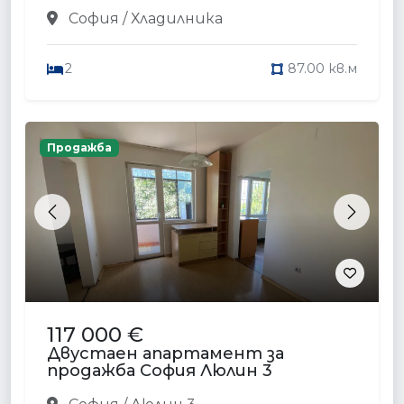
София / Хладилника
2
87.00 кв.м
Продажба
Previous
Next
117 000 €
Двустаен апартамент за
продажба София Люлин 3