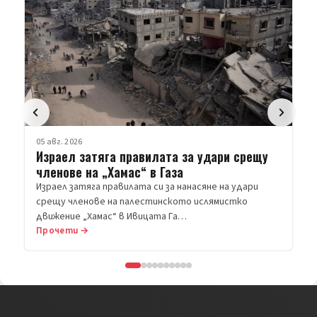
05 авг. 2026
Израел затяга правилата за удари срещу
членове на „Хамас“ в Газа
Израел затяга правилата си за нанасяне на удари
срещу членове на палестинското ислямистко
движение „Хамас“ в Ивицата Га…
Прочети →