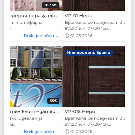
178.95€ (350лв.)
VP-01 Hepo
Вратите се предлагат в следните размери:
87х204см. 77х204см...
01.05.2026
Виж детайли →
Интериорни врати
204.52€ (400лв.)
VP-01S Hepo
Вратите се предлагат в следните размери:
87х204см. 77х204см...
01.05.2026
Виж детайли →