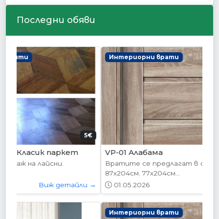
Последни обяви
Интериорни врати
178.95€ (350лв.)
VP-01 Алабама
Вратите се предлагат в следните размери:
87х204см. 77х204см...
01.05.2026
Виж детайли →
Интериорни врати