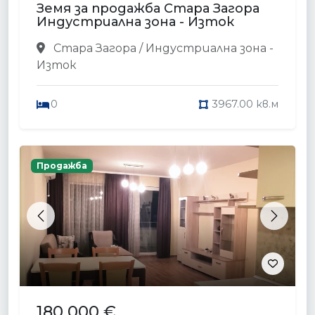
Земя за продажба Стара Загора
Индустриална зона - Изток
Стара Загора / Индустриална зона -
Изток
0
3967.00 кв.м
Продажба
Previous
Next
180 000 €