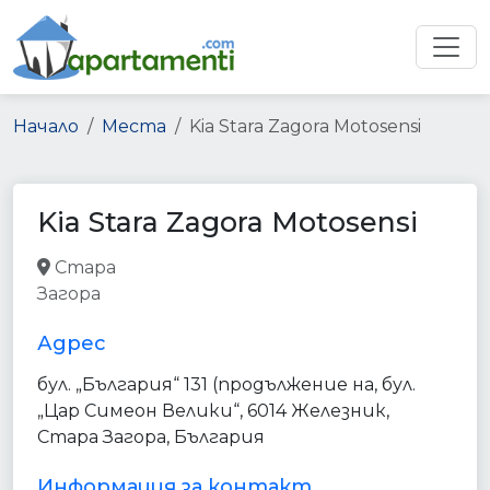
Начало
Места
Kia Stara Zagora Motosensi
Kia Stara Zagora Motosensi
Стара
car_dealer
store
point_of_interest
Загора
establishment
Адрес
бул. „България“ 131 (продължение на, бул.
„Цар Симеон Велики“, 6014 Железник,
Стара Загора, България
Информация за контакт