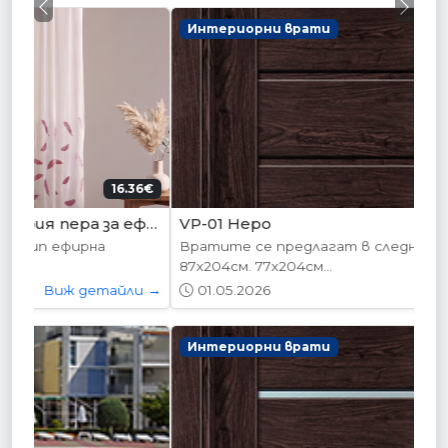
Previous
Next
Интериорни врати
178.95€ (350лв.)
VP-01 Hepo
Вратите се предлагат в следните размери:
87х204см. 77х204см...
01.05.2026
Виж детайли →
Интериорни врати