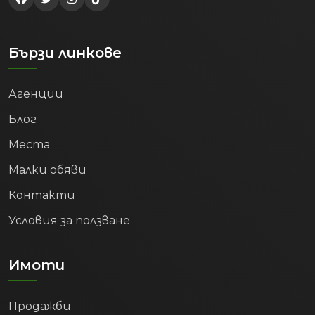
Открийте най-добрите недвижими имоти
в България с apartamenti.com. Богата база от
актуални обяви за продажба и наем на
апартаменти, къщи и парцели.
Бързи линкове
Агенции
Блог
Места