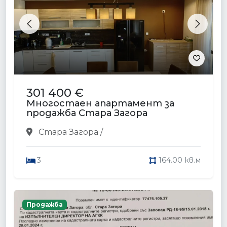
Previous
Next
301 400 €
Многостаен апартамент за
продажба Стара Загора
Стара Загора /
3
164.00 кв.м
Продажба