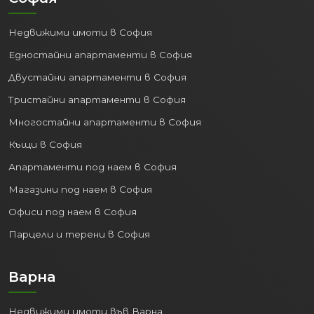
срещу членове на палестинското ислямистко
движение „Хамас“ в Ивицата Га…
Прочети →
София
Недвижими имоти в София
Едностайни апартаменти в София
Двустайни апартаменти в София
Тристайни апартаменти в София
Многостайни апартаменти в София
Къщи в София