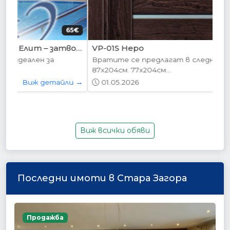
204.52€ (400лв.)
VP-01S Hepo
Вратите се предлагат в следните размери:
87х204см. 77х204см...
01.05.2026
Виж детайли →
Виж всички обяви
Последни имоти в Стара Загора
Продажба