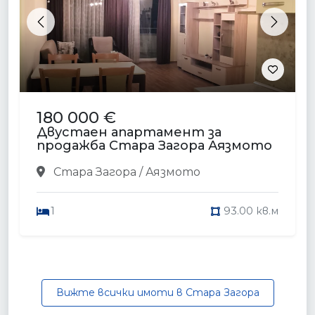
Previous
Next
180 000 €
Двустаен апартамент за
продажба Стара Загора Аязмото
Стара Загора / Аязмото
1
93.00 кв.м
Вижте всички имоти в Стара Загора