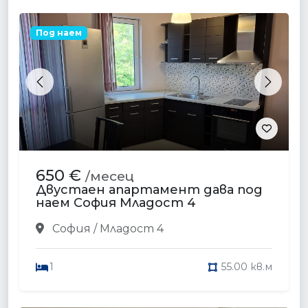
Под наем
Previous
Next
650 €
/месец
Двустаен апартамент дава под
наем София Младост 4
София / Младост 4
1
55.00 кв.м