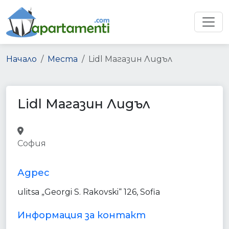
Начало
Места
Lidl Магазин Лидъл
Lidl Магазин Лидъл
supermarket
grocery_or_supermarket
food
point_of_interest
store
София
establishment
Адрес
ulitsa „Georgi S. Rakovski“ 126, Sofia
Информация за контакт