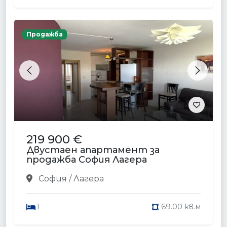
Продажба
Previous
Next
219 900 €
Двустаен апартамент за
продажба София Лагера
София / Лагера
1
69.00 кв.м