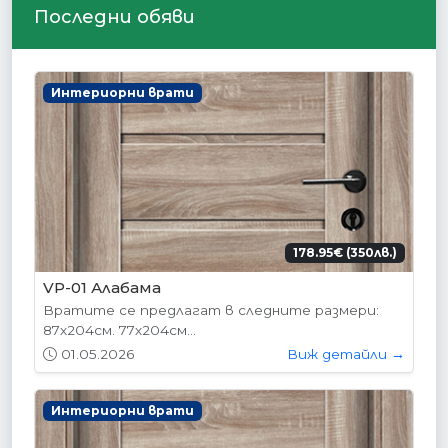
Последни обяви
Интериорни врати
178.95€ (350лв.)
VP-01 Алабама
Вратите се предлагат в следните размери:
87х204см. 77х204см...
01.05.2026
Виж детайли →
Интериорни врати