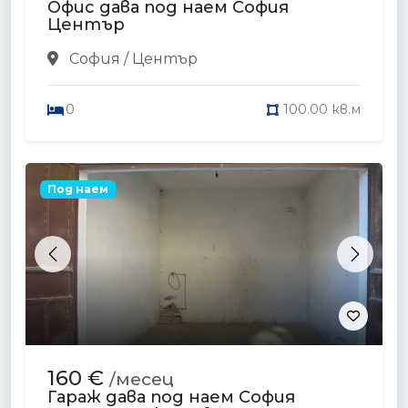
Офис дава под наем София
Център
София / Център
0
100.00 кв.м
Под наем
Previous
Next
160 €
/месец
Гараж дава под наем София