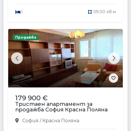
1
59.00 кв.м
Продажба
Previous
Next
179 900 €
Тристаен апартамент за
продажба София Красна Поляна
София / Красна Поляна