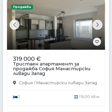
Продажба
Previous
Next
319 000 €
Тристаен апартамент за
продажба София Манастирски
ливади Запад
София / Манастирски ливади Запад
2
116.00 кв.м