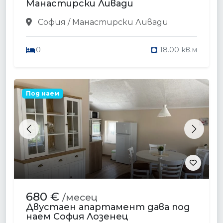
Манастирски Ливади
София / Манастирски Ливади
0
18.00 кв.м
Под наем
Previous
Next
680 €
/месец
Двустаен апартамент дава под
наем София Лозенец