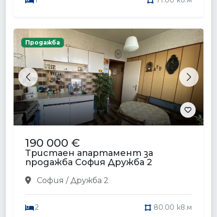
1
71.00 кв.м
Продажба
Previous
Next
190 000 €
Тристаен апартамент за
продажба София Дружба 2
София / Дружба 2
2
80.00 кв.м