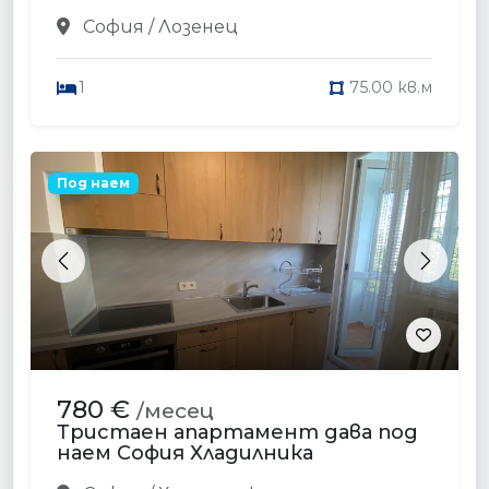
София / Лозенец
1
75.00 кв.м
Под наем
Previous
Next
780 €
/месец
Тристаен апартамент дава под
наем София Хладилника