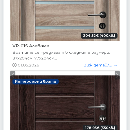
204.52€ (400лв.)
VP-01S Алабама
Вратите се предлагат в следните размери:
87х204см. 77х204см...
01.05.2026
Виж детайли →
Previous
Next
Интериорни врати
178.95€ (350лв.)