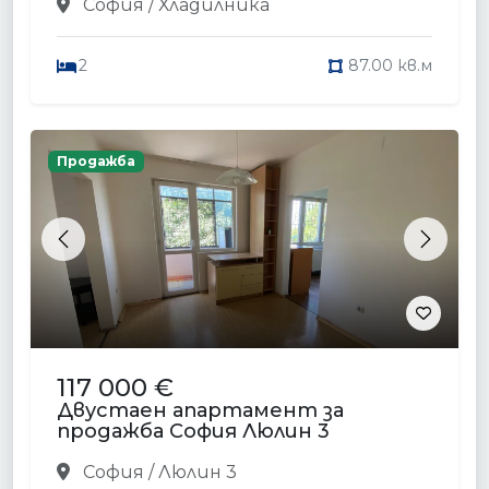
София / Хладилника
2
87.00 кв.м
Продажба
Previous
Next
117 000 €
Двустаен апартамент за
продажба София Люлин 3
София / Люлин 3