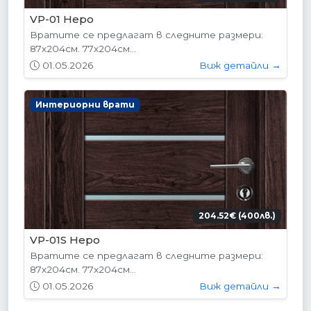
VP-01 Hepo
Вратите се предлагат в следните размери:
87х204см. 77х204см...
01.05.2026
Виж детайли →
Интериорни врати
204.52€ (400лв.)
VP-01S Hepo
Вратите се предлагат в следните размери:
87х204см. 77х204см...
01.05.2026
Виж детайли →