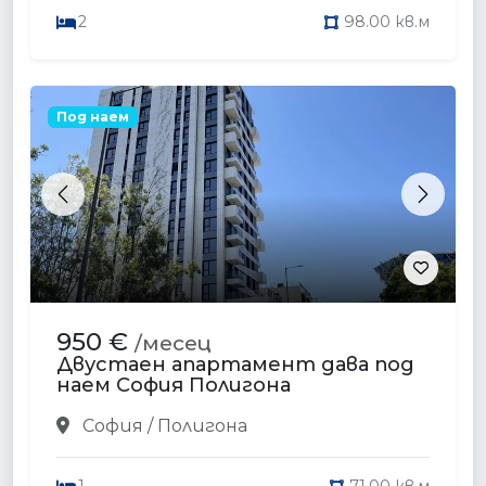
2
98.00 кв.м
Под наем
Previous
Next
950 €
/месец
Двустаен апартамент дава под
наем София Полигона
София / Полигона