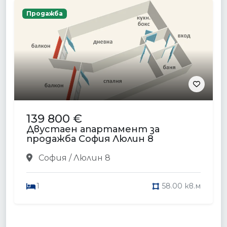
Продажба
139 800 €
Двустаен апартамент за
продажба София Люлин 8
София / Люлин 8
1
58.00 кв.м