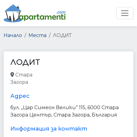
Начало
Места
ЛОДИТ
ЛОДИТ
Стара
accounting
finance
Загора
point_of_interest
establishment
Адрес
бул. „Цар Симеон Велики“ 115, 6000 Стара
Загора Център, Стара Загора, България
Информация за контакт