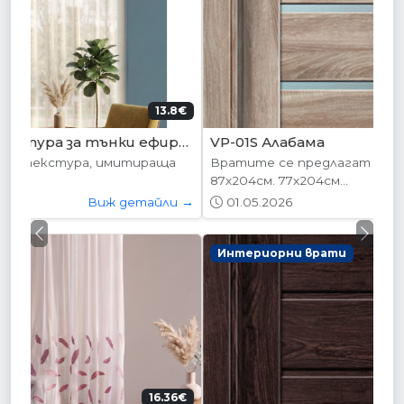
204.52€
VP-01S Алабама
Вратите се предлагат в следните размери:
87х204см. 77х204см...
01.05.2026
Виж детайли →
Previous
Next
Интериорни врати
178.95€