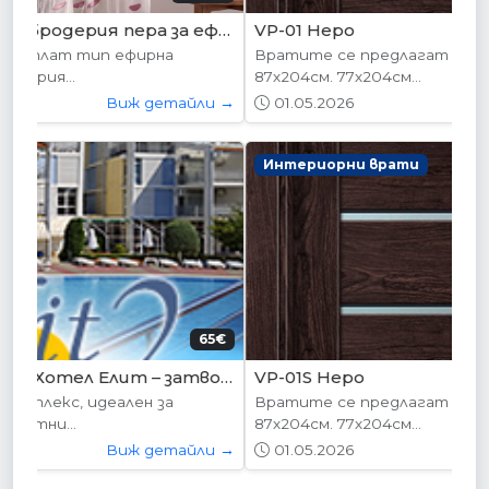
VP-01 Hepo
Вратите се предлагат в следните размери:
87х204см. 77х204см...
01.05.2026
Виж детайли →
Интериорни врати
204.52€
VP-01S Hepo
Вратите се предлагат в следните размери:
87х204см. 77х204см...
01.05.2026
Виж детайли →