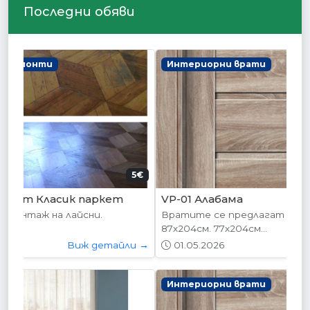
Последни обяви
Интериорни врати
178.95€
VP-01 Алабама
Вратите се предлагат в следните размери:
87х204см. 77х204см...
01.05.2026
Виж детайли →
Интериорни врати