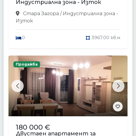
Индустриална зона - Изток
Стара Загора / Индустриална зона -
Изток
0
3967.00 кв.м
Продажба
Previous
Next
180 000 €
Двустаен апартамент за