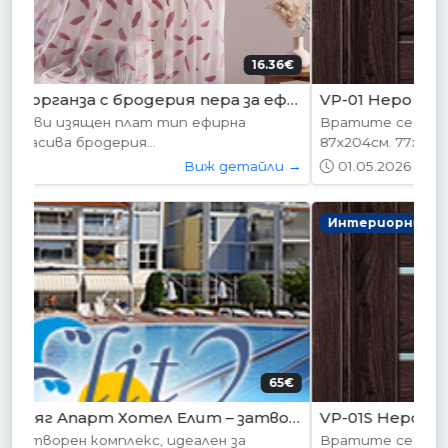
178.95€ (350лв.)
VP-01 Hepo
Вратите се предлагат в следните размери:
87х204см. 77х204см...
01.05.2026
Виж детайли →
Интериорни врати
204.52€ (400лв.)
VP-01S Hepo
Вратите се предлагат в следните размери: