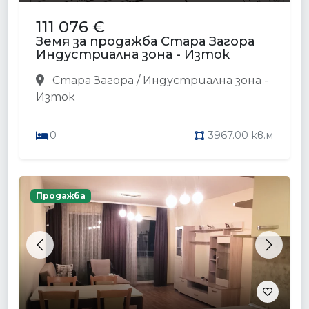
111 076 €
Земя за продажба Стара Загора
Индустриална зона - Изток
Стара Загора / Индустриална зона -
Изток
0
3967.00 кв.м
Продажба
Previous
Next