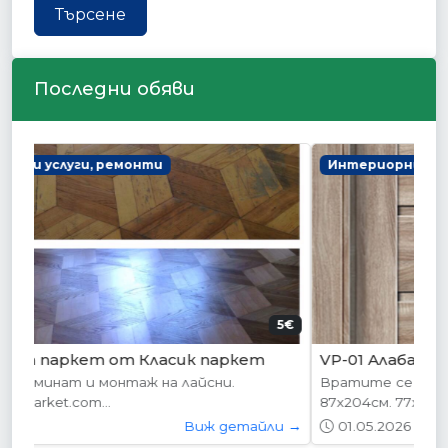
Търсене
Последни обяви
Интериорни врати
178.95€ (350лв.)
VP-01 Алабама
Вратите се предлагат в следните размери:
87х204см. 77х204см...
01.05.2026
Виж детайли →