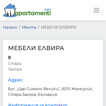
Начало
Места
МЕБЕЛИ ЕЛВИРА
МЕБЕЛИ ЕЛВИРА
furniture_store
home_goods_store
Стара
store
point_of_interest
Загора
establishment
Адрес
бул. „Цар Симеон Велики“, 6010 Железник,
Стара Загора, България
Информация за контакт