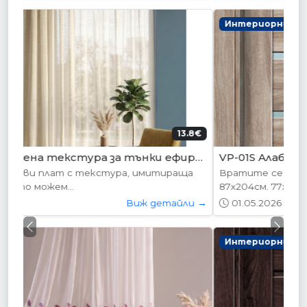
Интериорни врати
204.52€ (400лв.)
VP-01S Алабама
Вратите се предлагат в следните размери:
87х204см. 77х204см...
01.05.2026
Виж детайли →
Previous
Next
Интериорни врати