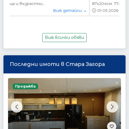
87х204см. 77х204см...
01.05.2026
Виж детайли →
Виж всички обяви
Последни имоти в Стара Загора
Продажба
Previous
Next