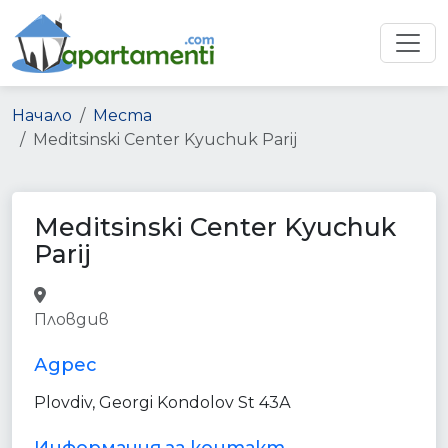
Начало
Места
Meditsinski Center Kyuchuk Parij
Meditsinski Center Kyuchuk
Parij
hospital
health
point_of_interest
Пловдив
establishment
Адрес
Plovdiv, Georgi Kondolov St 43А