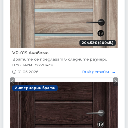
204.52€ (400лв.)
VP-01S Алабама
Вратите се предлагат в следните размери:
87х204см. 77х204см...
01.05.2026
Виж детайли →
Previous
Next
Интериорни врати