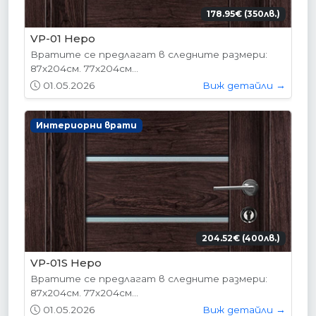
178.95€ (350лв.)
VP-01 Hepo
Вратите се предлагат в следните размери:
87х204см. 77х204см...
01.05.2026
Виж детайли →
Интериорни врати
204.52€ (400лв.)
VP-01S Hepo
Вратите се предлагат в следните размери:
87х204см. 77х204см...
01.05.2026
Виж детайли →