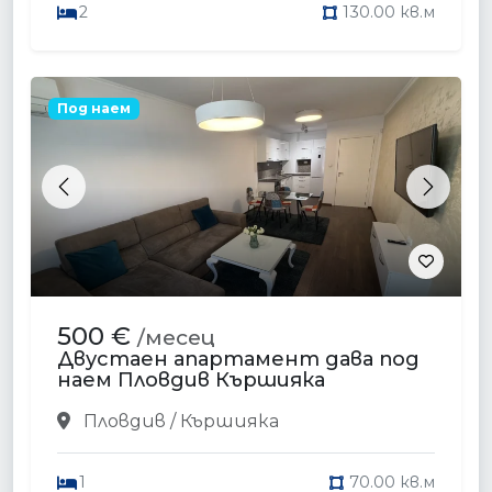
2
130.00 кв.м
Под наем
Previous
Next
500 €
/месец
Двустаен апартамент дава под
наем Пловдив Кършияка
Пловдив / Кършияка
1
70.00 кв.м