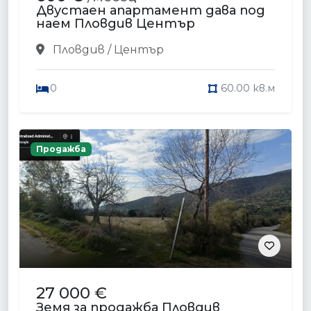
Двустаен апартамент дава под
наем Пловдив Център
Пловдив / Център
0
60.00 кв.м
Продажба
27 000 €
Земя за продажба Пловдив