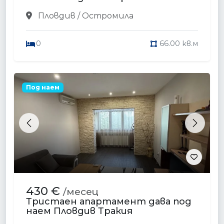
Пловдив / Остромила
0
66.00 кв.м
Под наем
Previous
Next
430 €
/месец
Тристаен апартамент дава под
наем Пловдив Тракия