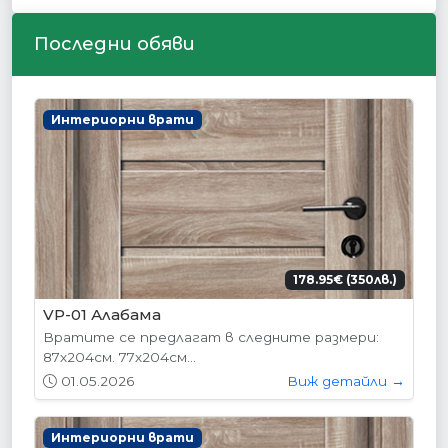
Последни обяви
Интериорни врати
178.95€ (350лв.)
VP-01 Алабама
Вратите се предлагат в следните размери:
87х204см. 77х204см...
01.05.2026
Виж детайли →
Интериорни врати