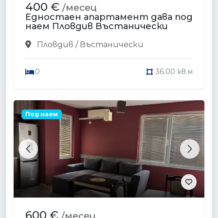
400 €
/месец
Едностаен апартамент дава под
наем Пловдив Въстанически
Пловдив / Въстанически
0
36.00 кв.м
Под наем
Previous
Next
600 €
/месец