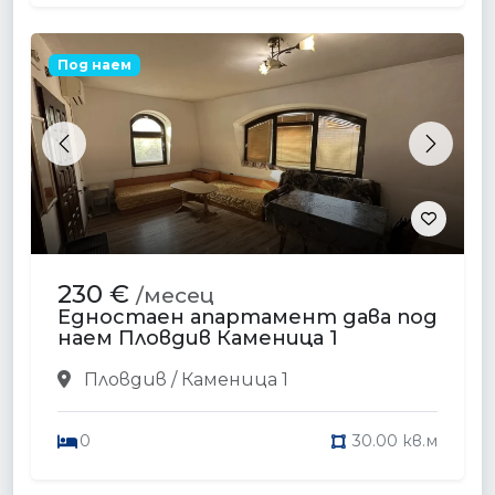
Под наем
Previous
Next
230 €
/месец
Едностаен апартамент дава под
наем Пловдив Каменица 1
Пловдив / Каменица 1
0
30.00 кв.м