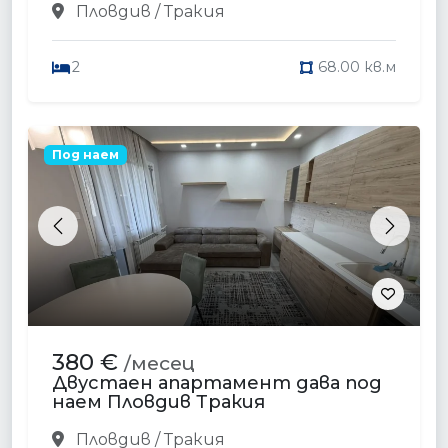
Пловдив / Тракия
2
68.00 кв.м
Под наем
Previous
Next
380 €
/месец
Двустаен апартамент дава под
наем Пловдив Тракия
Пловдив / Тракия