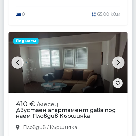
0
65.00 кв.м
Под наем
Previous
Next
410 €
/месец
Двустаен апартамент дава под
наем Пловдив Кършияка
Пловдив / Кършияка