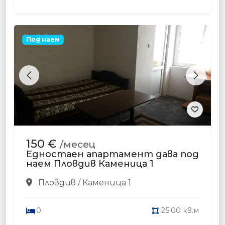
Под наем
Previous
Next
150 €
/месец
Едностаен апартамент дава под
наем Пловдив Каменица 1
Пловдив / Каменица 1
0
25.00 кв.м