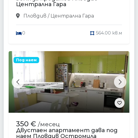
Централна Гара
Пловдив / Централна Гара
0
564.00 кв.м
Под наем
Previous
Next
350 €
/месец
Двустаен апартамент дава под
наем Пловдив Остромила