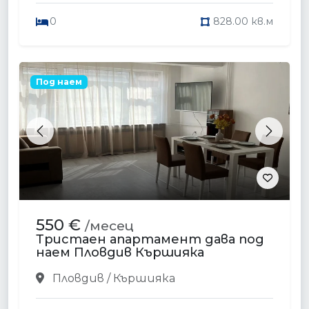
0
828.00 кв.м
Под наем
Previous
Next
550 €
/месец
Тристаен апартамент дава под
наем Пловдив Кършияка
Пловдив / Кършияка