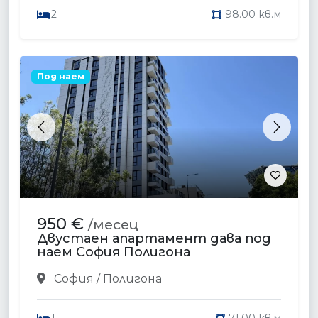
2
98.00 кв.м
Под наем
Previous
Next
950 €
/месец
Двустаен апартамент дава под
наем София Полигона
София / Полигона