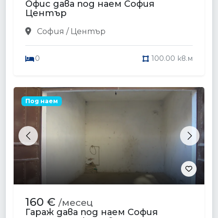
Офис дава под наем София
Център
София / Център
0
100.00 кв.м
Под наем
Previous
Next
160 €
/месец
Гараж дава под наем София