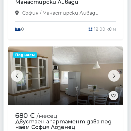
Манастирски Ливади
София / Манастирски Ливади
0
18.00 кв.м
Под наем
Previous
Next
680 €
/месец
Двустаен апартамент дава под
наем София Лозенец