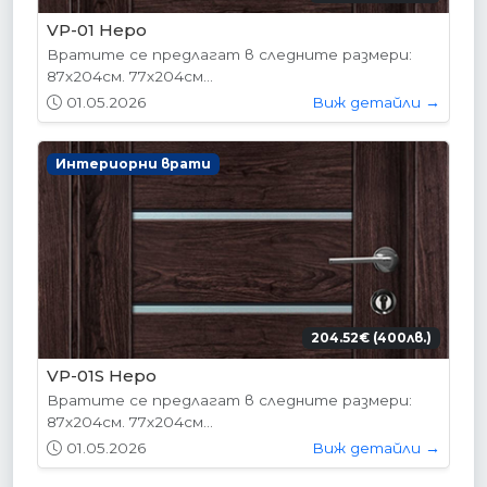
VP-01 Hepo
Вратите се предлагат в следните размери:
87х204см. 77х204см...
01.05.2026
Виж детайли →
Интериорни врати
204.52€ (400лв.)
VP-01S Hepo
Вратите се предлагат в следните размери:
87х204см. 77х204см...
01.05.2026
Виж детайли →