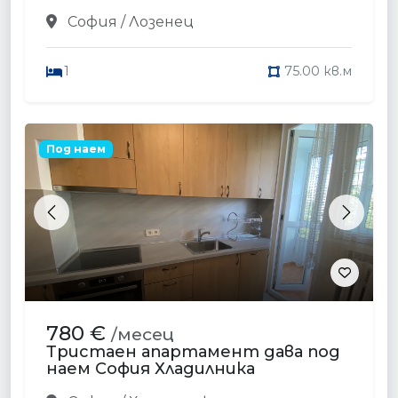
София / Лозенец
1
75.00 кв.м
Под наем
Previous
Next
780 €
/месец
Тристаен апартамент дава под
наем София Хладилника