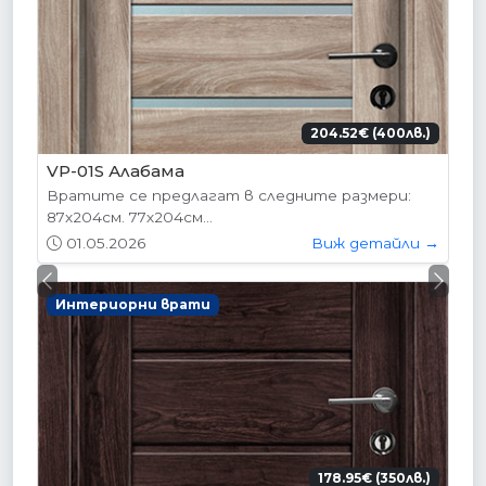
204.52€ (400лв.)
VP-01S Алабама
Вратите се предлагат в следните размери:
87х204см. 77х204см...
01.05.2026
Виж детайли →
Previous
Next
Интериорни врати
178.95€ (350лв.)