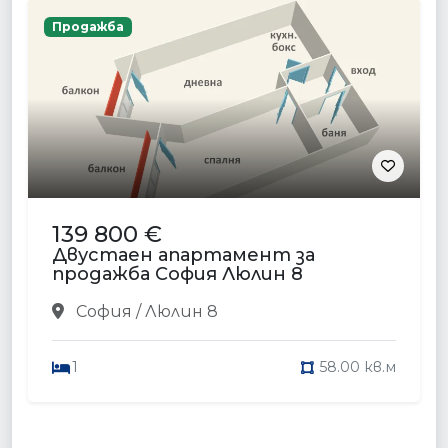
Продажба
139 800 €
Двустаен апартамент за
продажба София Люлин 8
София / Люлин 8
1
58.00 кв.м