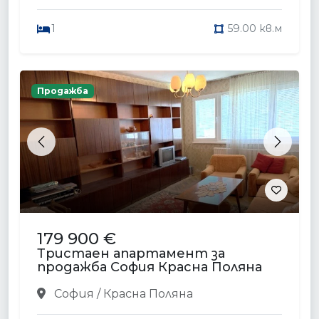
1
59.00 кв.м
Продажба
Previous
Next
179 900 €
Тристаен апартамент за
продажба София Красна Поляна
София / Красна Поляна