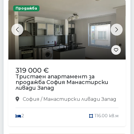
Продажба
Previous
Next
319 000 €
Тристаен апартамент за
продажба София Манастирски
ливади Запад
София / Манастирски ливади Запад
2
116.00 кв.м