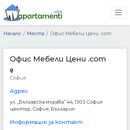
Начало
Места
Офис Мебели Цени .com
Офис Мебели Цени .com
furniture_store
home_goods_store
София
store
point_of_interest
establishment
Адрес
ул. „Българска морава“ 44, 1303 София
център, София, България
Информация за контакт