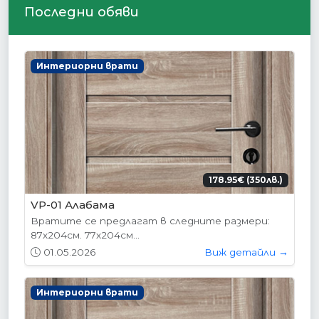
Последни обяви
Интериорни врати
178.95€ (350лв.)
VP-01 Алабама
Вратите се предлагат в следните размери:
87х204см. 77х204см...
01.05.2026
Виж детайли →
Интериорни врати