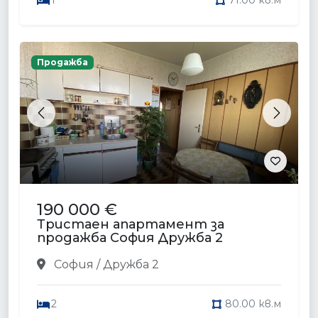
1
71.00 кв.м
Продажба
Previous
Next
190 000 €
Тристаен апартамент за
продажба София Дружба 2
София / Дружба 2
2
80.00 кв.м