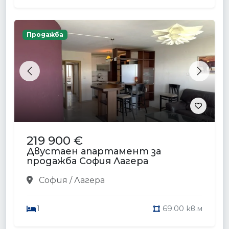
Продажба
Previous
Next
219 900 €
Двустаен апартамент за
продажба София Лагера
София / Лагера
1
69.00 кв.м