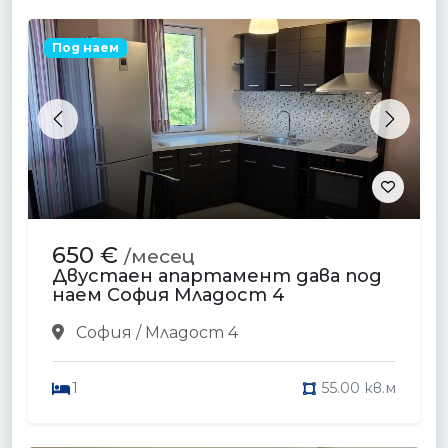
Под наем
Previous
Next
650 €
/месец
Двустаен апартамент дава под
наем София Младост 4
София / Младост 4
1
55.00 кв.м