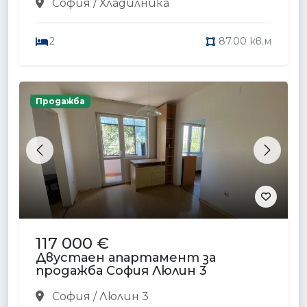
София / Хладилника
2
87.00 кв.м
Продажба
Previous
Next
117 000 €
Двустаен апартамент за
продажба София Люлин 3
София / Люлин 3