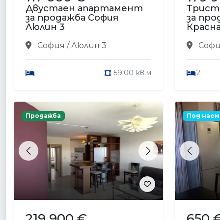
Двустаен апартамент
Трист
за продажба София
за про
Люлин 3
Красна
София / Люлин 3
София
1
59.00 кв.м
2
Продажба
Под наем
Previous
Next
Previou
219 900 €
650 