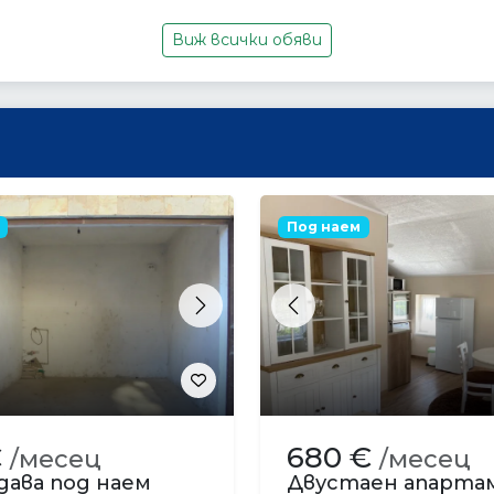
Виж всички обяви
Под наем
s
Next
Previous
€
680 €
/месец
/месец
дава под наем
Двустаен апарт