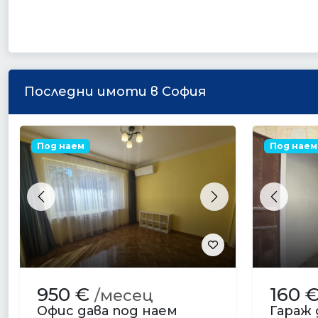
Последни имоти в София
Под наем
Под наем
Previous
Next
Previou
950 €
160 
/месец
Офис дава под наем
Гараж 