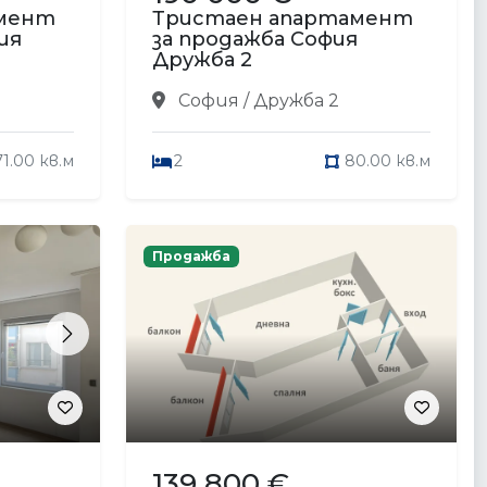
амент
Тристаен апартамент
ия
за продажба София
Дружба 2
София / Дружба 2
71.00 кв.м
2
80.00 кв.м
Продажба
Next
139 800 €