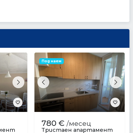
Под наем
Next
Previous
Next
780 €
/месец
амент
Тристаен апартамент