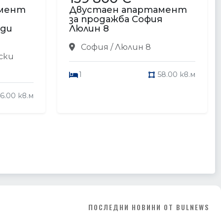
амент
Двустаен апартамент
я
за продажба София
ади
Люлин 8
София / Люлин 8
ски
1
58.00 кв.м
16.00 кв.м
ПОСЛЕДНИ НОВИНИ ОТ BULNEWS