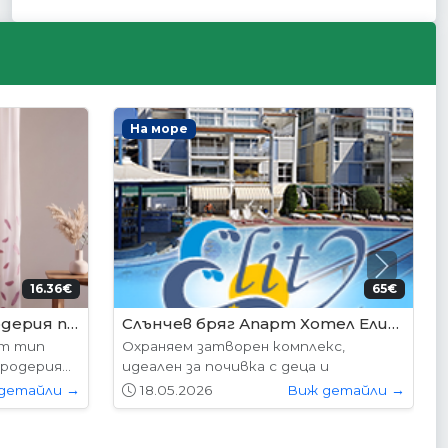
Интериорни врати
Next
95€ (350лв.)
204.52€ (400лв.)
VP-01S Hepo
следните
Вратите се предлагат в следните
...
размери: 87х204см. 77х204см...
детайли →
01.05.2026
Виж детайли →