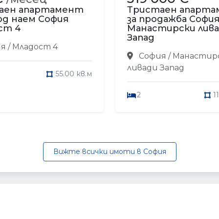
аен апартамент
Тристаен апарт
од наем София
за продажба Софи
ст 4
Манастирски лив
Запад
я / Младост 4
София / Манастир
ливади Запад
55.00 кв.м
2
1
Вижте всички имоти в София