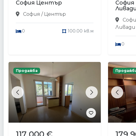
София Център
София
Ливад
София / Център
Софи
Ливади
0
100.00 кв.м
0
Продажба
Продажб
Previous
Next
Previou
117 000 €
179 