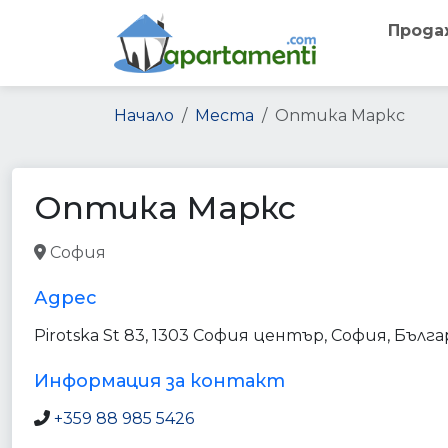
Прода
Начало
Места
Оптика Маркс
Оптика Маркс
София
health
store
point_of_interest
establish
Адрес
Pirotska St 83, 1303 София център, София, Бълг
Информация за контакт
+359 88 985 5426