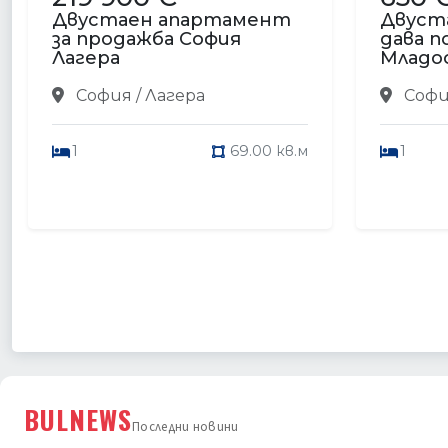
Двустаен апартамент
Двуст
за продажба София
дава п
Лагера
Младо
София / Лагера
Софи
1
69.00 кв.м
1
BULNEWS
Последни новини