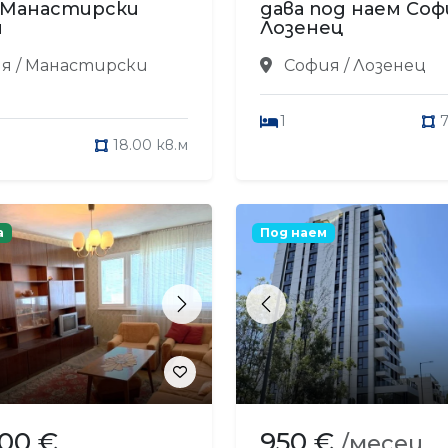
 Манастирски
дава под наем Соф
и
Лозенец
я / Манастирски
София / Лозенец
1
7
18.00 кв.м
а
Под наем
s
Next
Previous
900 €
950 €
/месец