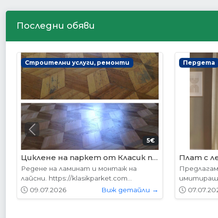
Последни обяви
Интериорни врати
Интериор
Previous
178.95€ (350лв.)
VP-01 Алабама
VP-01S А
Вратите се предлагат в следните
Вратите с
размери: 87х204см. 77х204см...
размери: 8
01.05.2026
Виж детайли →
01.05.20