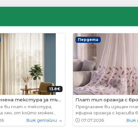
ни врати
Интериорни врати
204.52€ (400лв.)
178.
лабама
VP-01 Hepo
е предлагат в следните
Вратите се предлагат в 
7х204см. 77х204см...
размери: 87х204см. 77х204см
26
Виж детайли →
01.05.2026
Виж 