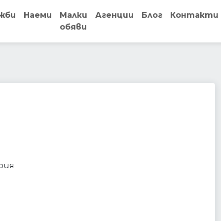
жби
Наеми
Малки
Агенции
Блог
Контакти
обяви
ment
ария