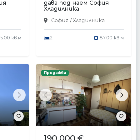
ия
дава под наем София
Хладилника
София / Хладилника
5.00 кв.м
2
87.00 кв.м
Продажба
Next
Previous
Next
190 000 €