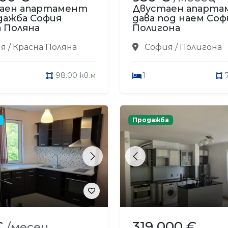
аен апартамент
Двустаен апарт
дажба София
дава под наем Соф
 Поляна
Полигона
 / Красна Поляна
София / Полигона
98.00 кв.м
1
Продажба
s
Next
Previous
€
319 000 €
/месец