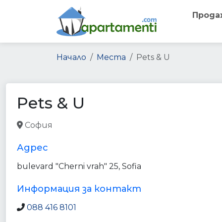
Прода
Начало
Места
Pets & U
Pets & U
София
pet_store
pharmacy
veterinary_care
heal
Адрес
bulevard "Cherni vrah" 25, Sofia
Информация за контакт
088 416 8101