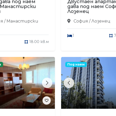
дава под наем
Двустаен апарт
 Манастирски
дава под наем Соф
и
Лозенец
я / Манастирски
София / Лозенец
1
7
18.00 кв.м
а
Под наем
s
Next
Previous