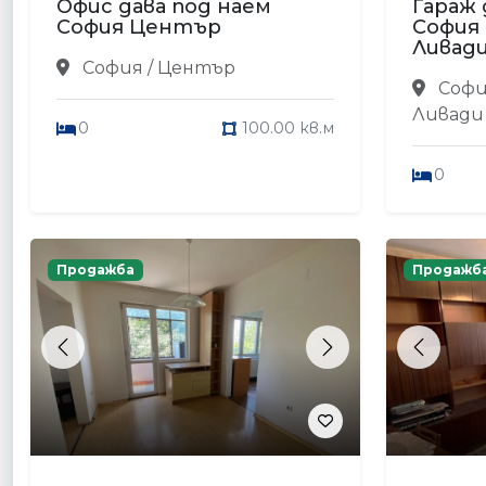
Офис дава под наем
Гараж 
София Център
София
Ливад
София / Център
Софи
Ливади
0
100.00 кв.м
0
Продажба
Продажб
Previous
Next
Previou