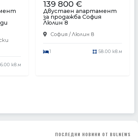
139 800 €
амент
Двустаен апартамент
я
за продажба София
ади
Люлин 8
София / Люлин 8
ски
1
58.00 кв.м
16.00 кв.м
ПОСЛЕДНИ НОВИНИ ОТ BULNEWS