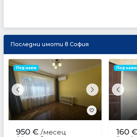
Последни имоти в София
Под наем
Под наем
Previous
Next
Previou
950 €
160 
/месец