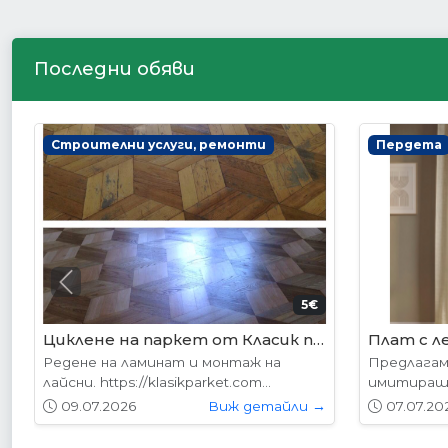
Последни обяви
Интериорни врати
Интериор
Previous
178.95€ (350лв.)
VP-01 Алабама
VP-01S А
Вратите се предлагат в следните
Вратите с
размери: 87х204см. 77х204см...
размери: 8
01.05.2026
Виж детайли →
01.05.20