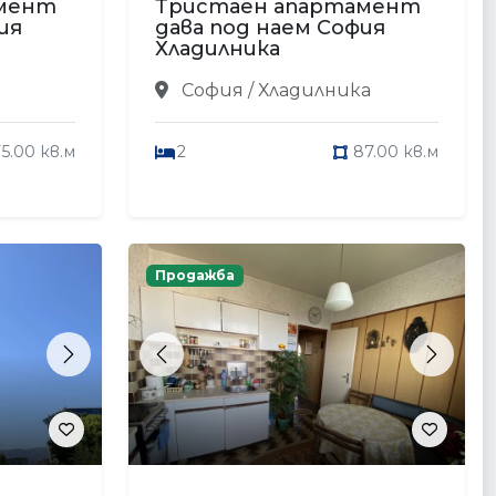
амент
Тристаен апартамент
ия
дава под наем София
Хладилника
София / Хладилника
5.00 кв.м
2
87.00 кв.м
Продажба
Next
Previous
Next