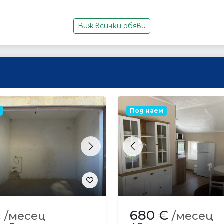
Виж всички обяви
Под наем
s
Next
Previous
€
680 €
/месец
/месец