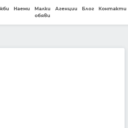
жби
Наеми
Малки
Агенции
Блог
Контакти
обяви
th
point_of_interest
store
establishment