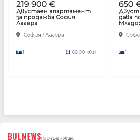
219 900 €
650 
Двустаен апартамент
Двуст
за продажба София
дава п
Лагера
Младо
София / Лагера
Софи
1
69.00 кв.м
1
BULNEWS
Последни новини