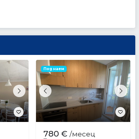
Под наем
Next
Previous
Next
780 €
/месец