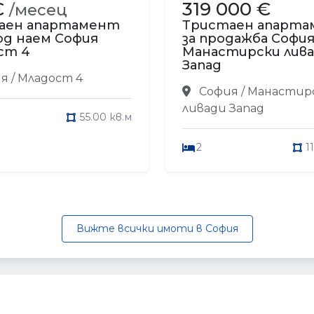
€
319 000 €
/месец
аен апартамент
Тристаен апарт
од наем София
за продажба Софи
ст 4
Манастирски лив
Запад
я / Младост 4
София / Манастир
ливади Запад
55.00 кв.м
2
1
Вижте всички имоти в София