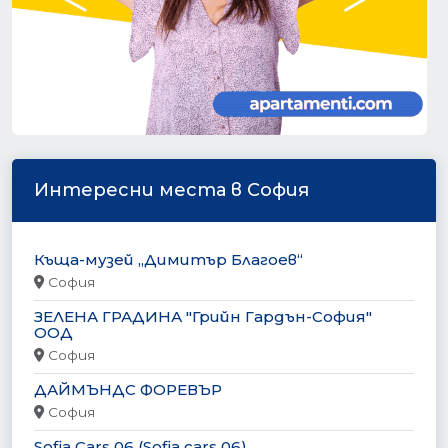
Интересни места в София
Къща-музей „Димитър Благоев“
София
ЗЕЛЕНА ГРАДИНА "Грийн Гардън-София"
ООД
София
ДАЙМЪНДС ФОРЕВЪР
София
Sofia Cars 06 (Sofia cars 06)