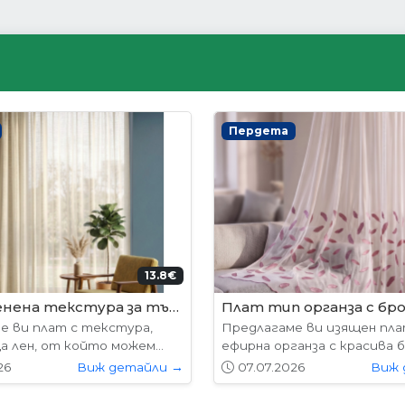
ни врати
Интериорни врати
204.52€ (400лв.)
178.
лабама
VP-01 Hepo
е предлагат в следните
Вратите се предлагат в 
7х204см. 77х204см...
размери: 87х204см. 77х204см
26
Виж детайли →
01.05.2026
Виж 