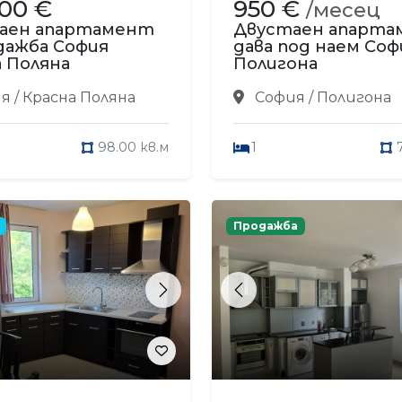
900 €
950 €
/месец
аен апартамент
Двустаен апарт
дажба София
дава под наем Соф
 Поляна
Полигона
 / Красна Поляна
София / Полигона
98.00 кв.м
1
Продажба
s
Next
Previous