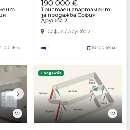
190 000 €
амент
Тристаен апартамент
ия
за продажба София
Дружба 2
София / Дружба 2
71.00 кв.м
2
80.00 кв.м
Продажба
Next