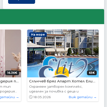
Интериорни врати
Next
95€ (350лв.)
204.52€ (400лв.)
VP-01S Hepo
следните
Вратите се предлагат в следните
...
размери: 87х204см. 77х204см...
детайли →
01.05.2026
Виж детайли →