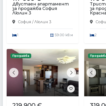
Двустаен апартамент
Трист
за продажба София
за про
Люлин 3
Красна
София / Люлин 3
София
1
59.00 кв.м
2
Продажба
Продажб
Previous
Next
Previou
219 900 €
319 