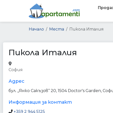
Прода
Начало
Места
Пикола Италия
Пикола Италия
bakery
supermarket
grocery_or_supermarket
София
point_of_interest
establishment
Адрес
бул. „Янко Сакъзов“ 20, 1504 Doctor's Garden, Со
Информация за контакт
+359 2 944 5125