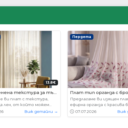
ни врати
Интериорни врати
204.52€ (400лв.)
178.
лабама
VP-01 Hepo
е предлагат в следните
Вратите се предлагат в 
7х204см. 77х204см...
размери: 87х204см. 77х204см
26
Виж детайли →
01.05.2026
Виж 