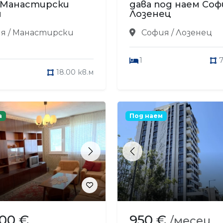
 Манастирски
дава под наем Соф
и
Лозенец
я / Манастирски
София / Лозенец
1
7
18.00 кв.м
а
Под наем
s
Next
Previous
900 €
950 €
/месец