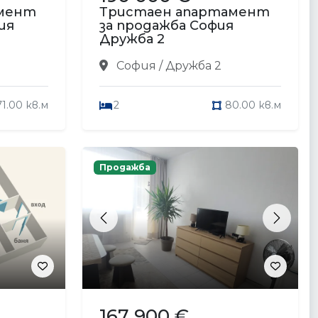
амент
Тристаен апартамент
ия
за продажба София
Дружба 2
София / Дружба 2
71.00 кв.м
2
80.00 кв.м
Продажба
Previous
Next
167 900 €