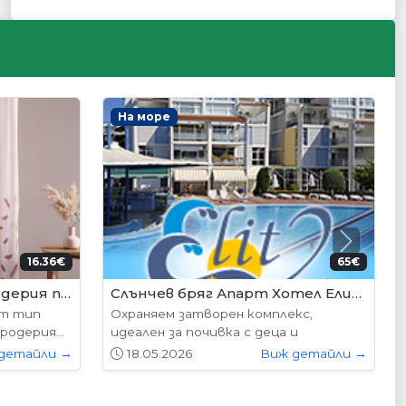
Интериорни врати
Next
95€ (350лв.)
204.52€ (400лв.)
VP-01S Hepo
следните
Вратите се предлагат в следните
...
размери: 87х204см. 77х204см...
детайли →
01.05.2026
Виж детайли →