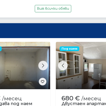
Виж всички обяви
Под наем
s
Next
Previous
€
680 €
/месец
/месец
дава под наем
Двустаен апарт