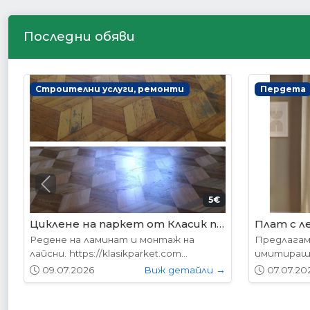
Последни обяви
Интериорни врати
Интериор
Previous
178.95€ (350лв.)
VP-01 Алабама
VP-01S А
Вратите се предлагат в следните
Вратите с
размери: 87х204см. 77х204см...
размери: 8
01.05.2026
Виж детайли →
01.05.20