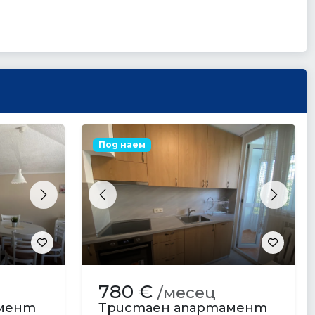
Под наем
Next
Previous
Next
780 €
/месец
амент
Тристаен апартамент