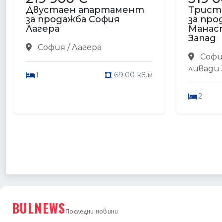
Двустаен апартамент
Трист
за продажба София
за про
Лагера
Манас
Запад
София / Лагера
Софи
ливади
1
69.00 кв.м
2
BULNEWS
Последни новини