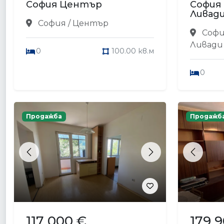
София Център
София
Ливад
София / Център
Софи
Ливади
0
100.00 кв.м
0
Продажба
Продажб
Previous
Next
Previou
117 000 €
179 