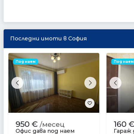
Последни имоти в София
Под наем
Под наем
Previous
Next
Previou
950 €
160 
/месец
Офис дава под наем
Гараж 