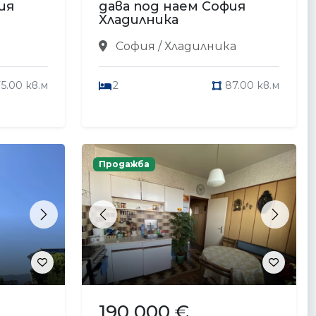
ия
дава под наем София
Хладилника
София / Хладилника
5.00 кв.м
2
87.00 кв.м
Продажба
Next
Previous
Next
190 000 €