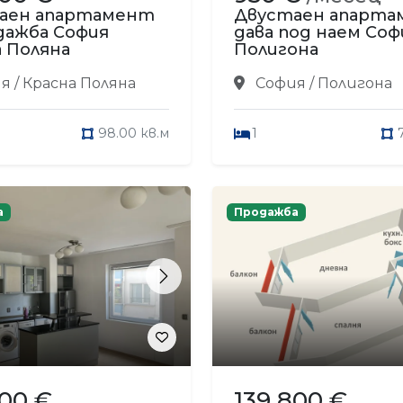
аен апартамент
Двустаен апарт
дажба София
дава под наем Соф
 Поляна
Полигона
 / Красна Поляна
София / Полигона
98.00 кв.м
1
а
Продажба
s
Next
000 €
139 800 €