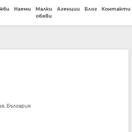
жби
Наеми
Малки
Агенции
Блог
Контакти
обяви
bar
cafe
store
restaurant
food
фия, България