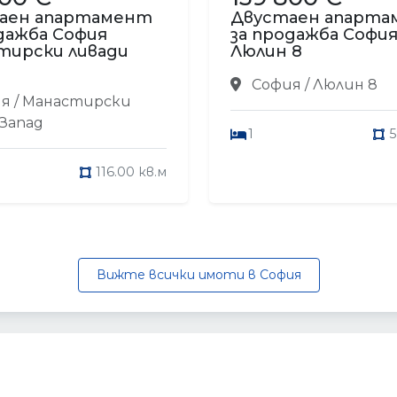
аен апартамент
Двустаен апарт
дажба София
за продажба Софи
тирски ливади
Люлин 8
София / Люлин 8
я / Манастирски
 Запад
1
5
116.00 кв.м
Вижте всички имоти в София