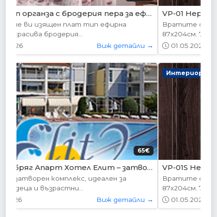
VP-01 Hepo
Вратите се предлагат в следните размери:
87х204см. 77х204см...
01.05.2026
Виж детайли →
Интериорни врати
204.52€ (400лв.)
VP-01S Hepo
Вратите се предлагат в следните размери:
87х204см. 77х204см...
01.05.2026
Виж детайли →