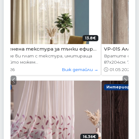
204.52€ (400лв.)
VP-01S Алабама
Вратите се предлагат в следните размери:
87х204см. 77х204см...
01.05.2026
Виж детайли →
Previous
Next
Интериорни врати
178.95€ (350лв.)