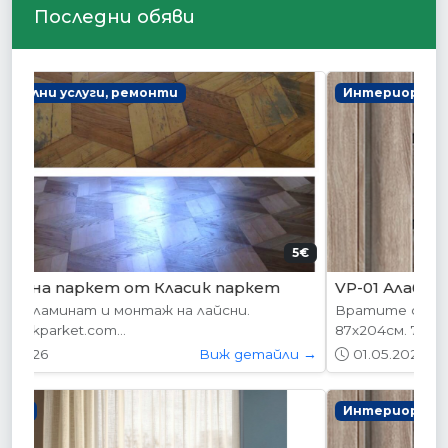
Последни обяви
Интериорни врати
178.95€ (350лв.)
VP-01 Алабама
Вратите се предлагат в следните размери:
87х204см. 77х204см...
01.05.2026
Виж детайли →
Интериорни врати