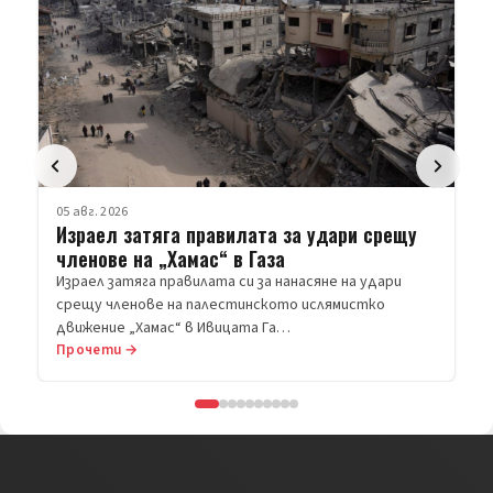
05 авг. 2026
Израел затяга правилата за удари срещу
членове на „Хамас“ в Газа
Израел затяга правилата си за нанасяне на удари
срещу членове на палестинското ислямистко
движение „Хамас“ в Ивицата Га…
Прочети →