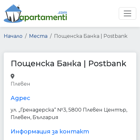
Начало
Места
Пощенска Банка | Postbank
Пощенска Банка | Postbank
bank
atm
finance
point_of_interest
Плевен
establishment
Адрес
ул. „Гренадерска“ №3, 5800 Плевен Център,
Плевен, България
Информация за контакт