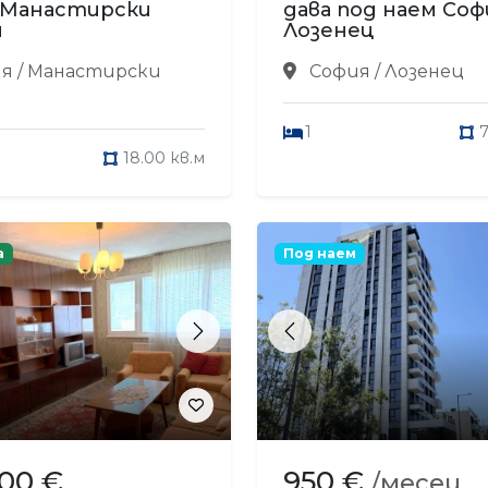
 Манастирски
дава под наем Соф
и
Лозенец
я / Манастирски
София / Лозенец
1
7
18.00 кв.м
а
Под наем
s
Next
Previous
900 €
950 €
/месец