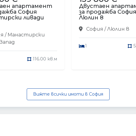
аен апартамент
Двустаен апарт
дажба София
за продажба Софи
тирски ливади
Люлин 8
София / Люлин 8
я / Манастирски
 Запад
1
5
116.00 кв.м
Вижте всички имоти в София