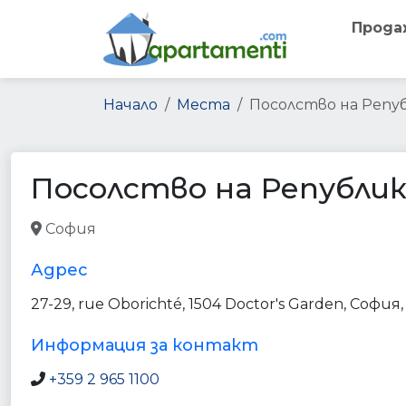
Прода
Начало
Места
Посолство на Репу
Посолство на Републи
София
embassy
point_of_interest
establishment
Адрес
27-29, rue Oborichté, 1504 Doctor's Garden, София
Информация за контакт
+359 2 965 1100