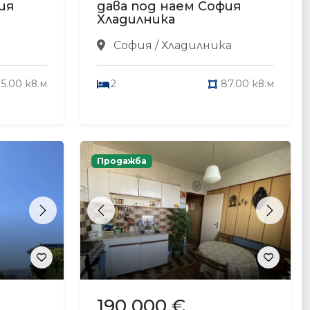
ия
дава под наем София
Хладилника
София / Хладилника
5.00 кв.м
2
87.00 кв.м
Продажба
Next
Previous
Next
190 000 €