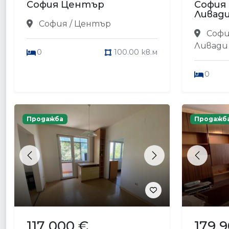
София Център
София
Ливад
София / Център
Софи
Ливади
0
100.00 кв.м
0
Продажба
Продажб
Previous
Next
Previou
117 000 €
179 