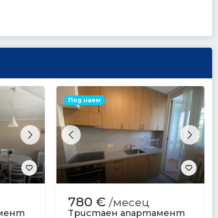
Под наем
Next
Previous
Next
780 €
/месец
амент
Тристаен апартамент