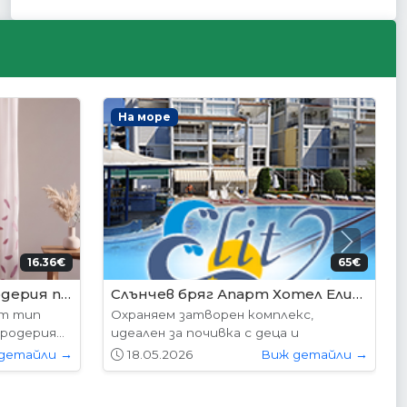
Интериорни врати
Next
95€ (350лв.)
204.52€ (400лв.)
VP-01S Hepo
следните
Вратите се предлагат в следните
...
размери: 87х204см. 77х204см...
детайли →
01.05.2026
Виж детайли →