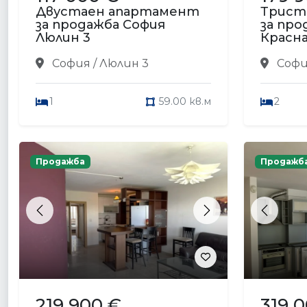
Двустаен апартамент
Трист
за продажба София
за про
Люлин 3
Красна
София / Люлин 3
София
1
59.00 кв.м
2
Продажба
Продажб
Previous
Next
Previou
219 900 €
319 