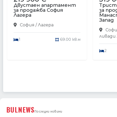
Двустаен апартамент
Трист
за продажба София
за про
Лагера
Манас
Запад
София / Лагера
Софи
ливади
1
69.00 кв.м
2
BULNEWS
Последни новини