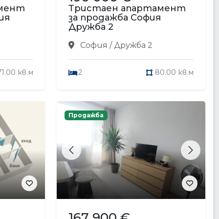
амент
Тристаен апартамент
ия
за продажба София
Дружба 2
София / Дружба 2
71.00 кв.м
2
80.00 кв.м
Продажба
Previous
Next
167 900 €