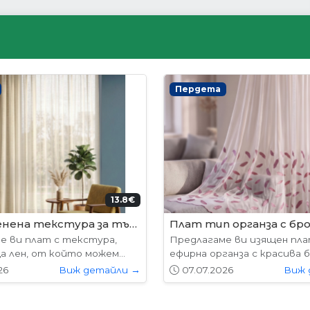
ни врати
Интериорни врати
204.52€ (400лв.)
178.
лабама
VP-01 Hepo
е предлагат в следните
Вратите се предлагат в 
7х204см. 77х204см...
размери: 87х204см. 77х204см
26
Виж детайли →
01.05.2026
Виж 