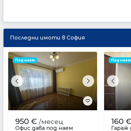
Последни имоти в София
Под наем
Под наем
Previous
Next
Previou
950 €
160 
/месец
Офис дава под наем
Гараж 