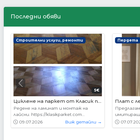
Последни обяви
Интериорни врати
Интериор
Previous
178.95€ (350лв.)
VP-01 Алабама
VP-01S А
Вратите се предлагат в следните
Вратите с
размери: 87х204см. 77х204см...
размери: 8
01.05.2026
Виж детайли →
01.05.20