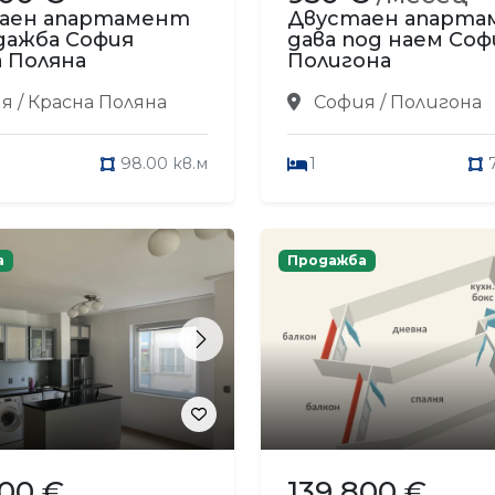
аен апартамент
Двустаен апарт
дажба София
дава под наем Соф
 Поляна
Полигона
 / Красна Поляна
София / Полигона
98.00 кв.м
1
а
Продажба
s
Next
000 €
139 800 €