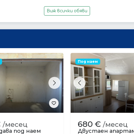
Виж всички обяви
Под наем
s
Next
Previous
€
680 €
/месец
/месец
дава под наем
Двустаен апарт