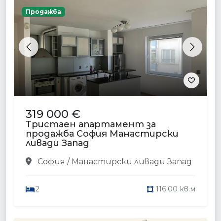
Продажба
Previous
Next
319 000 €
Тристаен апартамент за
продажба София Манастирски
ливади Запад
София / Манастирски ливади Запад
2
116.00 кв.м