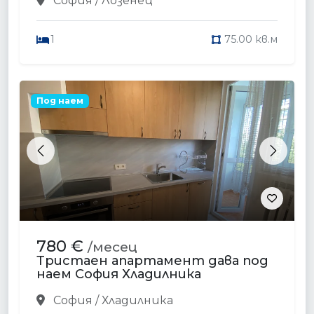
София / Лозенец
1
75.00 кв.м
Под наем
Previous
Next
780 €
/месец
Тристаен апартамент дава под
наем София Хладилника
София / Хладилника