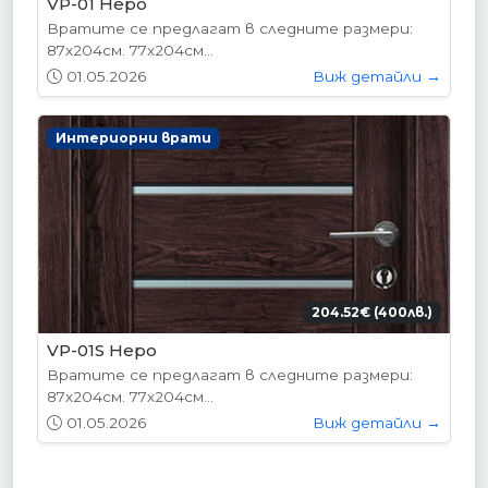
VP-01 Hepo
Вратите се предлагат в следните размери:
87х204см. 77х204см...
01.05.2026
Виж детайли →
Интериорни врати
204.52€ (400лв.)
VP-01S Hepo
Вратите се предлагат в следните размери:
87х204см. 77х204см...
01.05.2026
Виж детайли →