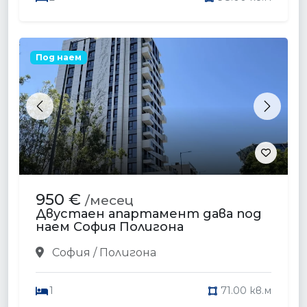
Под наем
Previous
Next
950 €
/месец
Двустаен апартамент дава под
наем София Полигона
София / Полигона
1
71.00 кв.м