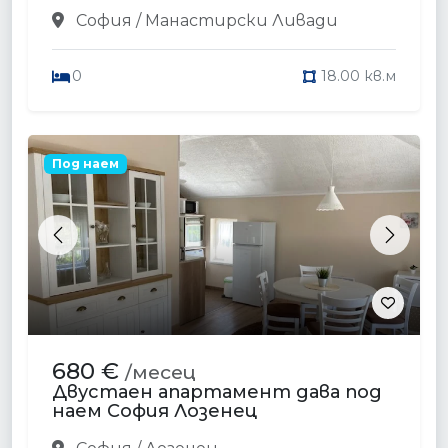
София / Манастирски Ливади
0
18.00 кв.м
Под наем
Previous
Next
680 €
/месец
Двустаен апартамент дава под
наем София Лозенец