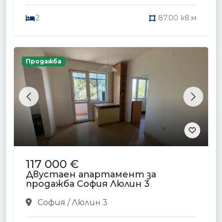
2
87.00 кв.м
Продажба
Previous
Next
117 000 €
Двустаен апартамент за
продажба София Люлин 3
София / Люлин 3