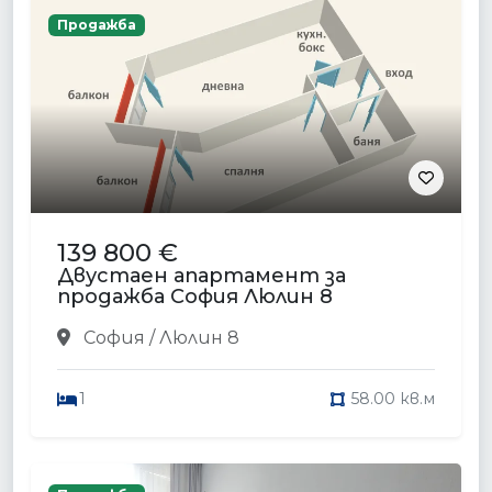
Продажба
139 800 €
Двустаен апартамент за
продажба София Люлин 8
София / Люлин 8
1
58.00 кв.м