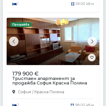
1
59.00 кв.м
Продажба
Previous
Next
179 900 €
Тристаен апартамент за
продажба София Красна Поляна
София / Красна Поляна
2
98.00 кв.м