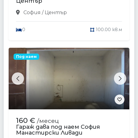
Център
София / Център
0
100.00 кв.м
Под наем
Previous
Next
160 €
/месец
Гараж дава под наем София
Манастирски Ливади