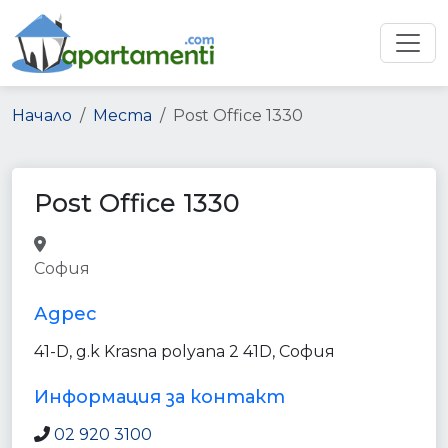
Начало
Места
Post Office 1330
Post Office 1330
post_office
finance
point_of_interest
София
establishment
Адрес
41-D, g.k Krasna polyana 2 41D, София
Информация за контакт
02 920 3100