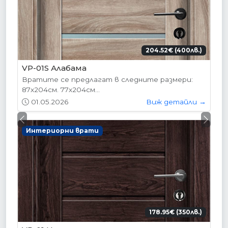
204.52€ (400лв.)
VP-01S Алабама
Вратите се предлагат в следните размери:
87х204см. 77х204см...
01.05.2026
Виж детайли →
Previous
Next
Интериорни врати
178.95€ (350лв.)