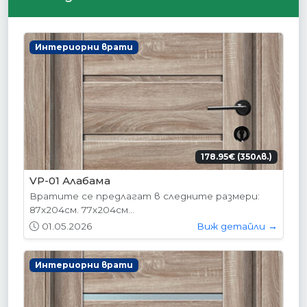
Интериорни врати
178.95€ (350лв.)
VP-01 Алабама
Вратите се предлагат в следните размери:
87х204см. 77х204см...
01.05.2026
Виж детайли →
Интериорни врати