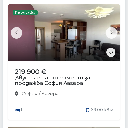
Продажба
Previous
Next
219 900 €
Двустаен апартамент за
продажба София Лагера
София / Лагера
1
69.00 кв.м