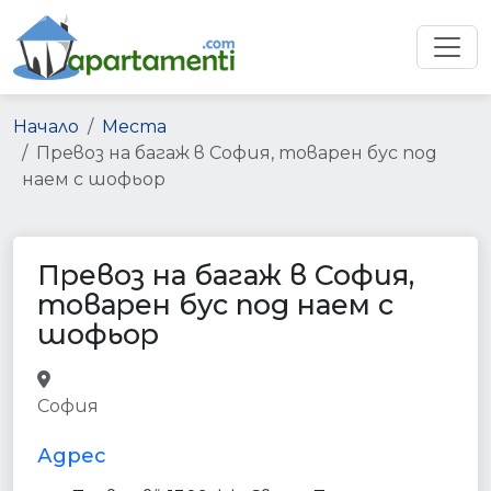
Начало
Места
Превоз на багаж в София, товарен бус под
наем с шофьор
Превоз на багаж в София,
товарен бус под наем с
шофьор
moving_company
point_of_interest
София
establishment
Адрес