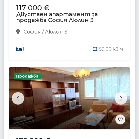
117 000 €
Двустаен апартамент за
продажба София Люлин 3
София / Люлин 3
1
59.00 кв.м
Продажба
Previous
Next