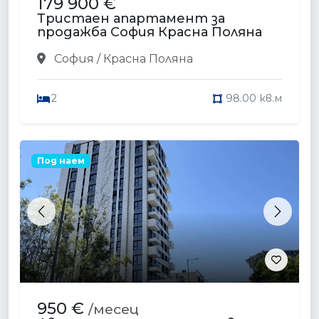
179 900 €
Тристаен апартамент за
продажба София Красна Поляна
София / Красна Поляна
2
98.00 кв.м
Под наем
Previous
Next
950 €
/месец