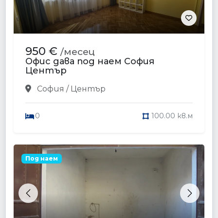
950 €
/месец
Офис дава под наем София
Център
София / Център
0
100.00 кв.м
Под наем
Previous
Next