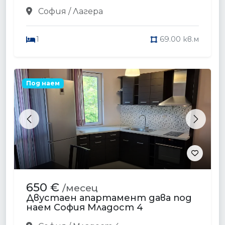
София / Лагера
1
69.00 кв.м
Под наем
Previous
Next
650 €
/месец
Двустаен апартамент дава под
наем София Младост 4