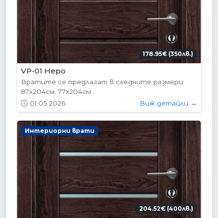
178.95€ (350лв.)
VP-01 Hepo
Вратите се предлагат в следните размери:
87х204см. 77х204см...
01.05.2026
Виж детайли →
Интериорни врати
204.52€ (400лв.)