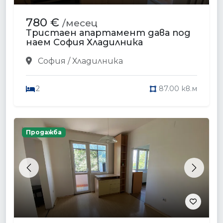
780 €
/месец
Тристаен апартамент дава под
наем София Хладилника
София / Хладилника
2
87.00 кв.м
Продажба
Previous
Next