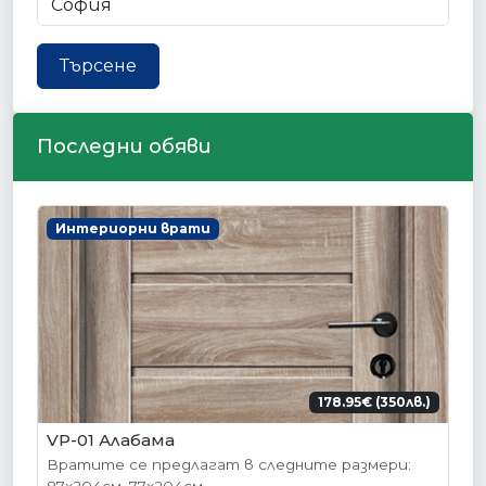
Търсене
Последни обяви
Интериорни врати
178.95€ (350лв.)
VP-01 Алабама
Вратите се предлагат в следните размери: