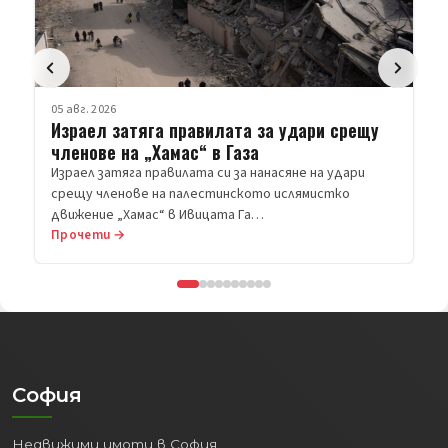
руска…
Прочети →
София
Недвижими имоти в София