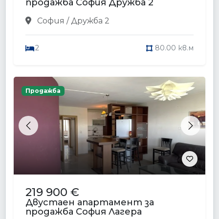
продажба София Дружба 2
София / Дружба 2
2
80.00 кв.м
Продажба
Previous
Next
219 900 €
Двустаен апартамент за
продажба София Лагера