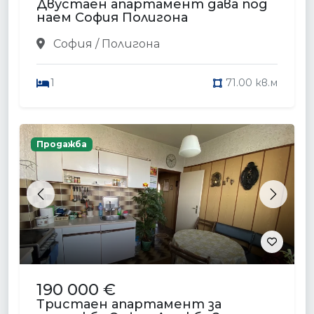
Двустаен апартамент дава под
наем София Полигона
София / Полигона
1
71.00 кв.м
Продажба
Previous
Next
190 000 €
Тристаен апартамент за