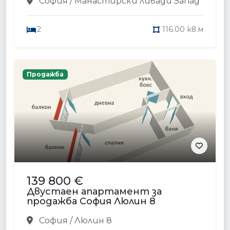
София / Манастирски ливади Запад
2
116.00 кв.м
Продажба
139 800 €
Двустаен апартамент за
продажба София Люлин 8
София / Люлин 8