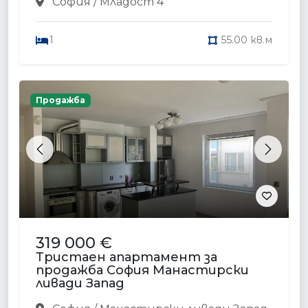
София / Младост 4
1
55.00 кв.м
Продажба
Previous
Next
319 000 €
Тристаен апартамент за
продажба София Манастирски
ливади Запад