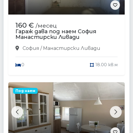
160 €
/месец
Гараж дава под наем София
Манастирски Ливади
София / Манастирски Ливади
0
18.00 кв.м
Под наем
Previous
Next