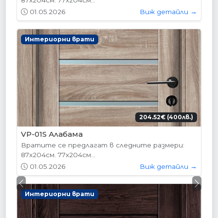
87х204см. 77х204см...
01.05.2026
Виж детайли →
Интериорни врати
204.52€ (400лв.)
VP-01S Алабама
Вратите се предлагат в следните размери:
87х204см. 77х204см...
01.05.2026
Виж детайли →
Previous
Next
Интериорни врати