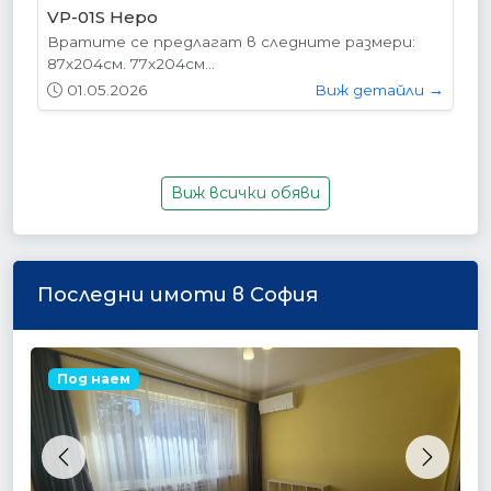
VP-01S Hepo
Вратите се предлагат в следните размери:
87х204см. 77х204см...
01.05.2026
Виж детайли →
Виж всички обяви
Последни имоти в София
Под наем
Previous
Next