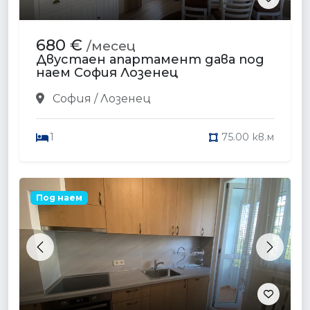
680 €
/месец
Двустаен апартамент дава под
наем София Лозенец
София / Лозенец
1
75.00 кв.м
Под наем
Previous
Next