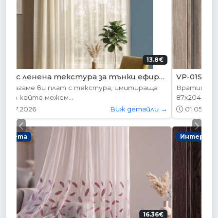
204.52€ (400лв.)
VP-01S Алабама
Вратите се предлагат в следните размери:
87х204см. 77х204см...
01.05.2026
Виж детайли →
Previous
Next
Интериорни врати
178.95€ (350лв.)