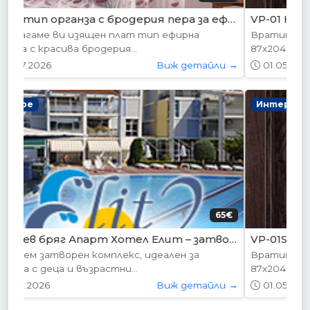
VP-01 Hepo
Вратите се предлагат в следните размери:
87х204см. 77х204см...
01.05.2026
Виж детайли →
Интериорни врати
204.52€ (400лв.)
VP-01S Hepo
Вратите се предлагат в следните размери:
87х204см. 77х204см...
01.05.2026
Виж детайли →