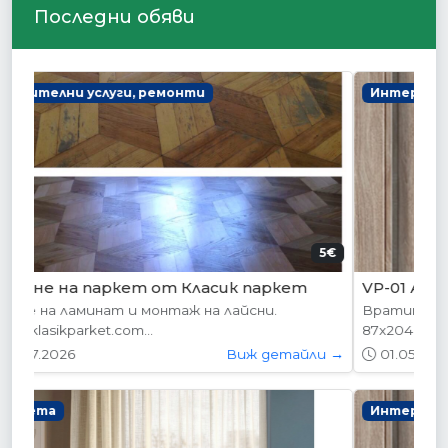
Последни обяви
Интериорни врати
178.95€ (350лв.)
VP-01 Алабама
Вратите се предлагат в следните размери:
87х204см. 77х204см...
01.05.2026
Виж детайли →
Интериорни врати