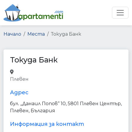
Начало
Места
Токуда Банк
Токуда Банк
bank
finance
point_of_interest
Плевен
establishment
Адрес
бул. „Данаил Попов“ 10, 5801 Плевен Център,
Плевен, България
Информация за контакт