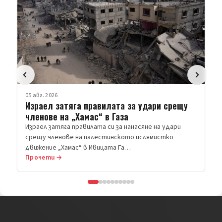
05 авг. 2026
Израел затяга правилата за удари срещу
членове на „Хамас“ в Газа
Израел затяга правилата си за нанасяне на удари
срещу членове на палестинското ислямистко
движение „Хамас“ в Ивицата Га…
Прочети →