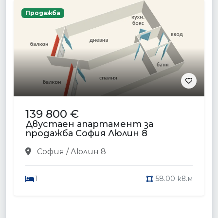
Продажба
139 800 €
Двустаен апартамент за
продажба София Люлин 8
София / Люлин 8
1
58.00 кв.м