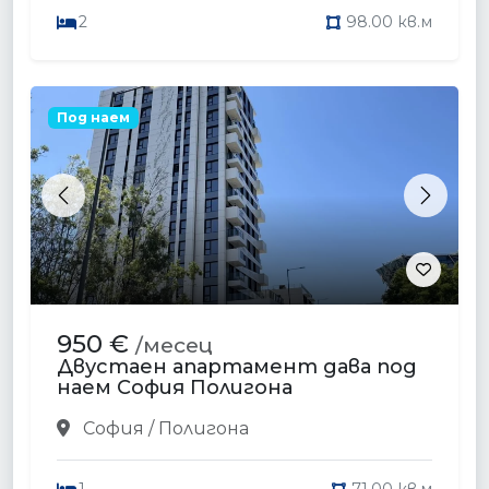
2
98.00 кв.м
Под наем
Previous
Next
950 €
/месец
Двустаен апартамент дава под
наем София Полигона
София / Полигона