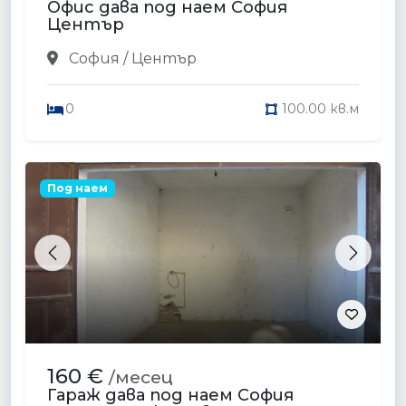
Офис дава под наем София
Център
София / Център
0
100.00 кв.м
Под наем
Previous
Next
160 €
/месец
Гараж дава под наем София