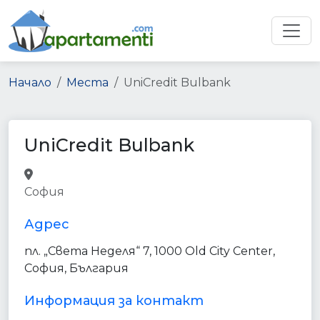
Начало
Места
UniCredit Bulbank
UniCredit Bulbank
bank
finance
point_of_interest
София
establishment
Адрес
пл. „Света Неделя“ 7, 1000 Old City Center,
София, България
Информация за контакт