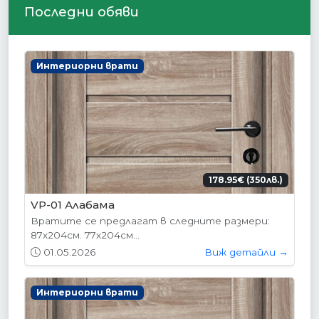
Последни обяви
Интериорни врати
178.95€ (350лв.)
VP-01 Алабама
Вратите се предлагат в следните размери:
87х204см. 77х204см...
01.05.2026
Виж детайли →
Интериорни врати