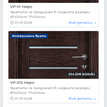
VP-01 Hepo
Вратите се предлагат в следните размери:
87х204см. 77х204см...
01.05.2026
Виж детайли →
Интериорни врати
204.52€ (400лв.)
VP-01S Hepo
Вратите се предлагат в следните размери:
87х204см. 77х204см...
01.05.2026
Виж детайли →