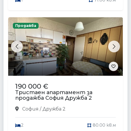
1
71.00 кв.м
Продажба
Previous
Next
190 000 €
Тристаен апартамент за
продажба София Дружба 2
София / Дружба 2
2
80.00 кв.м