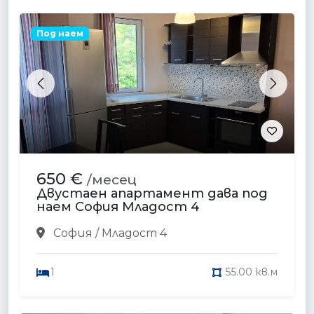
Под наем
Previous
Next
650 €
/месец
Двустаен апартамент дава под
наем София Младост 4
София / Младост 4
1
55.00 кв.м