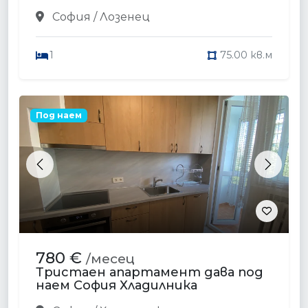
София / Лозенец
1
75.00 кв.м
Под наем
Previous
Next
780 €
/месец
Тристаен апартамент дава под
наем София Хладилника