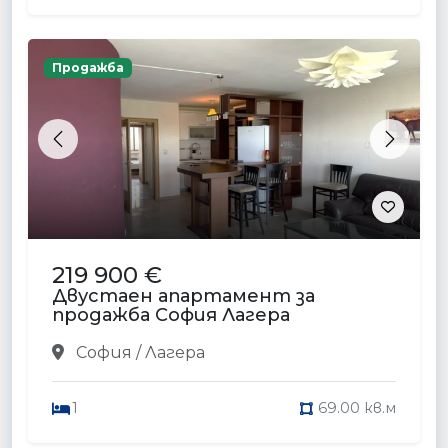
Продажба
Previous
Next
219 900 €
Двустаен апартамент за
продажба София Лагера
София / Лагера
1
69.00 кв.м