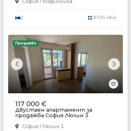
София / Хладилника
2
87.00 кв.м
Продажба
Previous
Next
117 000 €
Двустаен апартамент за
продажба София Люлин 3
София / Люлин 3