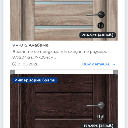
204.52€ (400лв.)
VP-01S Алабама
Вратите се предлагат в следните размери:
87х204см. 77х204см...
01.05.2026
Виж детайли →
Previous
Next
Интериорни врати
178.95€ (350лв.)