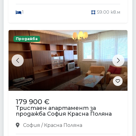
1
59.00 кв.м
Продажба
Previous
Next
179 900 €
Тристаен апартамент за
продажба София Красна Поляна
София / Красна Поляна