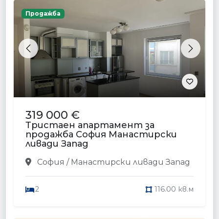
Продажба
Previous
Next
319 000 €
Тристаен апартамент за
продажба София Манастирски
ливади Запад
София / Манастирски ливади Запад
2
116.00 кв.м