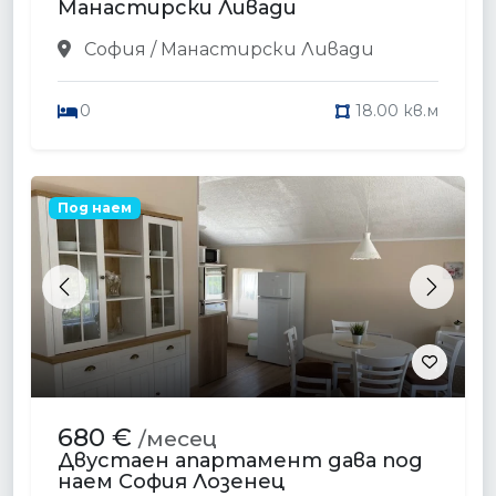
Манастирски Ливади
София / Манастирски Ливади
0
18.00 кв.м
Под наем
Previous
Next
680 €
/месец
Двустаен апартамент дава под
наем София Лозенец