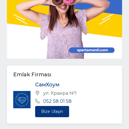
Emlak Firması
СамХоум
ул. Кракра №1
052 58 01 58
Bize Ulaşın