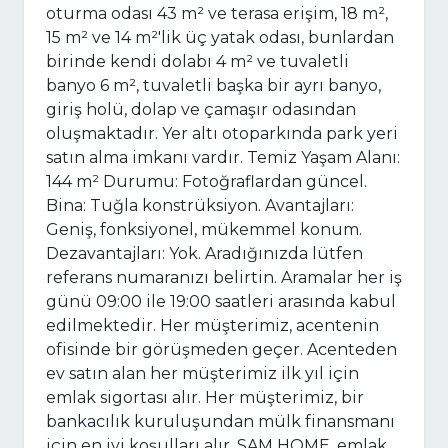
oturma odası 43 m² ve ​​terasa erişim, 18 m²,
15 m² ve ​​14 m²'lik üç yatak odası, bunlardan
birinde kendi dolabı 4 m² ve ​​tuvaletli
banyo 6 m², tuvaletli başka bir ayrı banyo,
giriş holü, dolap ve çamaşır odasından
oluşmaktadır. Yer altı otoparkında park yeri
satın alma imkanı vardır. Temiz Yaşam Alanı:
144 m² Durumu: Fotoğraflardan güncel.
Bina: Tuğla konstrüksiyon. Avantajları:
Geniş, fonksiyonel, mükemmel konum.
Dezavantajları: Yok. Aradığınızda lütfen
referans numaranızı belirtin. Aramalar her iş
günü 09:00 ile 19:00 saatleri arasında kabul
edilmektedir. Her müşterimiz, acentenin
ofisinde bir görüşmeden geçer. Acenteden
ev satın alan her müşterimiz ilk yıl için
emlak sigortası alır. Her müşterimiz, bir
bankacılık kuruluşundan mülk finansmanı
için en iyi koşulları alır. SAM HOME, emlak