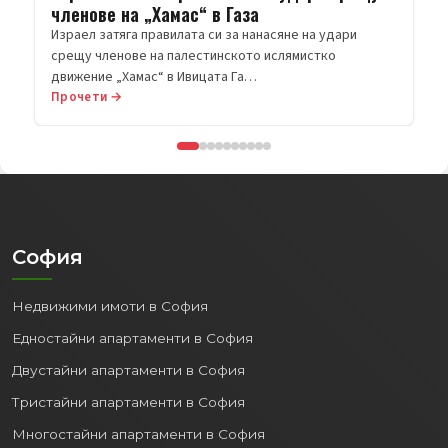
членове на „Хамас“ в Газа
Израел затяга правилата си за нанасяне на удари
срещу членове на палестинското ислямистко
движение „Хамас“ в Ивицата Га…
Прочети →
София
Недвижими имоти в София
Едностайни апартаменти в София
Двустайни апартаменти в София
Тристайни апартаменти в София
Многостайни апартаменти в София