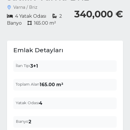
Varna / Briz
340,000 €
4 Yatak Odası
2
Banyo
165.00 m²
Emlak Detayları
İlan Tipi
3+1
Toplam Alan
165.00 m²
Yatak Odası
4
Banyo
2