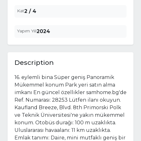
Kat
2 / 4
Yapım Yılı
2024
Description
16. eylemli bina Süper geniş Panoramik
Mükemmel konum Park yeri satın alma
imkanı En güncel özellikler samhome.bg'de
Ref. Numarası: 28253 Lütfen ilanı okuyun.
Kaufland Breeze, Blvd. 8th Primorski Polk
ve Teknik Üniversitesi'ne yakın mükemmel
konum. Otobüs durağı: 100 m uzaklıkta.
Uluslararası havaalanı: 11 km uzaklıkta.
Emlak tanımı: Daire, mini mutfaklı geniş bir