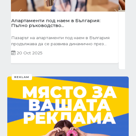
Önceki
Sonraki
Готови завеси за хол на една ръка
разстояние
Скъпи дами, нека си признаем, че понякога
най-голямото предизвикателство в
обзавеждането...
01 Oct 2025
REKLAM