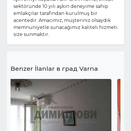
sektöründe 10 yılı aşkın deneyime sahip
emlakçılar tarafından kurulmuş bir
acentedir. Amacımız, müşteriniz olsaydık
memnuniyetle sunacağımız kaliteli hizmeti
size sunmaktır.
Benzer İlanlar в град Varna