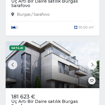
Üç Artı Bir Daire satılık Burgas
Sarafovo
Burgas / Sarafovo
2
91.00 m²
SATıLıK
Previous
Next
181 623 €
Üç Artı Bir Daire satılık Burgas