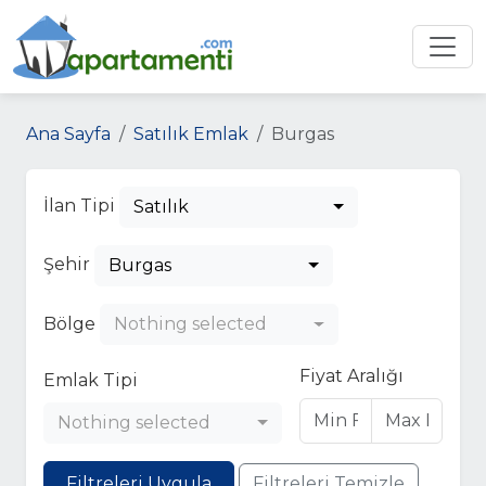
Ana Sayfa
Satılık Emlak
Burgas
İlan Tipi
Satılık
Şehir
Burgas
Bölge
Nothing selected
Fiyat Aralığı
Emlak Tipi
Nothing selected
Filtreleri Uygula
Filtreleri Temizle