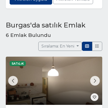
Burgas'da satılık Emlak
6 Emlak Bulundu
Sıralama:
En Yeni
SATıLıK
Previous
Next