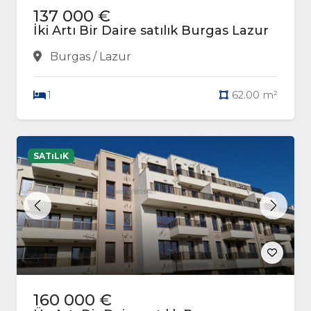
137 000 €
İki Artı Bir Daire satılık Burgas Lazur
Burgas / Lazur
1
62.00 m²
SATıLıK
Previous
Next
160 000 €