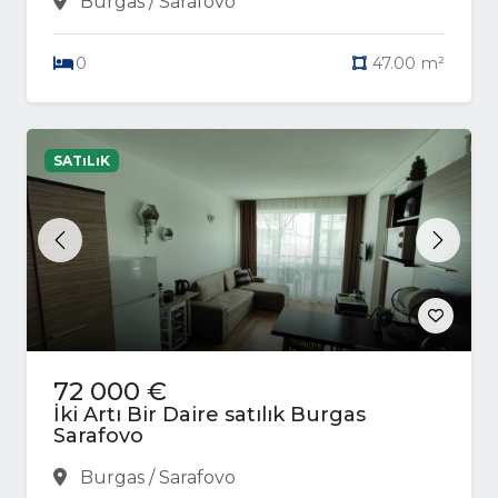
Burgas / Sarafovo
0
47.00 m²
SATıLıK
Previous
Next
72 000 €
İki Artı Bir Daire satılık Burgas
Sarafovo
Burgas / Sarafovo