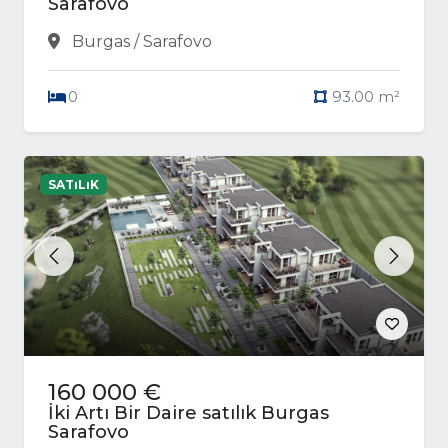
Sarafovo
Burgas / Sarafovo
0
93.00 m²
SATıLıK
Previous
Next
160 000 €
İki Artı Bir Daire satılık Burgas
Sarafovo