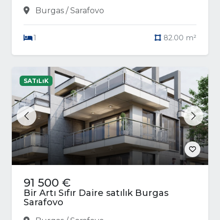
Burgas / Sarafovo
1
82.00 m²
SATıLıK
Previous
Next
91 500 €
Bir Artı Sıfır Daire satılık Burgas
Sarafovo