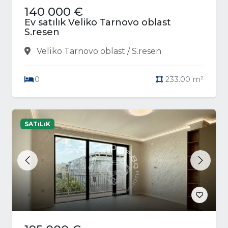
140 000 €
Ev satılık Veliko Tarnovo oblast
S.resen
Veliko Tarnovo oblast / S.resen
0
233.00 m²
SATıLıK
Previous
Next