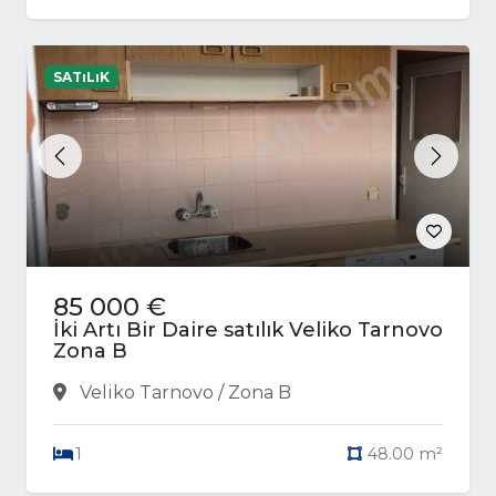
SATıLıK
Previous
Next
85 000 €
İki Artı Bir Daire satılık Veliko Tarnovo
Zona B
Veliko Tarnovo / Zona B
1
48.00 m²