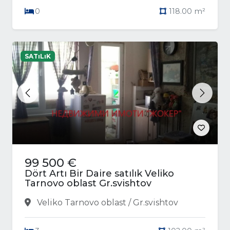
0
118.00 m²
SATıLıK
Previous
Next
99 500 €
Dört Artı Bir Daire satılık Veliko
Tarnovo oblast Gr.svishtov
Veliko Tarnovo oblast / Gr.svishtov