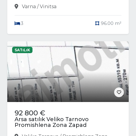
Varna / Vinitsa
3
96.00 m²
SATıLıK
92 800 €
Arsa satılık Veliko Tarnovo
Promishlena Zona Zapad