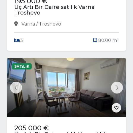
195 000 €
Üç Artı Bir Daire satılık Varna
Troshevo
Varna / Troshevo
3
80.00 m²
SATıLıK
Previous
Next
205 000 €