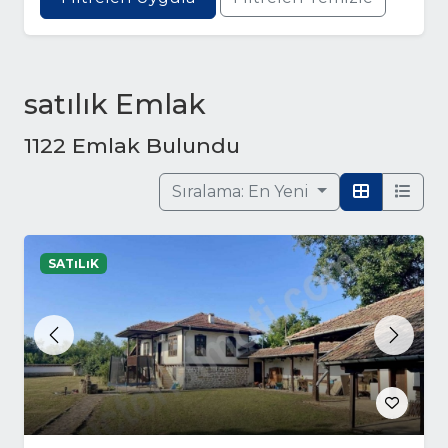
satılık Emlak
1122 Emlak Bulundu
Sıralama:
En Yeni
SATıLıK
Previous
Next