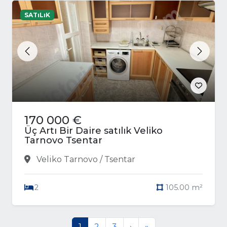
SATıLıK
Previous
Next
170 000 €
Üç Artı Bir Daire satılık Veliko
Tarnovo Tsentar
Veliko Tarnovo / Tsentar
2
105.00 m²
1
2
3
›
»