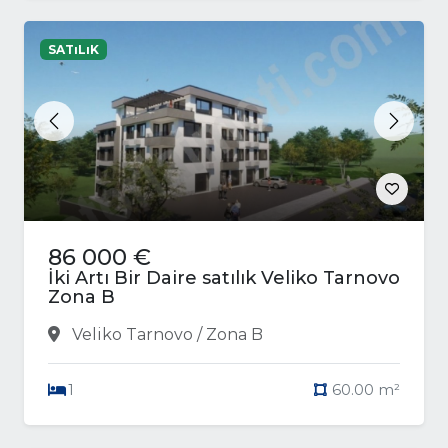
SATıLıK
Previous
Next
86 000 €
İki Artı Bir Daire satılık Veliko Tarnovo
Zona B
Veliko Tarnovo / Zona B
1
60.00 m²