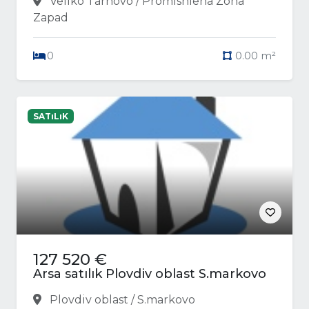
Veliko Tarnovo / Promishlena Zona
Zapad
0
0.00 m²
SATıLıK
127 520 €
Arsa satılık Plovdiv oblast S.markovo
Plovdiv oblast / S.markovo