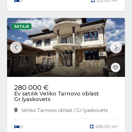
3
102.00 m²
SATıLıK
Previous
Next
280 000 €
Ev satılık Veliko Tarnovo oblast
Gr.lyaskovets
Veliko Tarnovo oblast / Gr.lyaskovets
0
496.00 m²