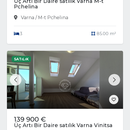
Üç Artı Bir Daire satılık Varna M-t
Pchelina
Varna / M-t Pchelina
3
85.00 m²
SATıLıK
Previous
Next
139 900 €
Üç Artı Bir Daire satılık Varna Vinitsa