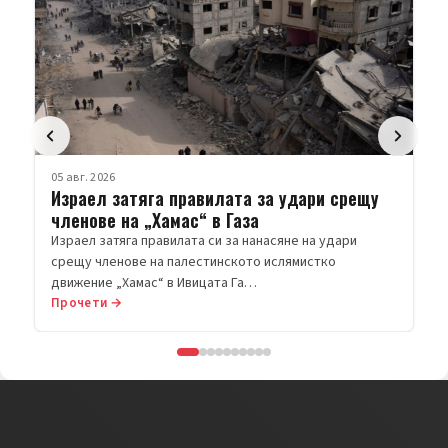
05 авг. 2026
Израел затяга правилата за удари срещу
членове на „Хамас“ в Газа
Израел затяга правилата си за нанасяне на удари
срещу членове на палестинското ислямистко
движение „Хамас“ в Ивицата Га…
Прочети →