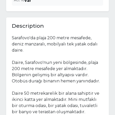
Act 16
Var
Description
Sarafovo'da plaja 200 metre mesafede,
deniz manzaralı, mobilyalı tek yatak odalı
daire.
Daire, Sarafovo'nun yeni bölgesinde, plaja
200 metre mesafede yer almaktadır.
Bölgenin gelişmiş bir altyapısı vardır.
Otobüs durağı binanın hemen yanındadır.
Daire 50 metrekarelik bir alana sahiptir ve
ikinci katta yer almaktadır. Mini mutfaklı
bir oturma odası, bir yatak odası, tuvaletli
bir banyo ve terastan oluşmaktadır.