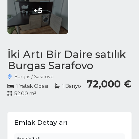
+5
İki Artı Bir Daire satılık
Burgas Sarafovo
Burgas / Sarafovo
72,000 €
1 Yatak Odası
1 Banyo
52.00 m²
Emlak Detayları