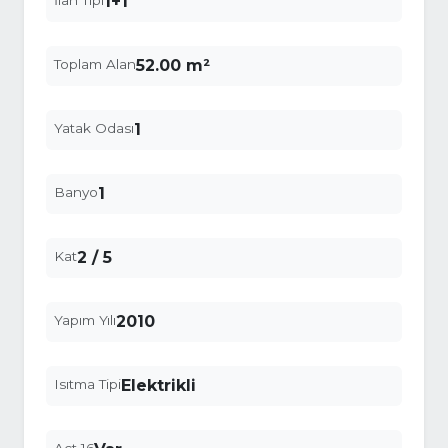
İlan Tipi
1+1
Toplam Alan
52.00 m²
Yatak Odası
1
Banyo
1
Kat
2 / 5
Yapım Yılı
2010
Isıtma Tipi
Elektrikli