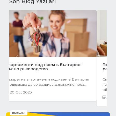
Son Blog Yazıları
Önceki
Sonraki
Готови завеси за хол на една ръка
разстояние
Скъпи дами, нека си признаем, че понякога
най-голямото предизвикателство в
обзавеждането...
01 Oct 2025
REKLAM