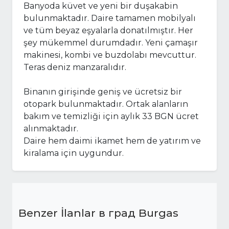
Banyoda küvet ve yeni bir duşakabin
bulunmaktadır. Daire tamamen mobilyalı
ve tüm beyaz eşyalarla donatılmıştır. Her
şey mükemmel durumdadır. Yeni çamaşır
makinesi, kombi ve buzdolabı mevcuttur.
Teras deniz manzaralıdır.
Binanın girişinde geniş ve ücretsiz bir
otopark bulunmaktadır. Ortak alanların
bakım ve temizliği için aylık 33 BGN ücret
alınmaktadır.
Daire hem daimi ikamet hem de yatırım ve
kiralama için uygundur.
Benzer İlanlar в град Burgas