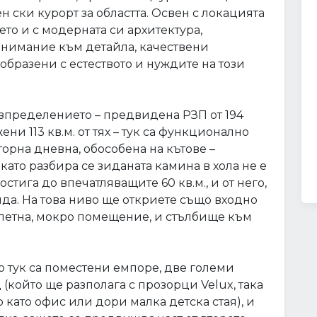
н ски курорт за областта. Освен с локацията
то и с модерната си архитектура,
внимание към детайла, качествени
бразени с естеството и нуждите на този
азпределението – предвидена РЗП от 194
ени 113 кв.м. от тях – тук са функционално
орна дневна, обособена на кътове –
 като разбира се зиданата камина в хола не е
тига до впечатляващите 60 кв.м., и от него,
нда. На това ниво ще откриете също входно
оалетна, мокро помещение, и стълбище към
ато тук са поместени емпоре, две големи
 (който ще разполага с прозорци Velux, така
 като офис или дори малка детска стая), и