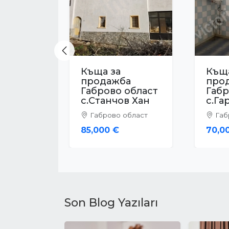
Previous
Къща за
Къща
продажба
про
Габрово област
Габр
с.Зая
с.Ко
Габрово област
Габ
52,000 €
51,50
Son Blog Yazıları