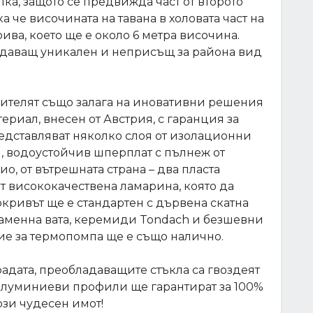
лка, защото се предвижда част от второто
а че височината на тавана в холовата част на
ива, което ще е около 6 метра височина.
ридаващ уникален и неприсъщ за района вид
нителят също залага на иновативни решения
ериал, внесен от Австрия, с гаранция за
едставляват няколко слоя от изолационни
, водоустойчив шперплат с пълнеж от
о, от вътрешната страна – два пласта
от висококачествена ламарина, която да
кривът ще е стандартен с дървена скатна
аменна вата, керемиди Tondach и безшевни
ие за термопомпа ще е също налично.
адата, преобладаващите стъкла са гвоздеят
 алуминиеви профили ще гарантират за 100%
ози чудесен имот!