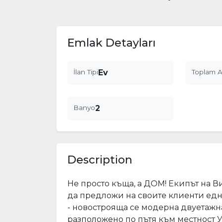
Emlak Detayları
İlan Tipi
Ev
Toplam A
Banyo
2
Description
Не просто къща, а ДОМ! Екипът на 
да предложи на своите клиенти ед
- новострояща се модерна двуетажна
разположено по пътя към местност У