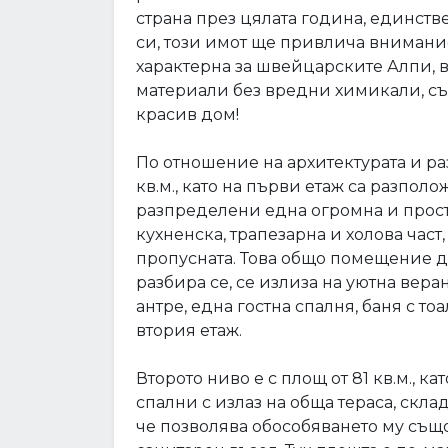
страна през цялата година, единстве
си, този имот ще привлича внимание
характерна за швейцарските Алпи, 
материали без вредни химикали, съо
красив дом!
По отношение на архитектурата и р
кв.м., като на първи етаж са разполож
разпределени една огромна и прост
кухненска, трапезарна и холова част,
пропусната. Това общо помещение дос
разбира се, се излиза на уютна вера
антре, една гостна спалня, баня с т
втория етаж.
Второто ниво е с площ от 81 кв.м., к
спални с излаз на обща тераса, склад
че позволява обособяването му също