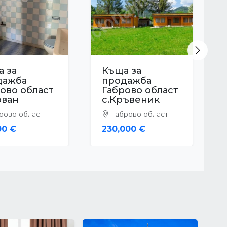
Next
 за
дажба
ово област
сарка
рово област
0 €