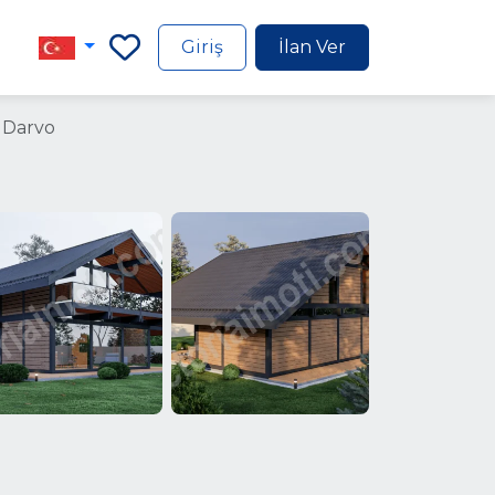
Giriş
İlan Ver
o Darvo