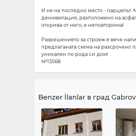
И не на последно място - парцелът. Мя
денивелация, разположено на асфалто
открива от него, е неповторима!
Разрешението за строеж е вече нали
предлаганата схема на разсрочено п
уникален по рода си дом!
№13568
Benzer İlanlar в град Gabrov