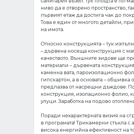
санитарен възел. Тук площта е по-ма
ниво да е отворено пространство, так
първият етаж да достига чак до покр
Това е един от многото детайли, п
на имота.
Относно конструкцията – тук изпъл
– дървена носеща конструкция с мат
качеството. Външните зидове ще пр
материали – дървената конструкция
каменна вата, пароизолационно фоли
гипскартон, а в основата – обшивка 
предпазва от насрещни дъждове. По
конструкция, изолационно фолио, к
улуци. Заработка на подово отоплен
Поради нехарактерната визия на сгр
в програмата! Трикамерни стъкла с
висока енергийна ефективност на т