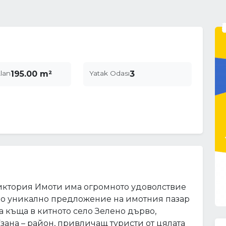
lan
195.00 m²
Yatak Odası
3
Виктория Имоти има огромното удоволствие
но уникално предложение на имотния пазар
 къща в китното село Зелено дърво,
зана – район, привличащ туристи от цялата