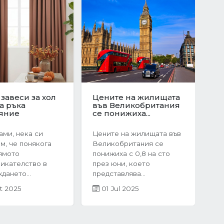
юционен скок
Защо да изберете
те на
ново строителство?
Sonraki
ата в
Предимствата на...
я:...
Когато става въпрос за
оследния
покупка на жилище,
чие на 2024
много хора инстинктивно
жилищният пазар
се насочват към...
рия бележи
05 Mar 2025
ен...
r 2025