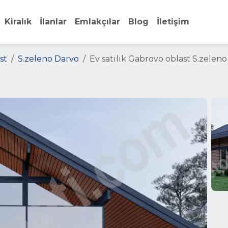
Kiralık
İlanlar
Emlakçılar
Blog
İletişim
st
S.zeleno Darvo
Ev satılık Gabrovo oblast S.zelen