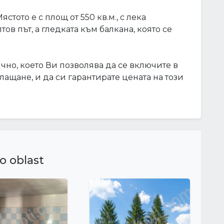
стото е с площ от 550 кв.м., с лека
в път, а гледката към балкана, която се
чно, което Ви позволява да се включите в
лащане, и да си гарантирате цената на този
o oblast