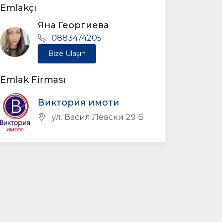
Emlakçı
Яна Георгиева
0883474205
Bize Ulaşın
Emlak Firması
Виктория имоти
ул. Васил Левски 29 Б