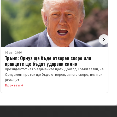
05 авг. 2026
Тръмп: Ормуз ще бъде отворен скоро или
иранците ще бъдат ударени силно
Президентът на Съединените щати Доналд Тръмп заяви, че
Ормузкият проток ще бъде отворен, „много скоро, или пък
(иранцит…
Прочети →