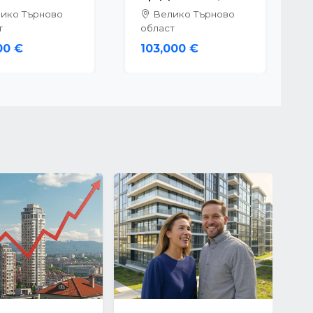
ико Търново
Велико Търново
т
област
00 €
103,000 €