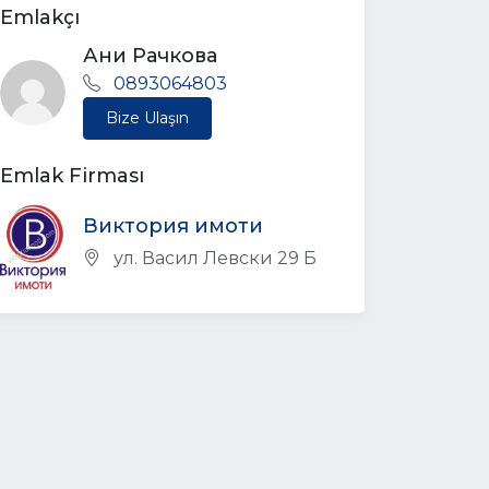
Emlakçı
Ани Рачкова
0893064803
Bize Ulaşın
Emlak Firması
Виктория имоти
ул. Васил Левски 29 Б