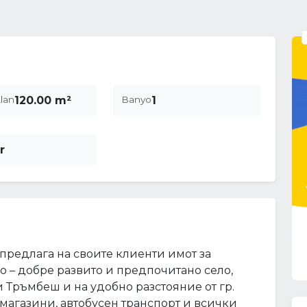
lan
120.00 m²
Banyo
1
r
предлага на своите клиенти имот за
во – добре развито и предпочитано село,
и Тръмбеш и на удобно разстояние от гр.
 магазини, автобусен транспорт и всички