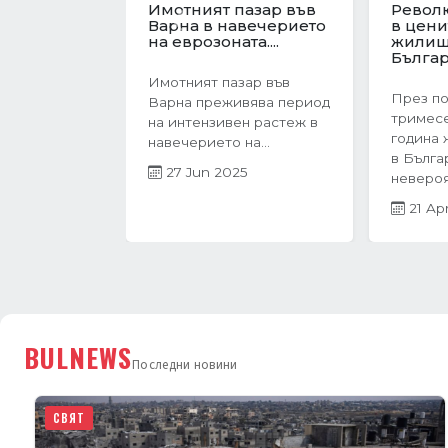
Имотният пазар във
Револ
Варна в навечерието
в цени
Önceki
на еврозоната....
жилищ
Българи
Имотният пазар във
През п
Варна преживява период
тримесе
на интензивен растеж в
година 
навечерието на...
в Бълга
27 Jun 2025
невероят
21 Ap
BULNEWS
Последни новини
СВЯТ