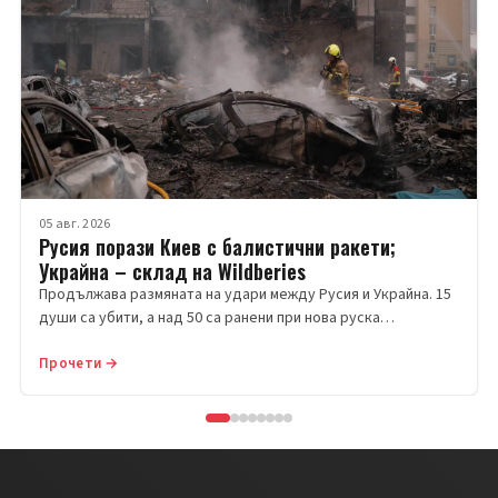
05 авг. 2026
Русия порази Киев с балистични ракети;
Украйна – склад на Wildberies
Продължава размяната на удари между Русия и Украйна. 15
души са убити, а над 50 са ранени при нова руска…
Прочети →