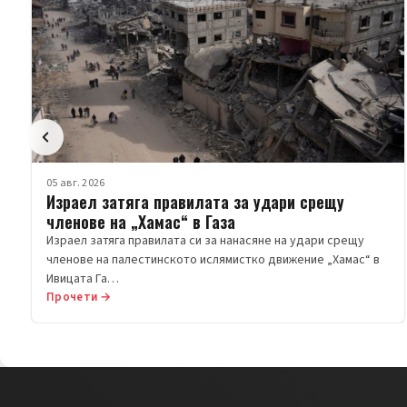
05 авг. 2026
Израел затяга правилата за удари срещу
членове на „Хамас“ в Газа
Израел затяга правилата си за нанасяне на удари срещу
членове на палестинското ислямистко движение „Хамас“ в
Ивицата Га…
Прочети →