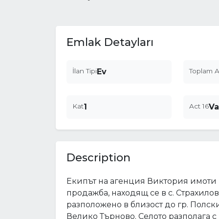
Emlak Detayları
İlan Tipi
Ev
Toplam A
Kat
1
Act 16
Va
Description
Екипът на агенция Виктория имоти 
продажба, находящ се в с. Страхило
разположено в близост до гр. Полск
Велико Търново. Селото разполага с