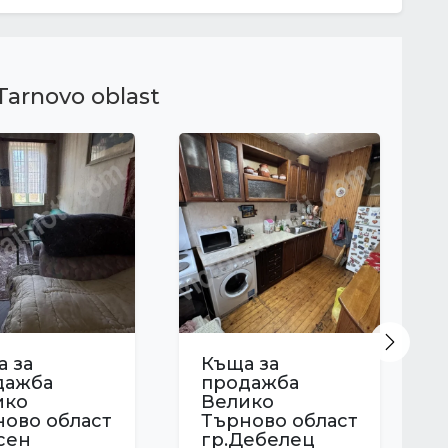
 Tarnovo oblast
Next
 за
Къща за
дажба
продажба
ико
Велико
ново област
Търново област
сен
гр.Дебелец