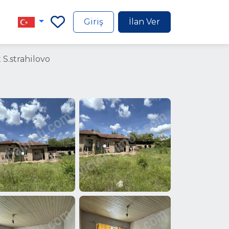
Giriş
İlan Ver
 S.strahilovo