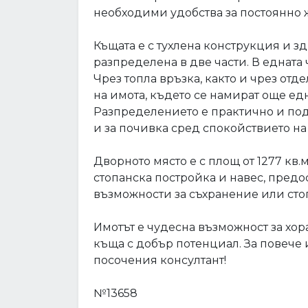
необходими удобства за постоянно
Къщата е с тухлена конструкция и з
разпределена в две части. В едната
Чрез топла връзка, както и чрез отд
на имота, където се намират още едн
Разпределението е практично и подх
и за почивка сред спокойствието на 
Дворното място е с площ от 1277 кв.м
стопанска постройка и навес, пред
възможности за съхранение или сто
Имотът е чудесна възможност за хор
къща с добър потенциал. За повече 
посочения консултант!
№13658