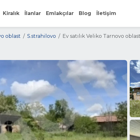
Kiralık
İlanlar
Emlakçılar
Blog
İletişim
o oblast
S.strahilovo
Ev satılık Veliko Tarnovo oblast