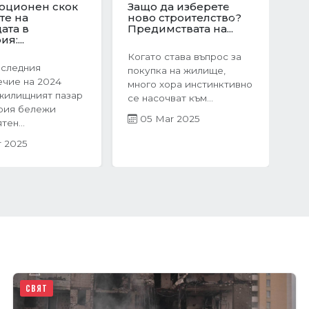
юционен скок
Защо да изберете
те на
ново строителство?
Sonraki
ата в
Предимствата на...
я:...
Когато става въпрос за
оследния
покупка на жилище,
чие на 2024
много хора инстинктивно
жилищният пазар
се насочват към...
рия бележи
05 Mar 2025
ен...
r 2025
СВЯТ