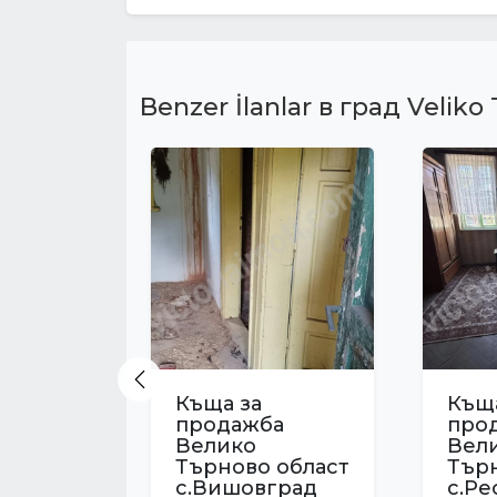
Benzer İlanlar в град Veliko
Previous
Къща за
Къща
продажба
про
Велико
Вел
Търново област
Тър
с.Вишовград
с.Ре