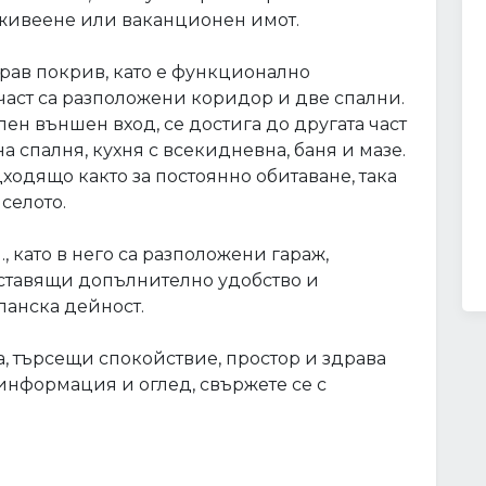
 живеене или ваканционен имот.
драв покрив, като е функционално
 част са разположени коридор и две спални.
елен външен вход, се достига до другата част
а спалня, кухня с всекидневна, баня и мазе.
одящо както за постоянно обитаване, така
селото.
., като в него са разположени гараж,
оставящи допълнително удобство и
панска дейност.
а, търсещи спокойствие, простор и здрава
информация и оглед, свържете се с