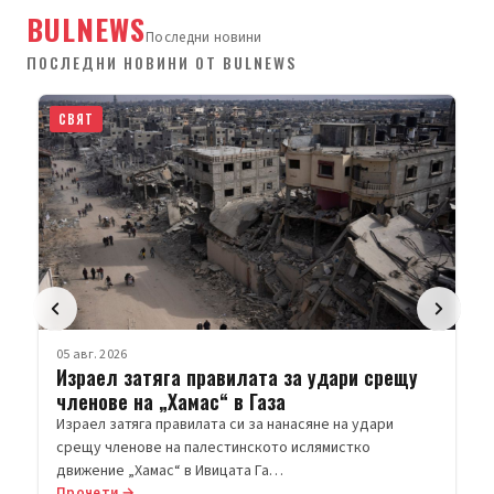
BULNEWS
Последни новини
ПОСЛЕДНИ НОВИНИ ОТ BULNEWS
СВЯТ
05 авг. 2026
Израел затяга правилата за удари срещу
членове на „Хамас“ в Газа
Израел затяга правилата си за нанасяне на удари
срещу членове на палестинското ислямистко
движение „Хамас“ в Ивицата Га…