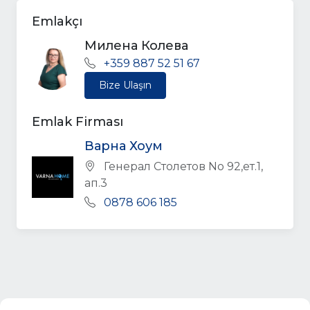
Emlakçı
Милена Колева
+359 887 52 51 67
Bize Ulaşın
Emlak Firması
Варна Хоум
Генерал Столетов No 92,ет.1,
ап.3
0878 606 185