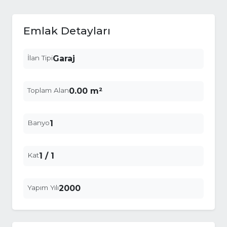
Emlak Detayları
İlan Tipi
Garaj
Toplam Alan
0.00 m²
Banyo
1
Kat
1 / 1
Yapım Yılı
2000