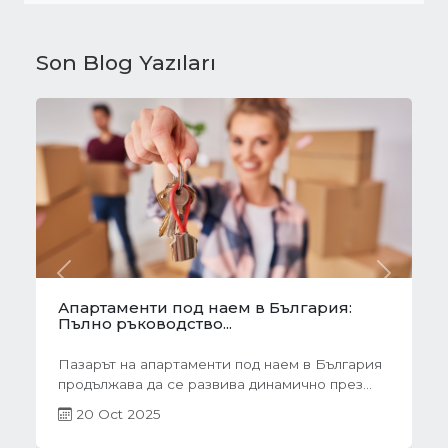
Son Blog Yazıları
Önceki
Sonraki
Готови завеси за хол на една ръка
разстояние
Скъпи дами, нека си признаем, че понякога
най-голямото предизвикателство в
обзавеждането...
01 Oct 2025