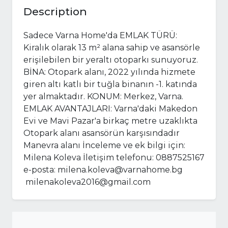
Description
Sadece Varna Home'da EMLAK TÜRÜ:
Kiralık olarak 13 m² alana sahip ve asansörle
erişilebilen bir yeraltı otoparkı sunuyoruz.
BİNA: Otopark alanı, 2022 yılında hizmete
giren altı katlı bir tuğla binanın -1. katında
yer almaktadır. KONUM: Merkez, Varna.
EMLAK AVANTAJLARI: Varna'daki Makedon
Evi ve Mavi Pazar'a birkaç metre uzaklıkta
Otopark alanı asansörün karşısındadır
Manevra alanı İnceleme ve ek bilgi için:
Milena Koleva İletişim telefonu: 0887525167
e-posta:
milena.koleva@varnahome.bg
milenakoleva2016@gmail.com