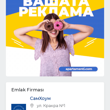
Emlak Firması
СамХоум
ул. Кракра №1