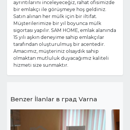
ayrıntılarını inceleyeceğiz, rahat ofisimizde
bir emlakçı ile görüşmeye hoş geldiniz.
Satın alınan her mülk için bir iltifat.
Müşterilerimize bir yıl boyunca mülk
sigortası yapılır. SAM HOME, emlak alanında
15 yılı aşkın deneyime sahip emlakçılar
tarafından oluşturulmuş bir acentedir.
Amacımız, müşteriniz olsaydık sahip
olmaktan mutluluk duyacağımız kaliteli
hizmeti size sunmaktır.
Benzer İlanlar в град Varna