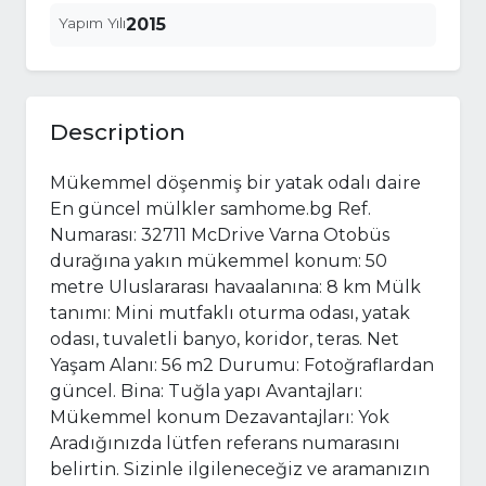
Yapım Yılı
2015
Description
Mükemmel döşenmiş bir yatak odalı daire
En güncel mülkler samhome.bg Ref.
Numarası: 32711 McDrive Varna Otobüs
durağına yakın mükemmel konum: 50
metre Uluslararası havaalanına: 8 km Mülk
tanımı: Mini mutfaklı oturma odası, yatak
odası, tuvaletli banyo, koridor, teras. Net
Yaşam Alanı: 56 m2 Durumu: Fotoğraflardan
güncel. Bina: Tuğla yapı Avantajları:
Mükemmel konum Dezavantajları: Yok
Aradığınızda lütfen referans numarasını
belirtin. Sizinle ilgileneceğiz ve aramanızın