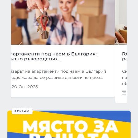
Önceki
Sonraki
Готови завеси за хол на една ръка
разстояние
Скъпи дами, нека си признаем, че понякога
най-голямото предизвикателство в
обзавеждането...
01 Oct 2025
REKLAM