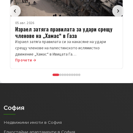
05 авг. 2026
Израел затяга правилата за удари срещу
членове на „Хамас“ в Газа
Израел затяга правилата си за нанасяне на удари
срещу членове на палестинското ислямистко
движение „Хамас“ в Ивицата Га…
Прочети →
София
Недвижими имоти в София
Едностайни апартаменти в София