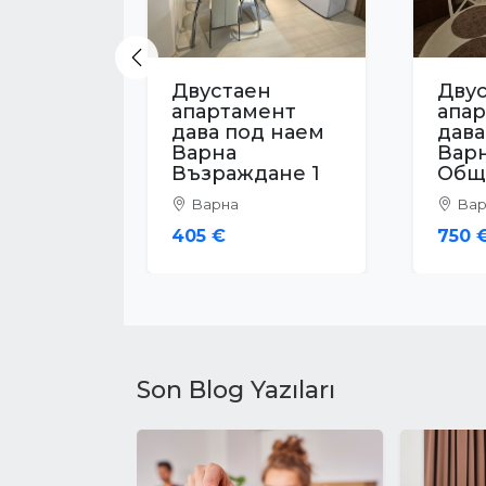
Previous
Двустаен
Дву
апартамент
апа
дава под наем
дава
Варна Център
Вар
Варна
Вар
256 €
460 
Son Blog Yazıları