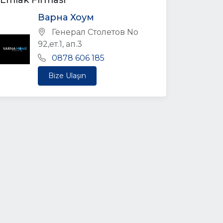
Emlak Firması
Варна Хоум
Генерал Столетов No
92,ет.1, ап.3
0878 606 185
Bize Ulaşın