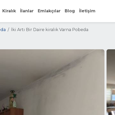
Kiralık
İlanlar
Emlakçılar
Blog
İletişim
eda
İki Artı Bir Daire kiralık Varna Pobeda