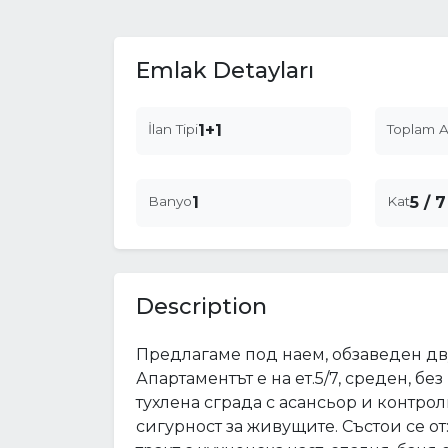
Emlak Detayları
İlan Tipi
1+1
Toplam A
Banyo
1
Kat
5 / 7
Description
Предлагаме под наем, обзаведен дв
Апартаментът е на ет.5/7, среден, б
тухлена сграда с асансьор и контро
сигурност за живущите. Състои се о