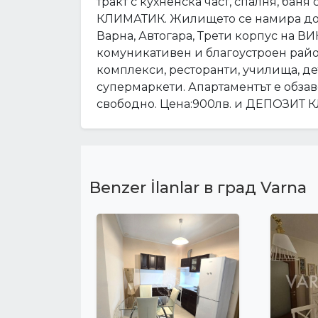
тракт с кухненска част, спалня, баня 
КЛИМАТИК. Жилището се намира до
Варна, Автогара, Трети корпус на В
комуникативен и благоустроен райо
комплекси, ресторанти, училища, д
супермаркети. Апартаментът е обзав
свободно. Цена:900лв. и ДЕПОЗИТ
Benzer İlanlar в град Varna