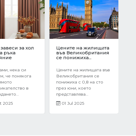
юционен скок
Защо да изберете
те на
ново строителство?
Sonraki
ата в
Предимствата на...
я:...
Когато става въпрос за
оследния
покупка на жилище,
чие на 2024
много хора инстинктивно
жилищният пазар
се насочват към...
рия бележи
05 Mar 2025
ен...
r 2025