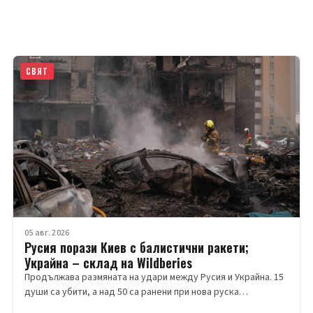
СВЯТ
05 авг. 2026
Русия порази Киев с балистични ракети;
Украйна – склад на Wildberies
Продължава размяната на удари между Русия и Украйна. 15
души са убити, а над 50 са ранени при нова руска…