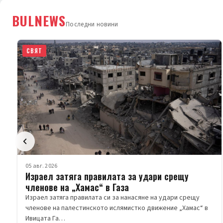
BULNEWS
Последни новини
СВЯТ
05 авг. 2026
Израел затяга правилата за удари срещу
членове на „Хамас“ в Газа
Израел затяга правилата си за нанасяне на удари срещу
членове на палестинското ислямистко движение „Хамас“ в