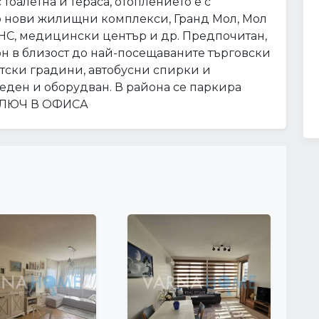
с тоалетна и тераса, отоплението е с
 нови жилищни комплекси, Гранд Мол, Мол
ИНС, медицински център и др. Предпочитан,
н в близост до най-посещаваните търговски
етски градини, автобусни спирки и
еден и оборудван. В района се паркира
 КЛЮЧ В ОФИСА