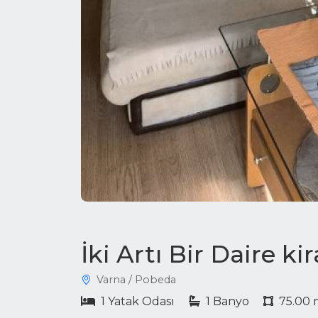
İki Artı Bir Daire k
Varna / Pobeda
1 Yatak Odası
1 Banyo
75.00 