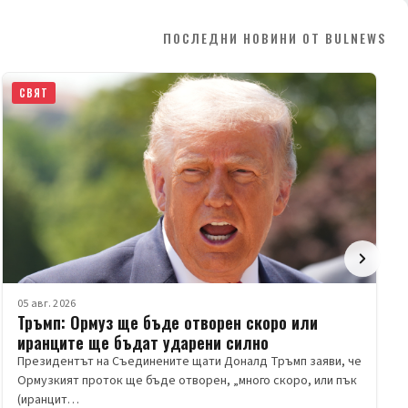
ПОСЛЕДНИ НОВИНИ ОТ BULNEWS
СВЯТ
05 авг. 2026
Тръмп: Ормуз ще бъде отворен скоро или
иранците ще бъдат ударени силно
Президентът на Съединените щати Доналд Тръмп заяви, че
Ормузкият проток ще бъде отворен, „много скоро, или пък