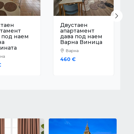
Next
стаен
Двустаен
ртамент
апартамент
 под наем
дава под наем
на Виница
Варна Окръжна
Болница
на
Варна
€
650 €