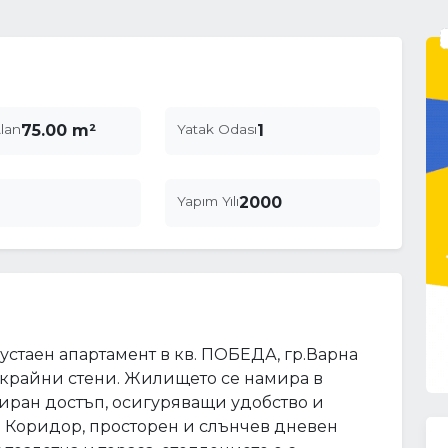
lan
75.00 m²
Yatak Odası
1
Yapım Yılı
2000
устаен апартамент в кв. ПОБЕДА, гр.Варна
ез крайни стени. Жилището се намира в
лиран достъп, осигуряващи удобство и
т: Коридор, просторен и слънчев дневен