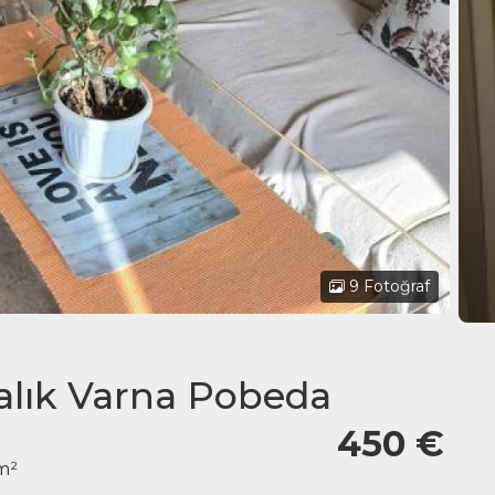
9 Fotoğraf
iralık Varna Pobeda
450 €
m²