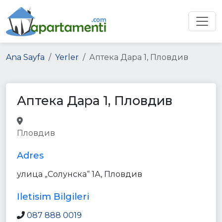
Ana Sayfa
Yerler
Аптека Дара 1, Пловдив
Аптека Дара 1, Пловдив
pharmacy
health
point_of_interest
Пловдив
store
establishment
Adres
улица „Солунска“ 1А, Пловдив
Iletisim Bilgileri
087 888 0019