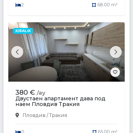
2
68.00 m²
KIRALıK
Previous
Next
380 €
/ay
Двустаен апартамент дава под
наем Пловдив Тракия
Пловдив / Тракия
0
65.00 m²