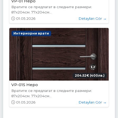
VP-01 Hepo
Вратите се предлагат в следните размери:
87х204см. 77х204см...
01.05.2026
Detayları Gör →
Интериорни врати
204.52€ (400лв.)
VP-01S Hepo
Вратите се предлагат в следните размери:
87х204см. 77х204см...
01.05.2026
Detayları Gör →