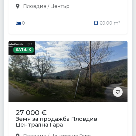
Пловдив / Център
0
60.00 m²
SATıLıK
27 000 €
Земя за продажба Пловдив
Централна Гара