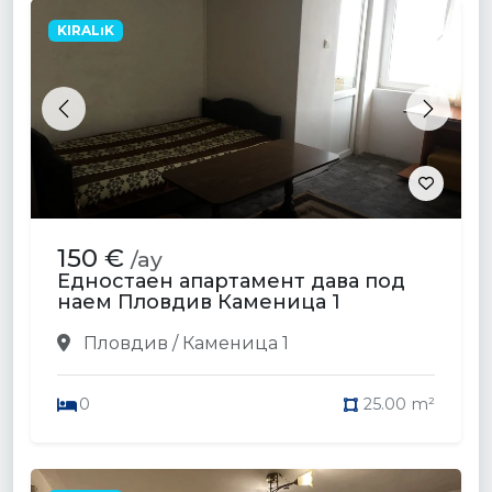
KIRALıK
Previous
Next
150 €
/ay
Едностаен апартамент дава под
наем Пловдив Каменица 1
Пловдив / Каменица 1
0
25.00 m²