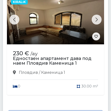
KIRALıK
Previous
Next
230 €
/ay
Едностаен апартамент дава под
наем Пловдив Каменица 1
Пловдив / Каменица 1
0
30.00 m²