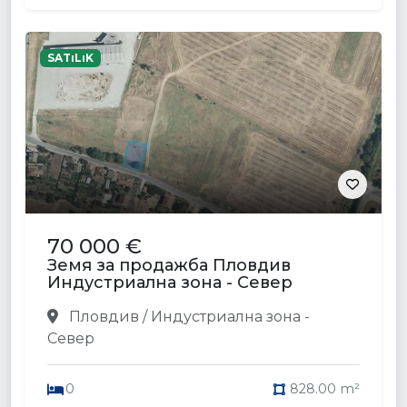
SATıLıK
70 000 €
Земя за продажба Пловдив
Индустриална зона - Север
Пловдив / Индустриална зона -
Север
0
828.00 m²