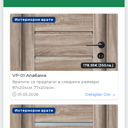
Интериорни врати
178.95€ (350лв.)
VP-01 Алабама
Вратите се предлагат в следните размери:
87х204см. 77х204см...
01.05.2026
Detayları Gör →
Интериорни врати