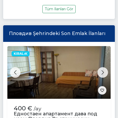
Tüm İlanları Gör
Пловдив Şehrindeki Son Emlak İlanları
KIRALıK
Previous
Next
400 €
/ay
Едностаен апартамент дава под