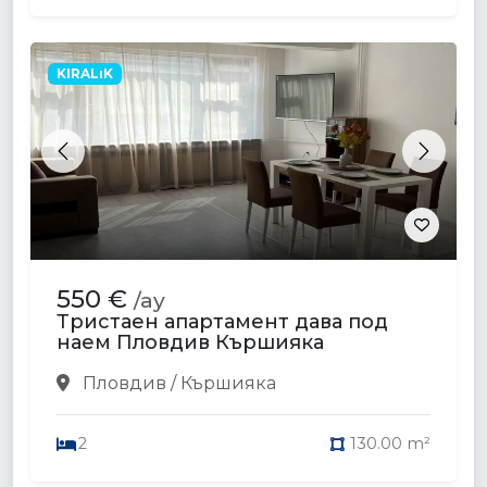
KIRALıK
Previous
Next
550 €
/ay
Тристаен апартамент дава под
наем Пловдив Кършияка
Пловдив / Кършияка
2
130.00 m²