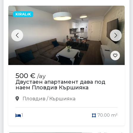
KIRALıK
Previous
Next
500 €
/ay
Двустаен апартамент дава под
наем Пловдив Кършияка
Пловдив / Кършияка
1
70.00 m²