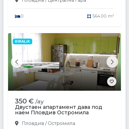
Пловдив / Централна Гара
0
564.00 m²
KIRALıK
Previous
Next
350 €
/ay
Двустаен апартамент дава под
наем Пловдив Остромила
Пловдив / Остромила