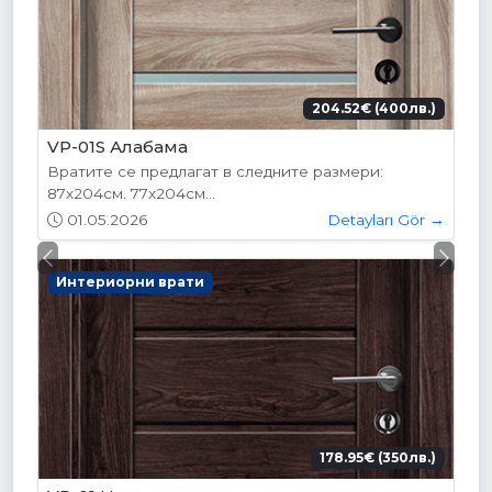
204.52€ (400лв.)
VP-01S Алабама
Вратите се предлагат в следните размери:
87х204см. 77х204см...
01.05.2026
Detayları Gör →
Previous
Next
Интериорни врати
178.95€ (350лв.)