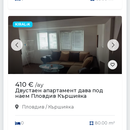
KIRALıK
Previous
Next
410 €
/ay
Двустаен апартамент дава под
наем Пловдив Кършияка
Пловдив / Кършияка
0
80.00 m²