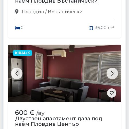
наем Пловдив Въстанически
Пловдив / Въстанически
0
36.00 m²
KIRALıK
Previous
Next
600 €
/ay
Двустаен апартамент дава под
наем Пловдив Център