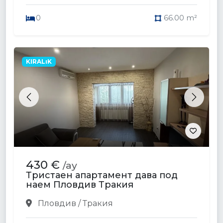
0
66.00 m²
KIRALıK
Previous
Next
430 €
/ay
Тристаен апартамент дава под
наем Пловдив Тракия
Пловдив / Тракия