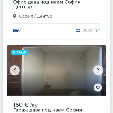
Офис дава под наем София
Център
София / Център
0
100.00 m²
KIRALıK
Previous
Next
160 €
/ay
Гараж дава под наем София