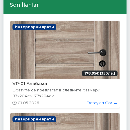
Son İlanlar
Интериорни врати
178.95€ (350лв.)
VP-01 Алабама
Вратите се предлагат в следните размери:
87х204см. 77х204см...
01.05.2026
Detayları Gör →
Интериорни врати