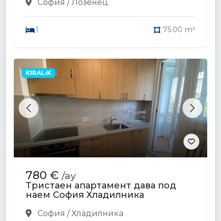
София / Лозенец
1
75.00 m²
KIRALıK
Previous
Next
780 €
/ay
Тристаен апартамент дава под
наем София Хладилника
София / Хладилника