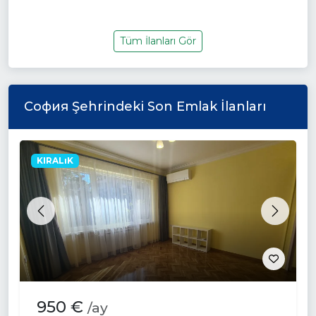
Tüm İlanları Gör
София Şehrindeki Son Emlak İlanları
KIRALıK
Previous
Next
950 €
/ay