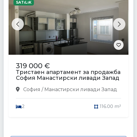
SATıLıK
Previous
Next
319 000 €
Тристаен апартамент за продажба
София Манастирски ливади Запад
София / Манастирски ливади Запад
2
116.00 m²