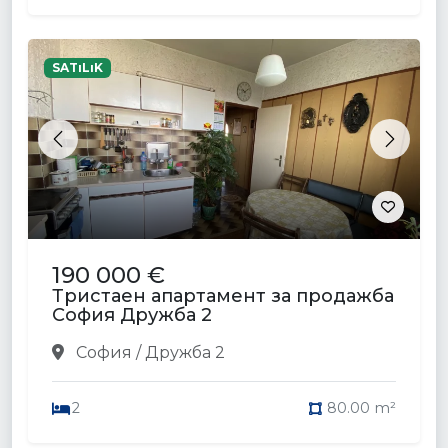
SATıLıK
Previous
Next
190 000 €
Тристаен апартамент за продажба
София Дружба 2
София / Дружба 2
2
80.00 m²