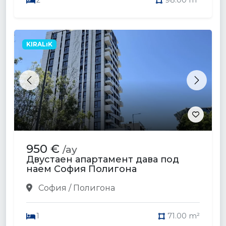
2
98.00 m²
KIRALıK
Previous
Next
950 €
/ay
Двустаен апартамент дава под
наем София Полигона
София / Полигона
1
71.00 m²