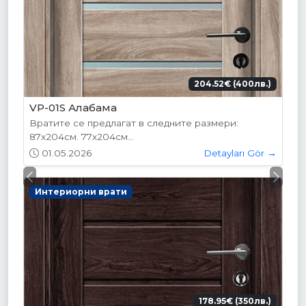
204.52€ (400лв.)
VP-01S Алабама
Вратите се предлагат в следните размери:
87х204см. 77х204см...
01.05.2026
Detayları Gör →
Previous
Next
Интериорни врати
178.95€ (350лв.)