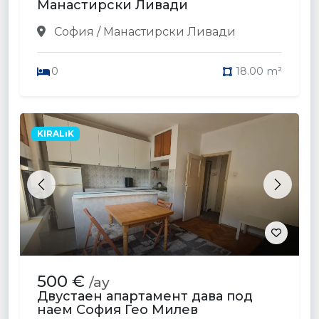
Манастирски Ливади
София / Манастирски Ливади
0
18.00 m²
KIRALıK
Previous
Next
500 €
/ay
Двустаен апартамент дава под
наем София Гео Милев