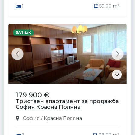
1
59.00 m²
SATıLıK
Previous
Next
179 900 €
Тристаен апартамент за продажба
София Красна Поляна
София / Красна Поляна