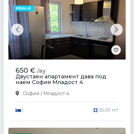
KIRALıK
Previous
Next
650 €
/ay
Двустаен апартамент дава под
наем София Младост 4
София / Младост 4
1
55.00 m²