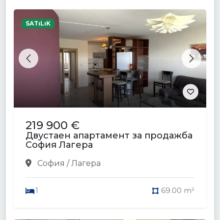
SATıLıK
Previous
Next
219 900 €
Двустаен апартамент за продажба
София Лагера
София / Лагера
1
69.00 m²