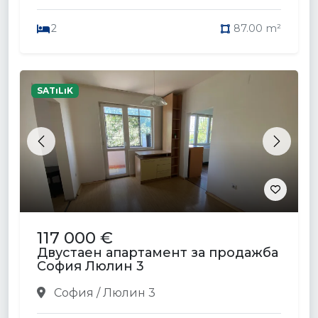
2
87.00 m²
SATıLıK
Previous
Next
117 000 €
Двустаен апартамент за продажба
София Люлин 3
София / Люлин 3