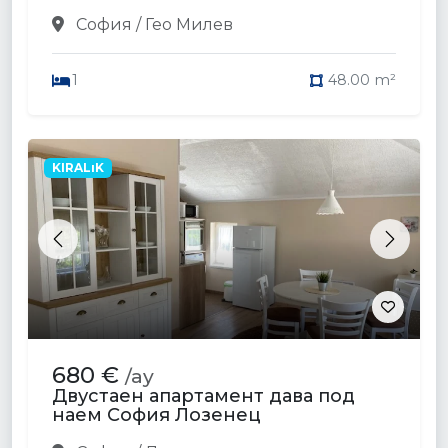
София / Гео Милев
1
48.00 m²
KIRALıK
Previous
Next
680 €
/ay
Двустаен апартамент дава под
наем София Лозенец