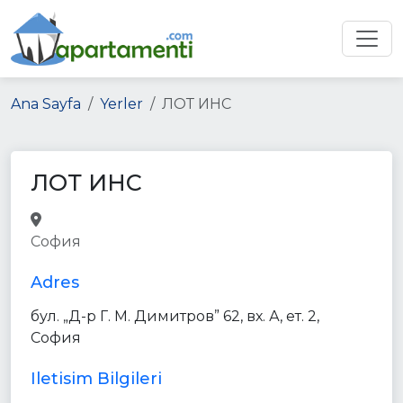
Ana Sayfa
Yerler
ЛОТ ИНС
ЛОТ ИНС
finance
insurance_agency
health
София
point_of_interest
establishment
Adres
бул. „Д-р Г. М. Димитров” 62, вх. А, ет. 2,
София
Iletisim Bilgileri